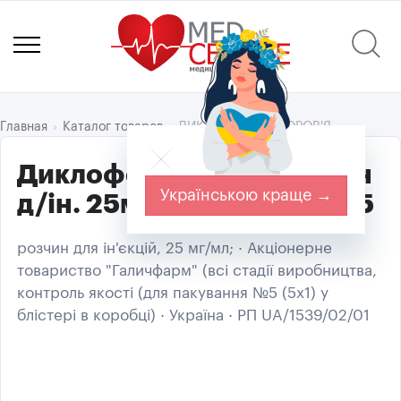
ДИКЛОФЕНАК-ЗДОРОВ'Я
Главная
Каталог товаров
Диклофенак-Здоров'я р-н
Українською краще →
д/ін. 25мг/мл амп. 3мл №5
розчин для ін'єкцій, 25 мг/мл; · Акціонерне
товариство "Галичфарм" (всі стадії виробництва,
контроль якості (для пакування №5 (5х1) у
блістері в коробці) · Україна · РП UA/1539/02/01