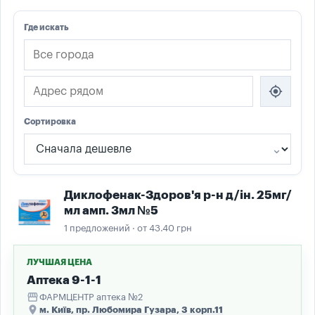
Где искать
my_location
Сортировка
Диклофенак-Здоров'я р-н д/ін. 25мг/
мл амп. 3мл №5
1 предложений · от 43.40 грн
ЛУЧШАЯ ЦЕНА
Аптека 9-1-1
storefront
ФАРМЦЕНТР аптека №2
place
м. Київ, пр. Любомира Гузара, 3 корп.11