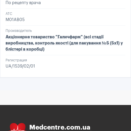
По рецепту врача
ATC
M01AB05
Производитель
Акціонерне товариство "Галичфарм" (всі стадії
виробництва, контроль якості (для пакування №5 (5х1) у
блістері в коробці)
Регистрация
UA/1539/02/01
Medcentre.com.ua