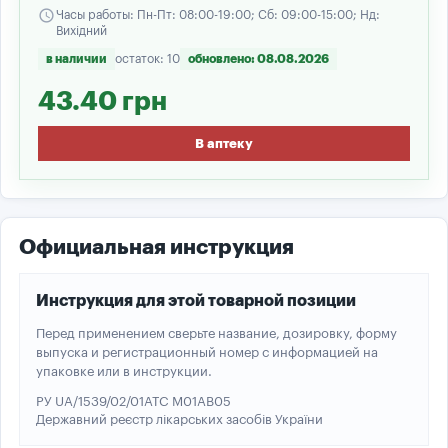
schedule
Часы работы: Пн-Пт: 08:00-19:00; Сб: 09:00-15:00; Нд:
Вихідний
в наличии
остаток: 10
обновлено: 08.08.2026
43.40 грн
В аптеку
Официальная инструкция
Инструкция для этой товарной позиции
Перед применением сверьте название, дозировку, форму
выпуска и регистрационный номер с информацией на
упаковке или в инструкции.
РУ UA/1539/02/01
ATC M01AB05
Державний реєстр лікарських засобів України