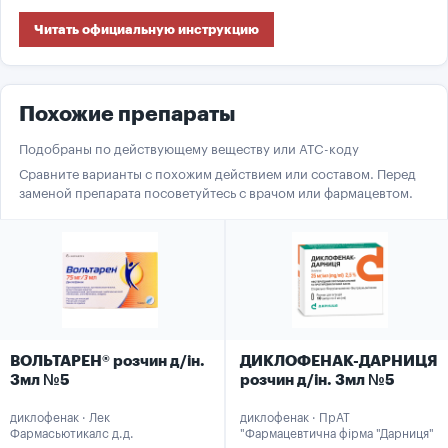
Читать официальную инструкцию
Похожие препараты
Подобраны по действующему веществу или ATC-коду
Сравните варианты с похожим действием или составом. Перед
заменой препарата посоветуйтесь с врачом или фармацевтом.
ВОЛЬТАРЕН® розчин д/ін.
ДИКЛОФЕНАК-ДАРНИЦЯ
3мл №5
розчин д/ін. 3мл №5
диклофенак · Лек
диклофенак · ПрАТ
Фармасьютикалс д.д.
"Фармацевтична фірма "Дарниця"