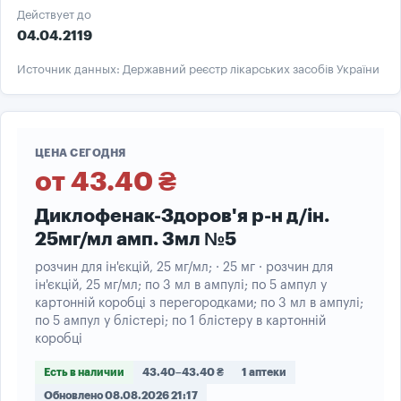
Действует до
04.04.2119
Источник данных: Державний реєстр лікарських засобів України
ЦЕНА СЕГОДНЯ
от 43.40 ₴
Диклофенак-Здоров'я р-н д/ін.
25мг/мл амп. 3мл №5
розчин для ін'єкцій, 25 мг/мл; · 25 мг · розчин для
ін'єкцій, 25 мг/мл; по 3 мл в ампулі; по 5 ампул у
картонній коробці з перегородками; по 3 мл в ампулі;
по 5 ампул у блістері; по 1 блістеру в картонній
коробці
Есть в наличии
43.40–43.40 ₴
1 аптеки
Обновлено 08.08.2026 21:17