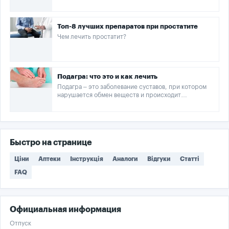
Топ-8 лучших препаратов при простатите
Чем лечить простатит?
Подагра: что это и как лечить
Подагра – это заболевание суставов, при котором
нарушается обмен веществ и происходит
отложение солей.
Быстро на странице
Ціни
Аптеки
Інструкція
Аналоги
Відгуки
Статті
FAQ
Официальная информация
Отпуск