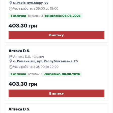
place
м.Рахів, вул.Миру, 22
schedule
Часы работы: з 09:00 до 19:00
в наличии
остаток: 3
обновлено: 08.08.2026
403.30 грн
В аптеку
Аптека D.S.
storefront
Аптека D.S. · Франч
place
с. Романківці, вул.Республіканська,25
schedule
Часы работы: з 08:00 до 20:00
в наличии
остаток: 1
обновлено: 08.08.2026
403.30 грн
В аптеку
Аптека D.S.