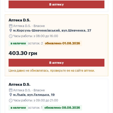
В аптеку
Аптека D.S.
storefront
Аптека D.S. · Власне
place
м.Корсунь-Шевченківський, вул.Шевченка, 27
schedule
Часы работы: з 08:00 до 16:00
в наличии
остаток: 2
обновлено: 01.08.2026
403.30 грн
В аптеку
Цена давно не обновлялась, проверьте ее на сайте аптеки.
Аптека D.S.
storefront
Аптека D.S. · Власне
place
м.Львів, вул.Галицька, 19
schedule
Часы работы: з 09:00 до 21:00
в наличии
остаток: 1
обновлено: 08.08.2026