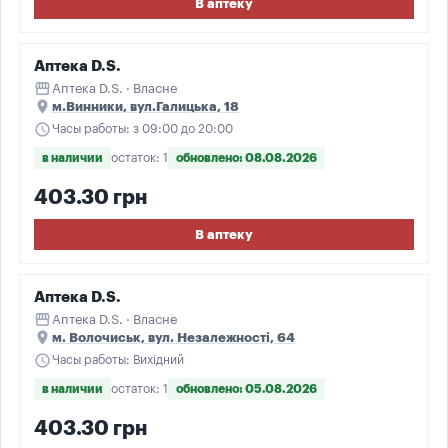
В аптеку
Аптека D.S.
storefront
Аптека D.S. · Власне
place
м.Винники, вул.Галицька, 18
schedule
Часы работы: з 09:00 до 20:00
в наличии
остаток: 1
обновлено: 08.08.2026
403.30 грн
В аптеку
Аптека D.S.
storefront
Аптека D.S. · Власне
place
м. Волочиськ, вул. Незалежності, 64
schedule
Часы работы: Вихідний
в наличии
остаток: 1
обновлено: 05.08.2026
403.30 грн