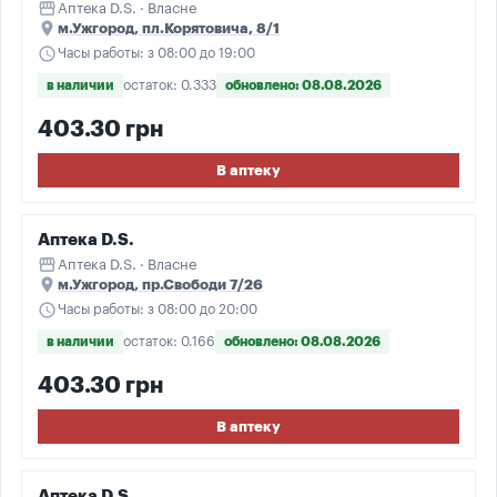
storefront
Аптека D.S. · Власне
place
м.Ужгород, пл.Корятовича, 8/1
schedule
Часы работы: з 08:00 до 19:00
в наличии
остаток: 0.333
обновлено: 08.08.2026
403.30 грн
В аптеку
Аптека D.S.
storefront
Аптека D.S. · Власне
place
м.Ужгород, пр.Свободи 7/26
schedule
Часы работы: з 08:00 до 20:00
в наличии
остаток: 0.166
обновлено: 08.08.2026
403.30 грн
В аптеку
Аптека D.S.