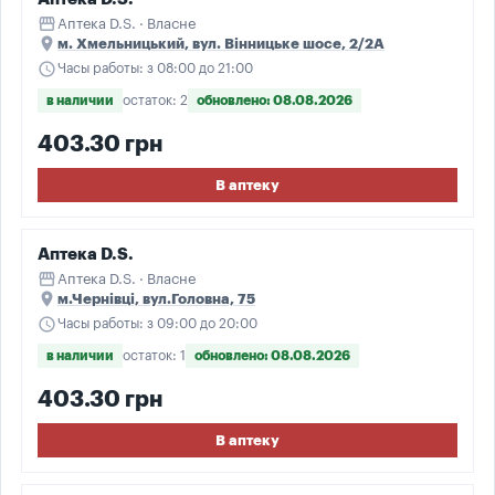
storefront
Аптека D.S. · Власне
place
м. Хмельницький, вул. Вінницьке шосе, 2/2А
schedule
Часы работы: з 08:00 до 21:00
в наличии
остаток: 2
обновлено: 08.08.2026
403.30 грн
В аптеку
Аптека D.S.
storefront
Аптека D.S. · Власне
place
м.Чернівці, вул.Головна, 75
schedule
Часы работы: з 09:00 до 20:00
в наличии
остаток: 1
обновлено: 08.08.2026
403.30 грн
В аптеку