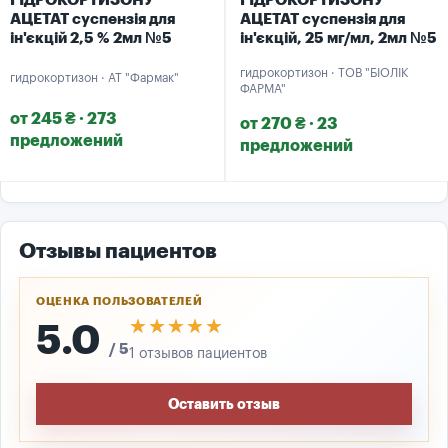
ГІДРОКОРТИЗОНУ
ГІДРОКОРТИЗОНУ
АЦЕТАТ суспензія для
АЦЕТАТ суспензія для
ін'єкцій 2,5 % 2мл №5
ін'єкцій, 25 мг/мл, 2мл №5
гидрокортизон · ТОВ "БІОЛІК
гидрокортизон · АТ "Фармак"
ФАРМА"
от 245 ₴ · 273
от 270 ₴ · 23
предложений
предложений
Отзывы пациентов
ОЦЕНКА ПОЛЬЗОВАТЕЛЕЙ
★★★★★
★★★★★
5.0
/ 5
1 отзывов пациентов
Оставить отзыв