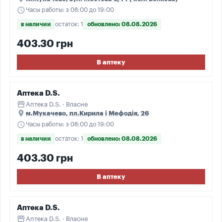
schedule
Часы работы: з 08:00 до 19:00
в наличии
остаток: 1
обновлено: 08.08.2026
403.30 грн
В аптеку
Аптека D.S.
storefront
Аптека D.S. · Власне
place
м.Мукачево, пл.Кирила і Мефодія, 26
schedule
Часы работы: з 08:00 до 19:00
в наличии
остаток: 1
обновлено: 08.08.2026
403.30 грн
В аптеку
Аптека D.S.
storefront
Аптека D.S. · Власне