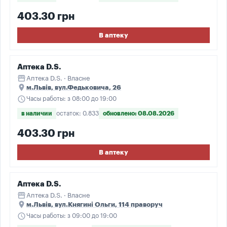
403.30 грн
В аптеку
Аптека D.S.
storefront
Аптека D.S. · Власне
place
м.Львів, вул.Федьковича, 26
schedule
Часы работы: з 08:00 до 19:00
в наличии
остаток: 0.833
обновлено: 08.08.2026
403.30 грн
В аптеку
Аптека D.S.
storefront
Аптека D.S. · Власне
place
м.Львів, вул.Княгині Ольги, 114 праворуч
schedule
Часы работы: з 09:00 до 19:00