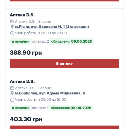
Аптека D.S.
storefront
Аптека D.S. · Власне
place
м.Рівне, вул.Хасевича Н, 1 (З/д вокзал)
schedule
Часы работы: з 08:00 до 20:00
в наличии
остаток: 2
обновлено: 08.08.2026
388.90 грн
В аптеку
Аптека D.S.
storefront
Аптека D.S. · Власне
place
м.Борислав, вул.Адама Міцкевича, 6
schedule
Часы работы: з 08:00 до 19:00
в наличии
остаток: 1
обновлено: 08.08.2026
403.30 грн