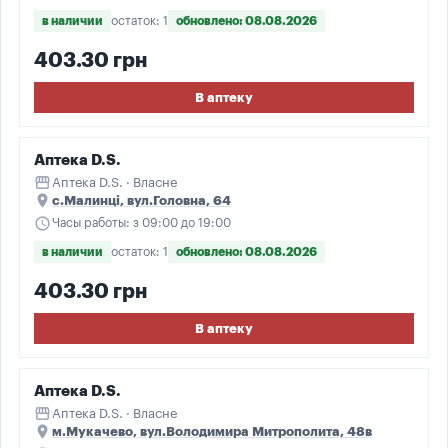
в наличии
остаток: 1
обновлено: 08.08.2026
403.30 грн
В аптеку
Аптека D.S.
storefront
Аптека D.S. · Власне
place
с.Малинці, вул.Головна, 64
schedule
Часы работы: з 09:00 до 19:00
в наличии
остаток: 1
обновлено: 08.08.2026
403.30 грн
В аптеку
Аптека D.S.
storefront
Аптека D.S. · Власне
place
м.Мукачево, вул.Володимира Митрополита, 48в