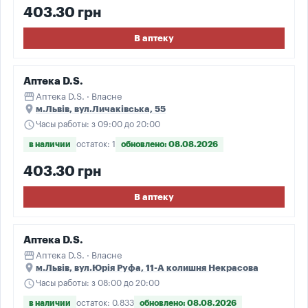
403.30 грн
В аптеку
Аптека D.S.
storefront
Аптека D.S. · Власне
place
м.Львів, вул.Личаківська, 55
schedule
Часы работы: з 09:00 до 20:00
в наличии
остаток: 1
обновлено: 08.08.2026
403.30 грн
В аптеку
Аптека D.S.
storefront
Аптека D.S. · Власне
place
м.Львів, вул.Юрія Руфа, 11-А колишня Некрасова
schedule
Часы работы: з 08:00 до 20:00
в наличии
остаток: 0.833
обновлено: 08.08.2026