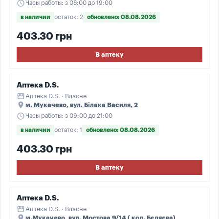
schedule
Часы работы: з 08:00 до 19:00
в наличии
остаток: 2
обновлено: 08.08.2026
403.30 грн
В аптеку
Аптека D.S.
storefront
Аптека D.S. · Власне
place
м. Мукачево, вул. Білака Василя, 2
schedule
Часы работы: з 09:00 до 21:00
в наличии
остаток: 1
обновлено: 08.08.2026
403.30 грн
В аптеку
Аптека D.S.
storefront
Аптека D.S. · Власне
place
м.Мукачево, вул. Мостова 9/14 ( кол. Бєляєва)