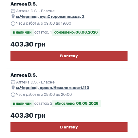
Аптека D.S.
storefront
Аптека D.S. · Власне
place
м.Чернівці, вул.Сторожинецька, 2
schedule
Часы работы: з 09:00 до 19:00
в наличии
остаток: 1
обновлено: 08.08.2026
403.30 грн
В аптеку
Аптека D.S.
storefront
Аптека D.S. · Власне
place
м.Чернівці, просп.Незалежності,113
schedule
Часы работы: з 09:00 до 20:00
в наличии
остаток: 2
обновлено: 08.08.2026
403.30 грн
В аптеку