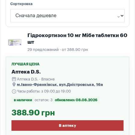
Сортировка
Гідрокортизон 10 мг Мібе таблетки 60
шт
29 предложений · от 388.90 грн
ЛУЧШАЯ ЦЕНА
Аптека D.S.
storefront
Аптека D.S. · Власне
place
м.Івано-Франківськ, вул.Дністровська, 16а
schedule
Часы работы: з 09:00 до 19:00
в наличии
остаток: 3
обновлено: 08.08.2026
388.90 грн
В аптеку