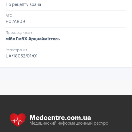
По рецепту врача
ATC
H02AB09
Производитель
мібе ГмбХ Арцнайміттель
Регистрация
UA/18052/01/01
Medcentre.com.ua
Медицинский информационный ресурс