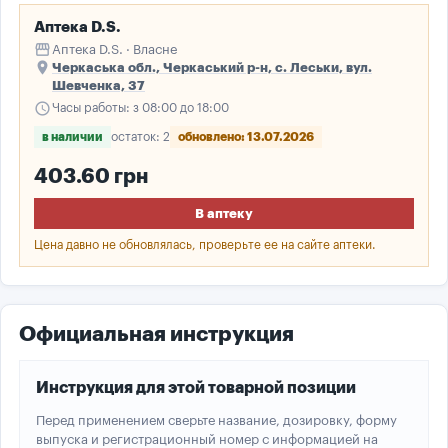
Аптека D.S.
storefront
Аптека D.S. · Власне
place
Черкаська обл., Черкаський р-н, с. Леськи, вул.
Шевченка, 37
schedule
Часы работы: з 08:00 до 18:00
в наличии
остаток: 2
обновлено: 13.07.2026
403.60 грн
В аптеку
Цена давно не обновлялась, проверьте ее на сайте аптеки.
Официальная инструкция
Инструкция для этой товарной позиции
Перед применением сверьте название, дозировку, форму
выпуска и регистрационный номер с информацией на