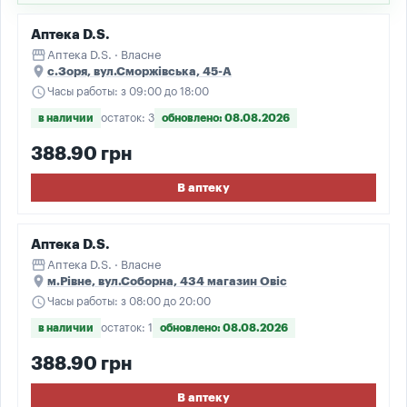
Аптека D.S.
storefront
Аптека D.S. · Власне
place
с.Зоря, вул.Сморжівська, 45-А
schedule
Часы работы: з 09:00 до 18:00
в наличии
остаток: 3
обновлено: 08.08.2026
388.90 грн
В аптеку
Аптека D.S.
storefront
Аптека D.S. · Власне
place
м.Рівне, вул.Соборна, 434 магазин Овіс
schedule
Часы работы: з 08:00 до 20:00
в наличии
остаток: 1
обновлено: 08.08.2026
388.90 грн
В аптеку