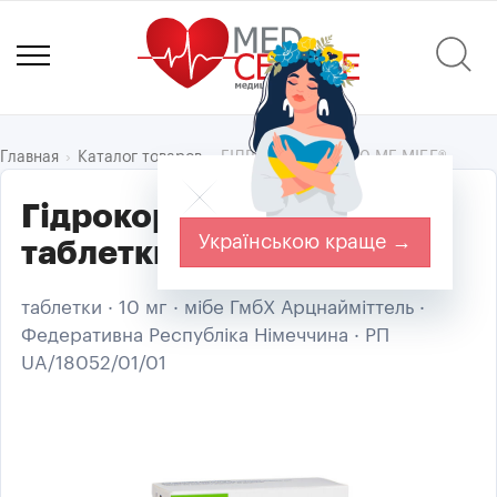
ГІДРОКОРТИЗОН 10 МГ МІБЕ®
Главная
Каталог товаров
Гідрокортизон 10 мг Мібе
Українською краще →
таблетки 60 шт
таблетки · 10 мг · мібе ГмбХ Арцнайміттель ·
Федеративна Республіка Німеччина · РП
UA/18052/01/01