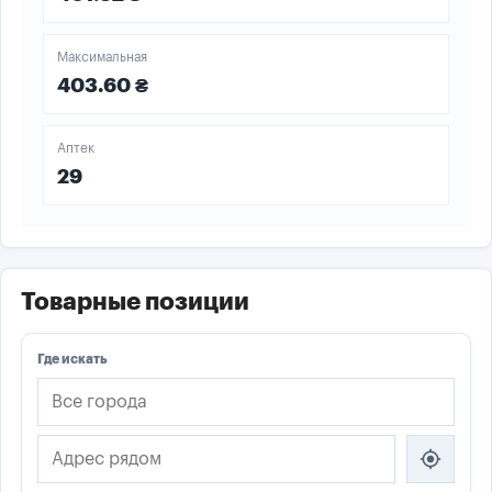
Максимальная
403.60 ₴
Аптек
29
Товарные позиции
Где искать
my_location