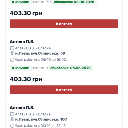
в наличии
остаток: 3.5
обновлено: 08.08.2026
403.30 грн
В аптеку
Аптека D.S.
storefront
Аптека D.S. · Власне
place
м.Львів, вул.Стрийська, 59
schedule
Часы работы: з 09:00 до 19:00
в наличии
остаток: 1
обновлено: 08.08.2026
403.30 грн
В аптеку
Аптека D.S.
storefront
Аптека D.S. · Власне
place
м.Львів, вул.Стрийська, 107
schedule
Часы работы: з 00:05 до 23:45