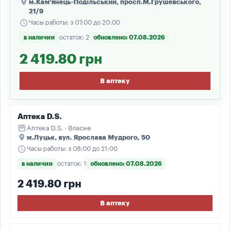
place
м.Кам'янець-Подільський, просп.М.Грушевського,
21/9
schedule
Часы работы: з 07:00 до 20:00
в наличии
остаток: 2
обновлено: 07.08.2026
2 419.80 грн
В аптеку
Аптека D.S.
storefront
Аптека D.S. · Власне
place
м.Луцьк, вул. Ярослава Мудрого, 50
schedule
Часы работы: з 08:00 до 21:00
в наличии
остаток: 1
обновлено: 07.08.2026
2 419.80 грн
В аптеку