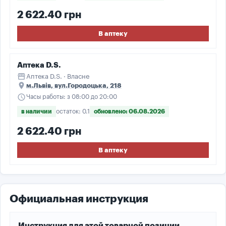
2 622.40 грн
В аптеку
Аптека D.S.
storefront
Аптека D.S. · Власне
place
м.Львів, вул.Городоцька, 218
schedule
Часы работы: з 08:00 до 20:00
в наличии
остаток: 0.1
обновлено: 06.08.2026
2 622.40 грн
В аптеку
Официальная инструкция