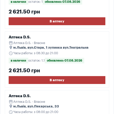
в наличии
остаток: 1
обновлено: 07.08.2026
2 621.50 грн
В аптеку
Аптека D.S.
storefront
Аптека D.S. · Власне
place
м.Львів, вул.Стара, 1 зупинка вул.Театральна
schedule
Часы работы: з 08:30 до 21:00
в наличии
остаток: 1.1
обновлено: 07.08.2026
2 621.50 грн
В аптеку
Аптека D.S.
storefront
Аптека D.S. · Власне
place
м.Львів, вул.Пекарська, 33
schedule
Часы работы: з 08:00 до 21:00