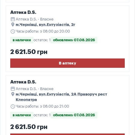
Аптека D.S.
storefront
Аптека D.S. · Власне
place
м.Чернівці, вул.Ентузіастів, 2г
schedule
Часы работы: з 08:00 до 20:00
в наличии
остаток: 1
обновлено: 07.08.2026
2 621.50 грн
В аптеку
Аптека D.S.
storefront
Аптека D.S. · Власне
place
м.Чернівці, вул.Ентузіастів, 2А Праворуч рест
Клеопатра
schedule
Часы работы: з 08:00 до 21:00
в наличии
остаток: 1
обновлено: 07.08.2026
2 621.50 грн