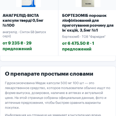
АНАГРЕЛІД-ВІСТА
БОРТЕЗОМІБ порошок
капсули тверді 0,5мг
ліофілізований для
№100
приготування розчину для
ін`єкцій, 3,5мг №1
анагрелід · Сінтон БВ (випуск
серії)
бортезоміб · ТОВ "Фармідея"
от 9 235 ₴ · 29
от 6 475.50 ₴ · 1
предложений
предложений
О препарате простыми словами
Гідроксисечовина Медак капсули 500 мг 100 шт — это
лекарственное средство, которое пользователи обычно ищут по
форме выпуска, дозировке, наличию в аптеках и актуальной
цене. На этой странице собраны официальные данные, фото и
аптечные предложения, чтобы быстрее сравнить варианты
покупки.
Информация на странице не заменяет консультацию врача.