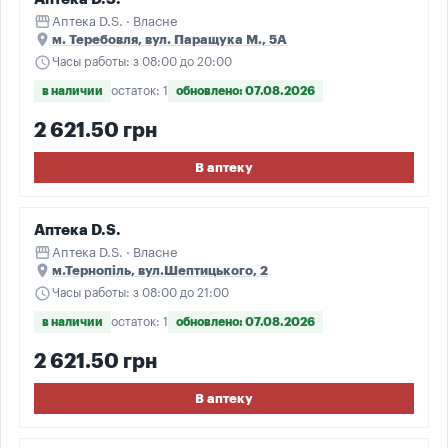
storefront
Аптека D.S. · Власне
place
м. Теребовля, вул. Паращука М., 5А
schedule
Часы работы: з 08:00 до 20:00
в наличии
остаток: 1
обновлено: 07.08.2026
2 621.50 грн
В аптеку
Аптека D.S.
storefront
Аптека D.S. · Власне
place
м.Тернопіль, вул.Шептицького, 2
schedule
Часы работы: з 08:00 до 21:00
в наличии
остаток: 1
обновлено: 07.08.2026
2 621.50 грн
В аптеку