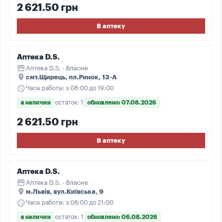
2 621.50 грн
В аптеку
Аптека D.S.
storefront
Аптека D.S. · Власне
place
смт.Щирець, пл.Ринок, 13-А
schedule
Часы работы: з 08:00 до 19:00
в наличии
остаток: 1
обновлено: 07.08.2026
2 621.50 грн
В аптеку
Аптека D.S.
storefront
Аптека D.S. · Власне
place
м.Львів, вул.Київська, 9
schedule
Часы работы: з 08:00 до 21:00
в наличии
остаток: 1
обновлено: 06.08.2026