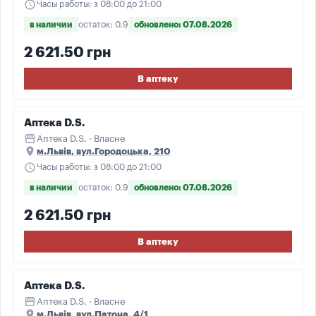
schedule
Часы работы: з 08:00 до 21:00
в наличии
остаток: 0.9
обновлено: 07.08.2026
2 621.50 грн
В аптеку
Аптека D.S.
storefront
Аптека D.S. · Власне
place
м.Львів, вул.Городоцька, 210
schedule
Часы работы: з 08:00 до 21:00
в наличии
остаток: 0.9
обновлено: 07.08.2026
2 621.50 грн
В аптеку
Аптека D.S.
storefront
Аптека D.S. · Власне
place
м.Львів, вул.Патона, 4/1