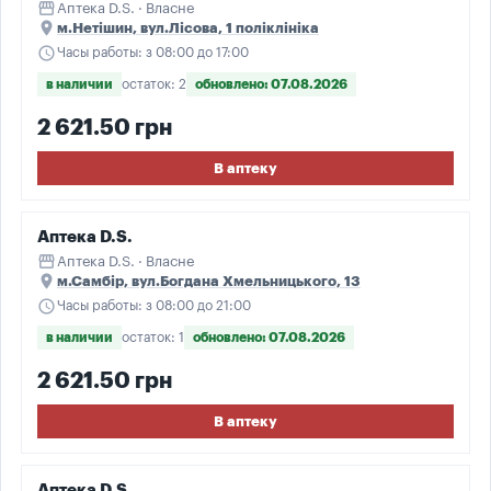
storefront
Аптека D.S. · Власне
place
м.Нетішин, вул.Лісова, 1 поліклініка
schedule
Часы работы: з 08:00 до 17:00
в наличии
остаток: 2
обновлено: 07.08.2026
2 621.50 грн
В аптеку
Аптека D.S.
storefront
Аптека D.S. · Власне
place
м.Самбір, вул.Богдана Хмельницького, 13
schedule
Часы работы: з 08:00 до 21:00
в наличии
остаток: 1
обновлено: 07.08.2026
2 621.50 грн
В аптеку
Аптека D.S.