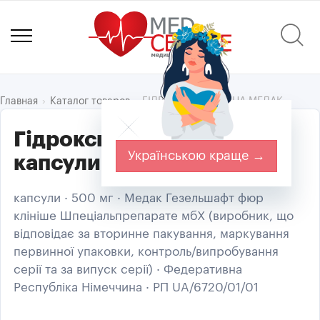
ГІДРОКСИСЕЧОВИНА МЕДАК
Главная
Каталог товаров
Гідроксисечовина Медак
Українською краще →
капсули 500 мг 100 шт
капсули · 500 мг · Медак Гезельшафт фюр
клініше Шпеціальпрепарате мбХ (виробник, що
відповідає за вторинне пакування, маркування
первинної упаковки, контроль/випробування
серії та за випуск серії) · Федеративна
Республіка Німеччина · РП UA/6720/01/01