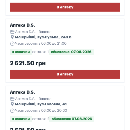
В аптеку
Аптека D.S.
storefront
Аптека D.S. · Власне
place
м.Чернівці, вул.Руська, 248 б
schedule
Часы работы: з 08:00 до 21:00
в наличии
остаток: 1
обновлено: 07.08.2026
2 621.50 грн
В аптеку
Аптека D.S.
storefront
Аптека D.S. · Власне
place
м.Чернівці, вул.Головна, 41
schedule
Часы работы: з 08:00 до 20:30
в наличии
остаток: 2
обновлено: 07.08.2026