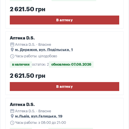
2 621.50 грн
В аптеку
Аптека D.S.
storefront
Аптека D.S. · Власне
place
м. Деражня, вул. Подільська, 1
schedule
Часы работы: цілодобово
в наличии
остаток: 2
обновлено: 07.08.2026
2 621.50 грн
В аптеку
Аптека D.S.
storefront
Аптека D.S. · Власне
place
м.Львів, вул.Галицька, 19
schedule
Часы работы: з 08:00 до 21:00