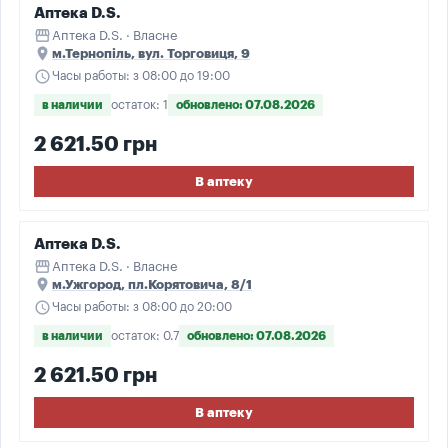
Аптека D.S.
storefront
Аптека D.S. · Власне
place
м.Тернопіль, вул. Торговиця, 9
schedule
Часы работы: з 08:00 до 19:00
в наличии
остаток: 1
обновлено: 07.08.2026
2 621.50 грн
В аптеку
Аптека D.S.
storefront
Аптека D.S. · Власне
place
м.Ужгород, пл.Корятовича, 8/1
schedule
Часы работы: з 08:00 до 20:00
в наличии
остаток: 0.7
обновлено: 07.08.2026
2 621.50 грн
В аптеку