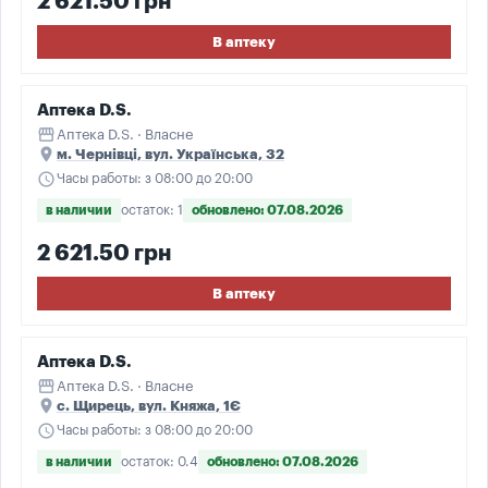
2 621.50 грн
В аптеку
Аптека D.S.
storefront
Аптека D.S. · Власне
place
м. Чернівці, вул. Українська, 32
schedule
Часы работы: з 08:00 до 20:00
в наличии
остаток: 1
обновлено: 07.08.2026
2 621.50 грн
В аптеку
Аптека D.S.
storefront
Аптека D.S. · Власне
place
с. Щирець, вул. Княжа, 1Є
schedule
Часы работы: з 08:00 до 20:00
в наличии
остаток: 0.4
обновлено: 07.08.2026