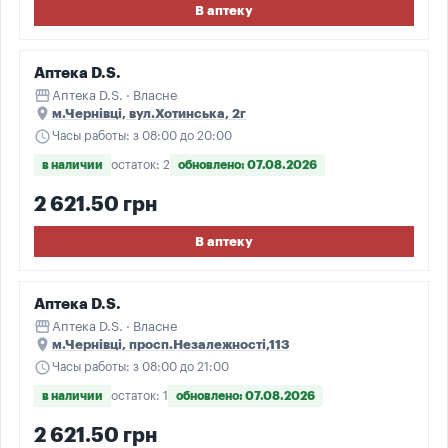
В аптеку
Аптека D.S.
storefront
Аптека D.S. · Власне
place
м.Чернівці, вул.Хотинська, 2г
schedule
Часы работы: з 08:00 до 20:00
в наличии
остаток: 2
обновлено: 07.08.2026
2 621.50 грн
В аптеку
Аптека D.S.
storefront
Аптека D.S. · Власне
place
м.Чернівці, просп.Незалежності,113
schedule
Часы работы: з 08:00 до 21:00
в наличии
остаток: 1
обновлено: 07.08.2026
2 621.50 грн