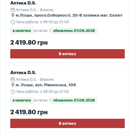
Аптека D.S.
storefront
Аптека D.S. · Власне
place
м.Луцьк, просп.Соборності, 20-В зупинка маг. Салют
schedule
Часы работы: з 08:00 до 21:00
в наличии
остаток: 1
обновлено: 07.08.2026
2 419.80 грн
В аптеку
Аптека D.S.
storefront
Аптека D.S. · Власне
place
м. Луцьк, вул. Рівненська, 109
schedule
Часы работы: з 08:00 до 21:00
в наличии
остаток: 1
обновлено: 07.08.2026
2 419.80 грн
В аптеку