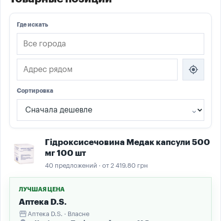
Где искать
my_location
Сортировка
Гідроксисечовина Медак капсули 500
мг 100 шт
40 предложений · от 2 419.80 грн
ЛУЧШАЯ ЦЕНА
Аптека D.S.
storefront
Аптека D.S. · Власне