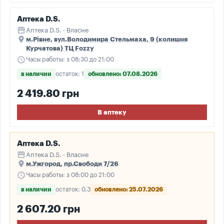
Аптека D.S.
storefront
Аптека D.S. · Власне
place
м.Рівне, вул.Володимира Стельмаха, 9 (колишня
Курчатова) ТЦ Fozzy
schedule
Часы работы: з 08:30 до 21:00
в наличии
остаток: 1
обновлено: 07.08.2026
2 419.80 грн
В аптеку
Аптека D.S.
storefront
Аптека D.S. · Власне
place
м.Ужгород, пр.Свободи 7/26
schedule
Часы работы: з 08:00 до 21:00
в наличии
остаток: 0.3
обновлено: 25.07.2026
2 607.20 грн