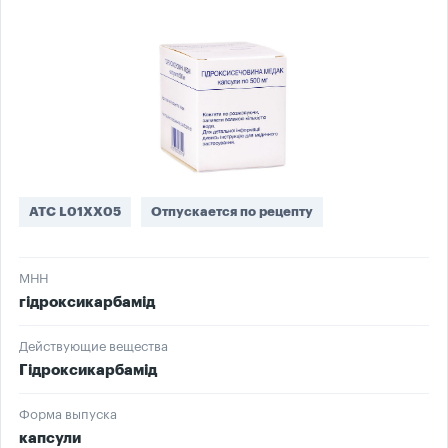
ATC L01XX05
Отпускается по рецепту
МНН
гідроксикарбамід
Действующие вещества
Гідроксикарбамід
Форма выпуска
капсули