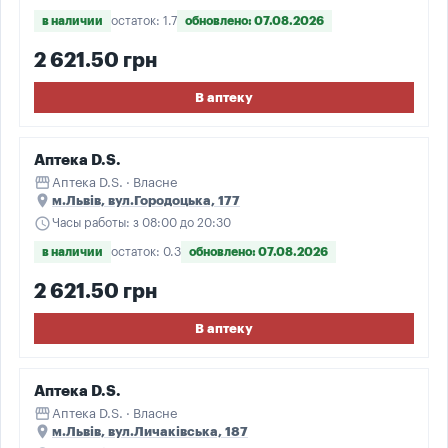
в наличии
остаток: 1.7
обновлено: 07.08.2026
2 621.50 грн
В аптеку
Аптека D.S.
storefront
Аптека D.S. · Власне
place
м.Львів, вул.Городоцька, 177
schedule
Часы работы: з 08:00 до 20:30
в наличии
остаток: 0.3
обновлено: 07.08.2026
2 621.50 грн
В аптеку
Аптека D.S.
storefront
Аптека D.S. · Власне
place
м.Львів, вул.Личаківська, 187