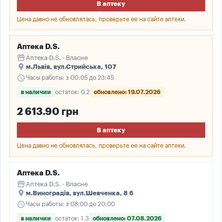
В аптеку
Цена давно не обновлялась, проверьте ее на сайте аптеки.
Аптека D.S.
storefront
Аптека D.S. · Власне
place
м.Львів, вул.Стрийська, 107
schedule
Часы работы: з 00:05 до 23:45
в наличии
остаток: 0.2
обновлено: 19.07.2026
2 613.90 грн
В аптеку
Цена давно не обновлялась, проверьте ее на сайте аптеки.
Аптека D.S.
storefront
Аптека D.S. · Власне
place
м.Виноградів, вул.Шевченка, 8 б
schedule
Часы работы: з 08:00 до 20:00
в наличии
остаток: 1.3
обновлено: 07.08.2026