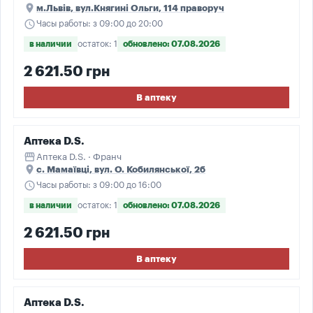
place
м.Львів, вул.Княгині Ольги, 114 праворуч
schedule
Часы работы: з 09:00 до 20:00
в наличии
остаток: 1
обновлено: 07.08.2026
2 621.50 грн
В аптеку
Аптека D.S.
storefront
Аптека D.S. · Франч
place
с. Мамаївці, вул. О. Кобилянської, 2б
schedule
Часы работы: з 09:00 до 16:00
в наличии
остаток: 1
обновлено: 07.08.2026
2 621.50 грн
В аптеку
Аптека D.S.