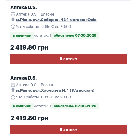
Аптека D.S.
storefront
Аптека D.S. · Власне
place
м.Рівне, вул.Соборна, 434 магазин Овіс
schedule
Часы работы: з 08:00 до 20:00
в наличии
остаток: 1
обновлено: 07.08.2026
2 419.80 грн
В аптеку
Аптека D.S.
storefront
Аптека D.S. · Власне
place
м.Рівне, вул.Хасевича Н, 1 (З/д вокзал)
schedule
Часы работы: з 08:00 до 20:00
в наличии
остаток: 1
обновлено: 07.08.2026
2 419.80 грн
В аптеку