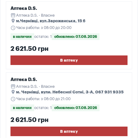
Аптека D.S.
storefront
Аптека D.S. · Власне
place
м.Чернівці, вул.Зарожанська, 15 б
schedule
Часы работы: з 08:00 до 20:00
в наличии
остаток: 1
обновлено: 07.08.2026
2 621.50 грн
В аптеку
Аптека D.S.
storefront
Аптека D.S. · Власне
place
м. Чернівці, вули. Небесної Сотні, З-A, 067 931 9335
schedule
Часы работы: з 08:00 до 21:00
в наличии
остаток: 1
обновлено: 07.08.2026
2 621.50 грн
В аптеку