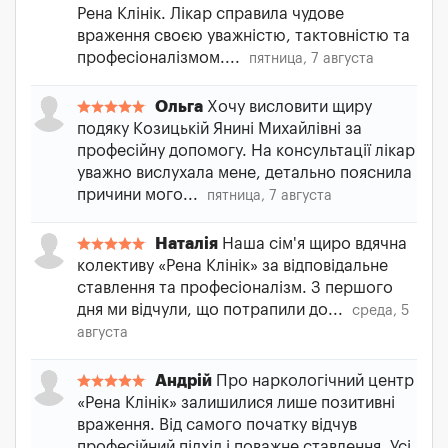
Рена Клінік. Лікар справила чудове
враження своєю уважністю, тактовністю та
професіоналізмом....
пятница, 7 августа
Ольга
Хочу висловити щиру
подяку Козицькій Янині Михайлівні за
професійну допомогу. На консультації лікар
уважно вислухала мене, детально пояснила
причини мого...
пятница, 7 августа
Наталія
Наша сім'я щиро вдячна
колективу «Рена Клінік» за відповідальне
ставлення та професіоналізм. З першого
дня ми відчули, що потрапили до...
среда, 5
августа
Андрій
Про наркологічний центр
«Рена Клінік» залишилися лише позитивні
враження. Від самого початку відчув
професійний підхід і поважне ставлення. Усі