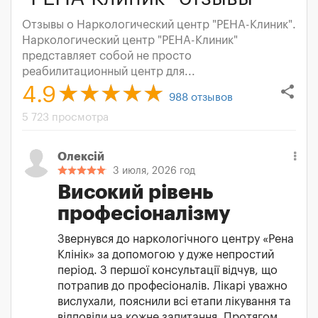
Отзывы о Наркологический центр "РЕНА-Клиник".
Наркологический центр "РЕНА-Клиник"
представляет собой не просто
реабилитационный центр для...
share
4.9
988
отзывов
5 723 просмотра
Олексій
3 июля, 2026 год
Високий рівень
професіоналізму
Звернувся до наркологічного центру «Рена
Клінік» за допомогою у дуже непростий
період. З першої консультації відчув, що
потрапив до професіоналів. Лікарі уважно
вислухали, пояснили всі етапи лікування та
відповіли на кожне запитання. Протягом