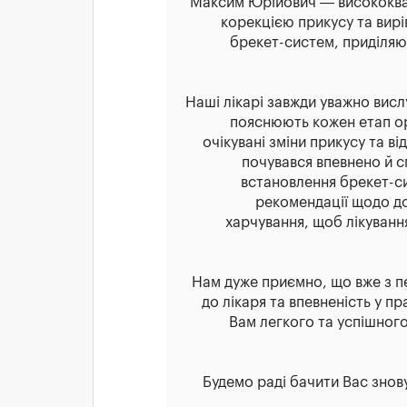
Максим Юрійович — висококвал
корекцією прикусу та вир
брекет-систем, приділяю
Наші лікарі завжди уважно вис
пояснюють кожен етап о
очікувані зміни прикусу та в
почувався впевнено й с
встановлення брекет-с
рекомендації щодо д
харчування, щоб лікуван
Нам дуже приємно, що вже з п
до лікаря та впевненість у п
Вам легкого та успішног
Будемо раді бачити Вас знову