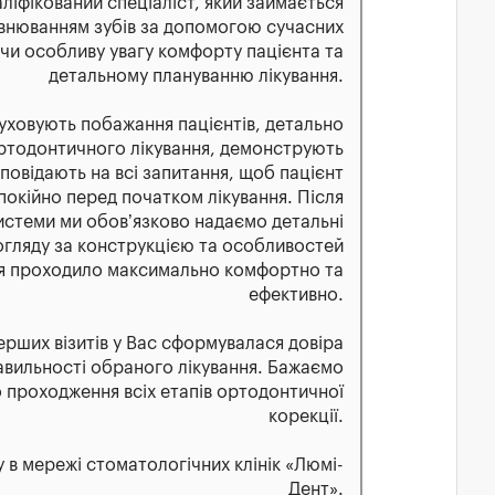
іфікований спеціаліст, який займається
івнюванням зубів за допомогою сучасних
чи особливу увагу комфорту пацієнта та
детальному плануванню лікування.
луховують побажання пацієнтів, детально
ртодонтичного лікування, демонструють
ідповідають на всі запитання, щоб пацієнт
покійно перед початком лікування. Після
истеми ми обов’язково надаємо детальні
огляду за конструкцією та особливостей
ня проходило максимально комфортно та
ефективно.
ерших візитів у Вас сформувалася довіра
равильності обраного лікування. Бажаємо
о проходження всіх етапів ортодонтичної
корекції.
 в мережі стоматологічних клінік «Люмі-
Дент».