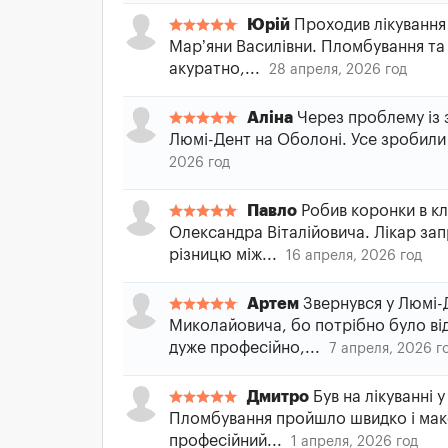
Юрій
Проходив лікування 
Мар’яни Василівни. Пломбування та
акуратно,...
28 апреля, 2026 год
Аліна
Через проблему із з
Люмі-Дент на Оболоні. Усе зробили 
2026 год
Павло
Робив коронки в кл
Олександра Віталійовича. Лікар зап
різницю між...
16 апреля, 2026 год
Артем
Звернувся у Люмі-
Миколайовича, бо потрібно було від
дуже професійно,...
7 апреля, 2026 г
Дмитро
Був на лікуванні 
Пломбування пройшло швидко і мак
професійний...
1 апреля, 2026 год