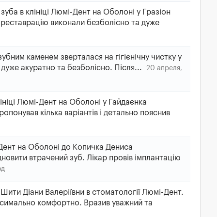
зуба в клініці Люмі-Дент на Оболоні у Гразіон
 реставрацію виконали безболісно та дуже
убним каменем зверталася на гігієнічну чистку у
дуже акуратно та безболісно. Після...
20 апреля,
ініці Люмі-Дент на Оболоні у Гайдаєнка
ропонував кілька варіантів і детально пояснив
Дент на Оболоні до Копичка Дениса
новити втрачений зуб. Лікар провів імплантацію
од
у Шити Діани Валеріївни в стоматології Люмі-Дент.
симально комфортно. Вразив уважний та