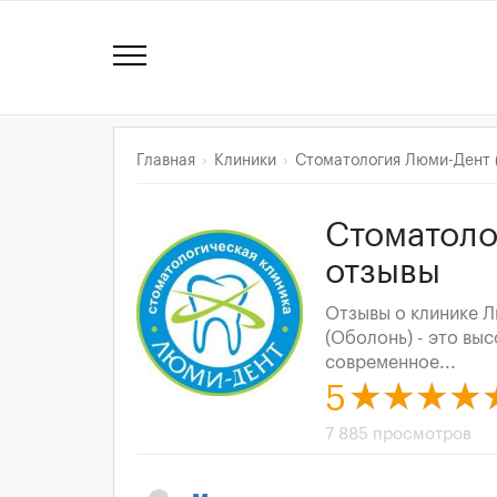
Главная
Клиники
Стоматология Люми-Дент 
Стоматоло
отзывы
Отзывы о клинике 
(Оболонь) - это вы
современное...
5
7 885 просмотров