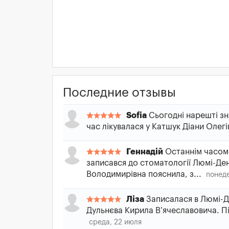
Последние отзывы
Sofia
Сьогодні нарешті зня
час лікувалася у Катшук Діани Олегі
Геннадій
Останнім часом 
записався до стоматології Люмі-Де
Володимирівна пояснила, з...
понеде
Ліза
Записалася в Люмі-Д
Дульнєва Кирила В’ячеславовича. Пі
среда, 22 июля