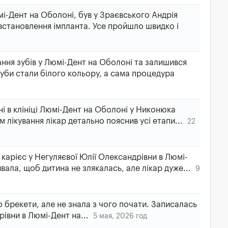
мі-Дент на Оболоні, був у Зраєвського Андрія
встановлення імпланта. Усе пройшло швидко і
ння зубів у Люмі-Дент на Оболоні та залишився
уби стали білого кольору, а сама процедура
і в клініці Люмі-Дент на Оболоні у Никонюка
 лікування лікар детально пояснив усі етапи...
22
 карієс у Негуляєвої Юлії Олександрівни в Люмі-
ала, щоб дитина не злякалась, але лікар дуже...
9
 брекети, але не знала з чого почати. Записалась
рівни в Люмі-Дент на...
5 мая, 2026 год