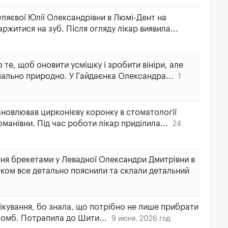
ляєвої Юлії Олександрівни в Люмі-Дент на
житися на зуб. Після огляду лікар виявила...
те, щоб оновити усмішку і зробити вініри, але
мально природно. У Гайдаєнка Олександра...
1
новлював цирконієву коронку в стоматології
манівни. Під час роботи лікар приділила...
24
ня брекетами у Левадної Олександри Дмитрівни в
ком все детально пояснили та склали детальний
ікування, бо знала, що потрібно не лише прибрати
пломб. Потрапила до Шити...
9 июня, 2026 год