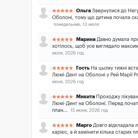
Ольга
Звернулися до Негу
Оболоні, тому що дитина почала скар
понедельник, 13 июля
Марина
Давно думала про 
хотілось, щоб усе виглядало макси
июля, 2026 год
Гость
На цьому тижні вста
Люмі-Дент на Оболоні у Рей Марії Ро
июня, 2026 год
Микита
Проходжу лікуван
Люмі-Дент на Оболоні. Перед почат
план...
15 июня, 2026 год
Марго
Довго відкладала л
карієс, а й замінити кілька старих 