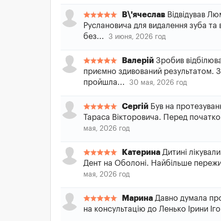
В\'ячеслав
Відвідував Лю
Руслановича для видалення зуба та 
без...
3 июня, 2026 год
Валерій
Зробив відбілюва
приємно здивований результатом. З
пройшла...
30 мая, 2026 год
Сергій
Був на протезуванн
Тараса Вікторовича. Перед початком
мая, 2026 год
Катерина
Дитині лікували
Дент на Оболоні. Найбільше пережив
мая, 2026 год
Марина
Давно думала про
на консультацію до Ленько Ірини Іго