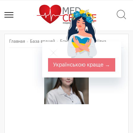
Главная
База врачей
Бондар Анна Андріївна
Українською краще →