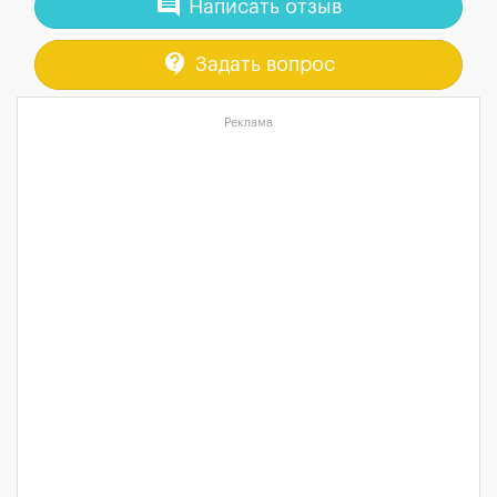
comment
Написать отзыв
contact_support
Задать вопрос
Реклама