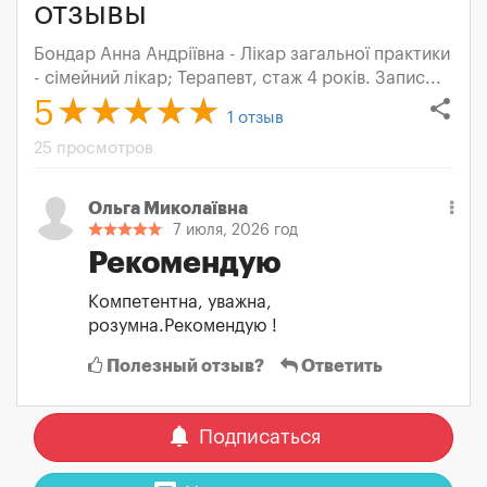
отзывы
Бондар Анна Андріївна - Лікар загальної практики
- сімейний лікар; Терапевт, стаж 4 років. Запис...
share
5
1
отзыв
25 просмотров
Ольга Миколаївна
7 июля, 2026 год
Рекомендую
Компетентна, уважна,
розумна.Рекомендую !
Полезный отзыв?
Ответить
notifications
Подписаться