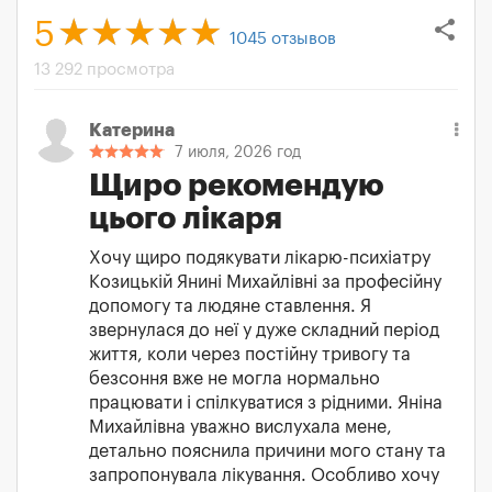
share
5
1045
отзывов
13 292 просмотра
Катерина
7 июля, 2026 год
Щиро рекомендую
цього лікаря
Хочу щиро подякувати лікарю-психіатру
Козицькій Янині Михайлівні за професійну
допомогу та людяне ставлення. Я
звернулася до неї у дуже складний період
життя, коли через постійну тривогу та
безсоння вже не могла нормально
працювати і спілкуватися з рідними. Яніна
Михайлівна уважно вислухала мене,
детально пояснила причини мого стану та
запропонувала лікування. Особливо хочу