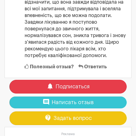
відзначити, що вона завжди відповідала на
всі мої запитання, підтримувала і вселяла
впевненість, що все можна подолати.
Завдяки лікуванню я поступово
повернулася до звичного життя,
нормалізувався сон, зникла тривога і знову
з'явилася радість від кожного дня. Щиро
рекомендую цього лікаря всім, хто
потребує кваліфікованої допомоги.
Полезный отзыв?
Ответить
notifications
Подписаться
comment
Написать отзыв
contact_support
Задать вопрос
Реклама