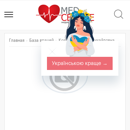
Главная
База врачей
Козицкая Янина Михайловна
Українською краще →