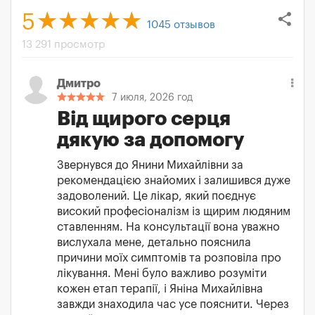
share
5
1045
отзывов
13 291 просмотр
Дмитро
7 июля, 2026 год
Від щирого серця
дякую за допомогу
Звернувся до Янини Михайлівни за
рекомендацією знайомих і залишився дуже
задоволений. Це лікар, який поєднує
високий професіоналізм із щирим людяним
ставленням. На консультації вона уважно
вислухала мене, детально пояснила
причини моїх симптомів та розповіла про
лікування. Мені було важливо розуміти
кожен етап терапії, і Яніна Михайлівна
завжди знаходила час усе пояснити. Через