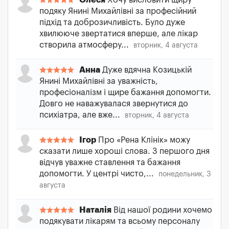
Олеся
Хочу висловити щиру
подяку Янині Михайлівні за професійний
підхід та доброзичливість. Було дуже
хвилююче звертатися вперше, але лікар
створила атмосферу...
вторник, 4 августа
Анна
Дуже вдячна Козицькій
Янині Михайлівні за уважність,
професіоналізм і щире бажання допомогти.
Довго не наважувалася звернутися до
психіатра, але вже...
вторник, 4 августа
Ігор
Про «Рена Клінік» можу
сказати лише хороші слова. З першого дня
відчув уважне ставлення та бажання
допомогти. У центрі чисто,...
понедельник, 3
августа
Наталія
Від нашої родини хочемо
подякувати лікарям та всьому персоналу