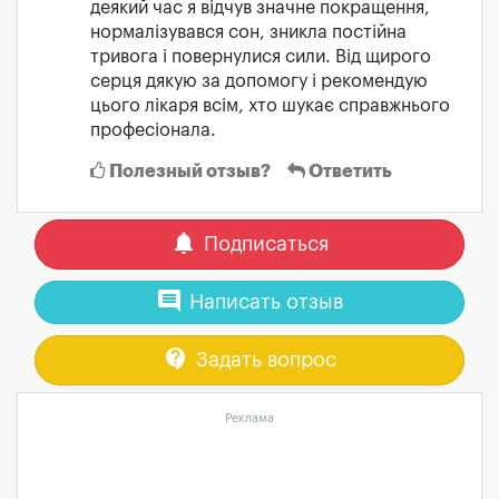
деякий час я відчув значне покращення,
нормалізувався сон, зникла постійна
тривога і повернулися сили. Від щирого
серця дякую за допомогу і рекомендую
цього лікаря всім, хто шукає справжнього
професіонала.
Полезный отзыв?
Ответить
notifications
Подписаться
comment
Написать отзыв
contact_support
Задать вопрос
Реклама