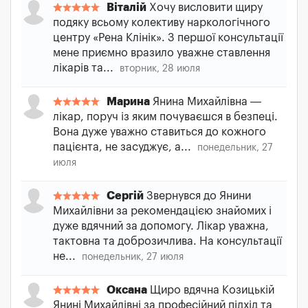
Віталій
Хочу висловити щиру
подяку всьому колективу наркологічного
центру «Рена Клінік». З першої консультації
мене приємно вразило уважне ставлення
лікарів та...
вторник, 28 июля
Марина
Янина Михайлівна —
лікар, поруч із яким почуваєшся в безпеці.
Вона дуже уважно ставиться до кожного
пацієнта, не засуджує, а...
понедельник, 27
июля
Сергій
Звернувся до Янини
Михайлівни за рекомендацією знайомих і
дуже вдячний за допомогу. Лікар уважна,
тактовна та доброзичлива. На консультації
не...
понедельник, 27 июля
Оксана
Щиро вдячна Козицькій
Янині Михайлівні за професійний підхід та