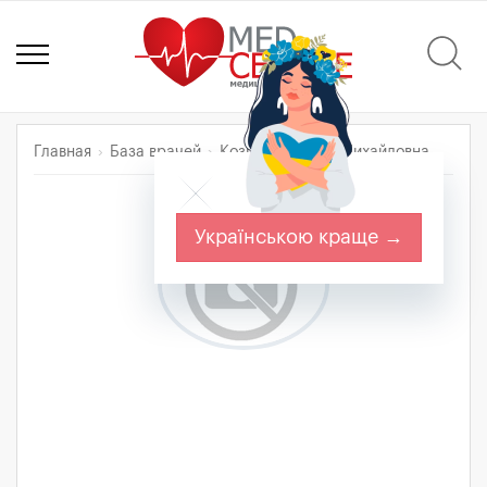
Главная
База врачей
Козицкая Янина Михайловна
Українською краще →