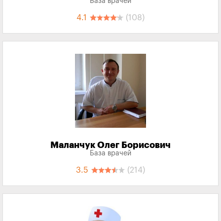
База врачей
4.1
(108)
Маланчук Олег Борисович
База врачей
3.5
(214)