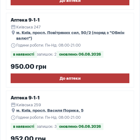
До аптеки
Аптека 9-1-1
storefront
Київська 247
place
м. Київ, просп. Повітряних сил, 50/2 (поряд з "ОБмін
валют")
schedule
Години роботи: Пн-Нд: 08:00-21:00
в наявності
залишок: 2
оновлено: 06.08.2026
950.00 грн
До аптеки
Аптека 9-1-1
storefront
Київська 259
place
м. Київ, просп. Василя Порика, 5
schedule
Години роботи: Пн-Нд: 08:00-21:00
в наявності
залишок: 3
оновлено: 06.08.2026
952.00 грн