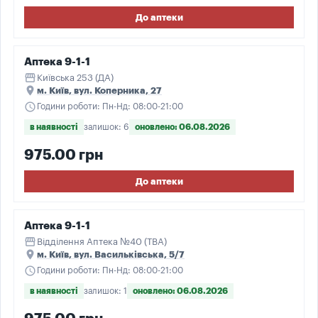
До аптеки
Аптека 9-1-1
storefront
Київська 253 (ДА)
place
м. Київ, вул. Коперника, 27
schedule
Години роботи: Пн-Нд: 08:00-21:00
в наявності
залишок: 6
оновлено: 06.08.2026
975.00 грн
До аптеки
Аптека 9-1-1
storefront
Відділення Аптека №40 (ТВА)
place
м. Київ, вул. Васильківська, 5/7
schedule
Години роботи: Пн-Нд: 08:00-21:00
в наявності
залишок: 1
оновлено: 06.08.2026