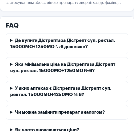
застосуванням або заміною препарату зверніться до фахівця.
FAQ
Де купити Дістрептаза Дістрепт суп. ректал.
15000МО+1250МО №6 дешевше?
Яка мінімальна ціна на Дістрептаза Дістрепт
суп. ректал. 15000МО+1250МО №6?
У яких аптеках є Дістрептаза Дістрепт суп.
ректал. 15000МО+1250МО №6?
Чи можна замінити препарат аналогом?
Як часто оновлюються ціни?