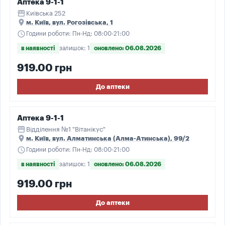
Аптека 9-1-1
storefront
Київська 252
place
м. Київ, вул. Рогозівська, 1
schedule
Години роботи: Пн-Нд: 08:00-21:00
в наявності
залишок: 1
оновлено: 06.08.2026
919.00 грн
До аптеки
Аптека 9-1-1
storefront
Відділення №1 "Вітанікус"
place
м. Київ, вул. Алматинська (Алма-Атинська), 99/2
schedule
Години роботи: Пн-Нд: 08:00-21:00
в наявності
залишок: 1
оновлено: 06.08.2026
919.00 грн
До аптеки