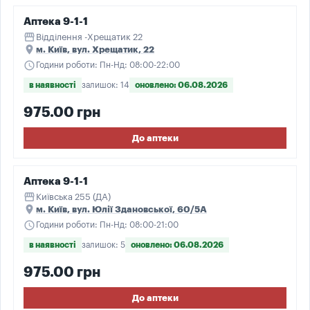
Аптека 9-1-1
storefront
Відділення -Хрещатик 22
place
м. Київ, вул. Хрещатик, 22
schedule
Години роботи: Пн-Нд: 08:00-22:00
в наявності
залишок: 14
оновлено: 06.08.2026
975.00 грн
До аптеки
Аптека 9-1-1
storefront
Київська 255 (ДА)
place
м. Київ, вул. Юлії Здановської, 60/5А
schedule
Години роботи: Пн-Нд: 08:00-21:00
в наявності
залишок: 5
оновлено: 06.08.2026
975.00 грн
До аптеки