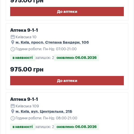
975.00 грн
До аптеки
Аптека 9-1-1
storefront
Київська 10
place
м. Київ, просп. Степана Бандери, 10б
schedule
Години роботи: Пн-Нд: 07:00-21:00
в наявності
залишок: 2
оновлено: 06.08.2026
975.00 грн
До аптеки
Аптека 9-1-1
storefront
Київська 109
place
м. Київ, вул. Центральна, 21Б
schedule
Години роботи: Пн-Нд: 08:00-21:00
в наявності
залишок: 2
оновлено: 06.08.2026