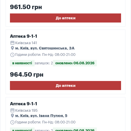
961.50 грн
До аптеки
Аптека 9-1-1
storefront
Київська 141
place
м. Київ, вул. Святошинська, 3А
schedule
Години роботи: Пн-Нд: 08:00-21:00
в наявності
залишок: 2
оновлено: 06.08.2026
964.50 грн
До аптеки
Аптека 9-1-1
storefront
Київська 195
place
м. Київ, вул. Івана Пулюя, 5
schedule
Години роботи: Пн-Нд: 08:00-21:00
в наявності
залишок: 2
оновлено: 06.08.2026