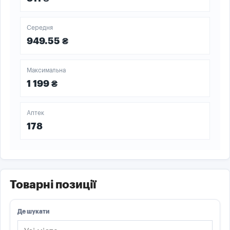
Середня
949.55 ₴
Максимальна
1 199 ₴
Аптек
178
Товарні позиції
Де шукати