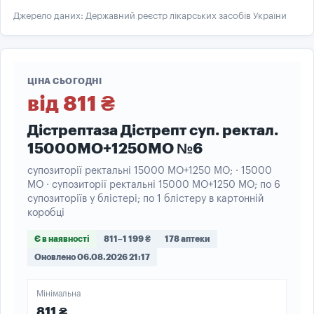
Джерело даних: Державний реєстр лікарських засобів України
ЦІНА СЬОГОДНІ
від 811 ₴
Дістрептаза Дістрепт суп. ректал.
15000МО+1250МО №6
супозиторії ректальні 15000 МО+1250 МО; · 15000
МО · супозиторії ректальні 15000 МО+1250 МО; по 6
супозиторіїв у блістері; по 1 блістеру в картонній
коробці
Є в наявності
811–1 199 ₴
178 аптеки
Оновлено 06.08.2026 21:17
Мінімальна
811 ₴