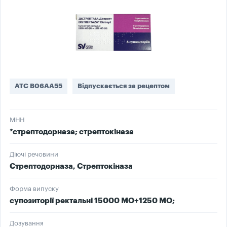
ATC B06AA55
Відпускається за рецептом
МНН
*стрептодорназа; стрептокіназа
Діючі речовини
Стрептодорназа, Стрептокіназа
Форма випуску
супозиторії ректальні 15000 МО+1250 МО;
Дозування