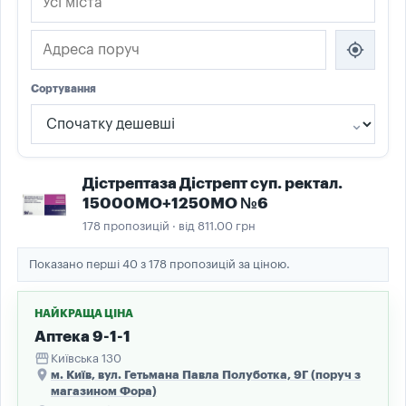
my_location
Сортування
Дістрептаза Дістрепт суп. ректал.
15000МО+1250МО №6
178 пропозицій · від 811.00 грн
Показано перші 40 з 178 пропозицій за ціною.
НАЙКРАЩА ЦІНА
Аптека 9-1-1
storefront
Київська 130
place
м. Київ, вул. Гетьмана Павла Полуботка, 9Г (поруч з
магазином Фора)