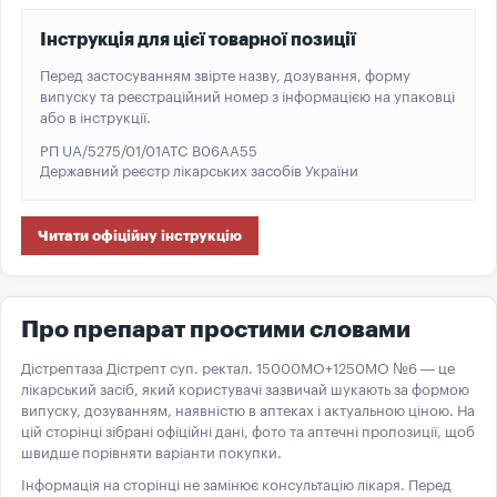
Інструкція для цієї товарної позиції
Перед застосуванням звірте назву, дозування, форму
випуску та реєстраційний номер з інформацією на упаковці
або в інструкції.
РП UA/5275/01/01
ATC B06AA55
Державний реєстр лікарських засобів України
Читати офіційну інструкцію
Про препарат простими словами
Дістрептаза Дістрепт суп. ректал. 15000МО+1250МО №6 — це
лікарський засіб, який користувачі зазвичай шукають за формою
випуску, дозуванням, наявністю в аптеках і актуальною ціною. На
цій сторінці зібрані офіційні дані, фото та аптечні пропозиції, щоб
швидше порівняти варіанти покупки.
Інформація на сторінці не замінює консультацію лікаря. Перед