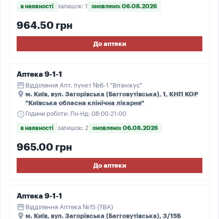
в наявності
залишок: 1
оновлено: 06.08.2026
964.50 грн
До аптеки
Аптека 9-1-1
storefront
Відділення Апт. пункт №6-1 "Вітанікус"
place
м. Київ, вул. Загорівська (Багговутівська), 1, КНП КОР
"Київська обласна клінічна лікарня"
schedule
Години роботи: Пн-Нд: 08:00-21:00
в наявності
залишок: 2
оновлено: 06.08.2026
965.00 грн
До аптеки
Аптека 9-1-1
storefront
Відділення Аптека №15 (ТВА)
place
м. Київ, вул. Загорівська (Багговутівська), 3/15Б