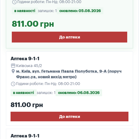
schedule
Години роботи: Пн-Нд: 08:00-21:00
в наявності
залишок: 1
оновлено: 05.08.2026
811.00 грн
До аптеки
Аптека 9-1-1
storefront
Київська 45/2
place
м. Київ, вул. Гетьмана Павла Полуботка, 9-А (поруч
Франс.уа, новий вихід метро)
schedule
Години роботи: Пн-Нд: 08:00-21:00
в наявності
залишок: 1
оновлено: 06.08.2026
811.00 грн
До аптеки
Аптека 9-1-1