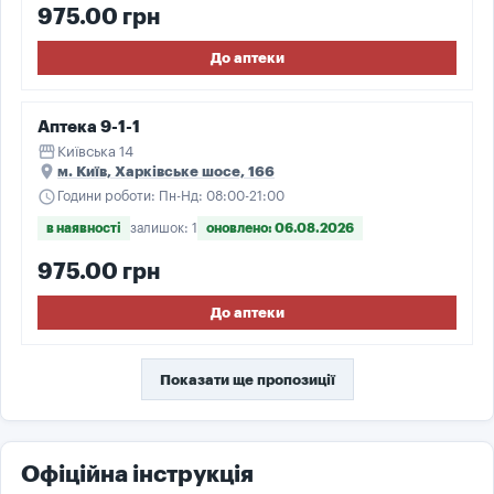
975.00 грн
До аптеки
Аптека 9-1-1
storefront
Київська 14
place
м. Київ, Харківське шосе, 166
schedule
Години роботи: Пн-Нд: 08:00-21:00
в наявності
залишок: 1
оновлено: 06.08.2026
975.00 грн
До аптеки
Показати ще пропозиції
Офіційна інструкція