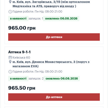
place
м. Київ, вул. Загорівська, 3/15 (між ортосалоном
Медтехніка та АТБ, праворуч від входу )
schedule
Години роботи: Пн-Нд: 08:00-21:00
в наявності
залишок: 1
оновлено: 06.08.2026
965.00 грн
До аптеки
Аптека 9-1-1
storefront
Київська 60
place
м. Київ, вул. Дениса Монастирського, 3 (поруч з
магазином EVA)
schedule
Години роботи: Пн-Нд: 08:00-21:00
в наявності
залишок: 2
оновлено: 06.08.2026
965.50 грн
До аптеки