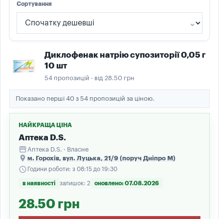
Сортування
Диклофенак натрію супозиторії 0,05 г
10 шт
54 пропозицій · від 28.50 грн
Показано перші 40 з 54 пропозицій за ціною.
НАЙКРАЩА ЦІНА
Аптека D.S.
storefront
Аптека D.S. · Власне
place
м. Горохів, вул. Луцька, 21/9 (поруч Дніпро М)
schedule
Години роботи: з 08:15 до 19:30
в наявності
залишок: 2
оновлено: 07.08.2026
28.50 грн