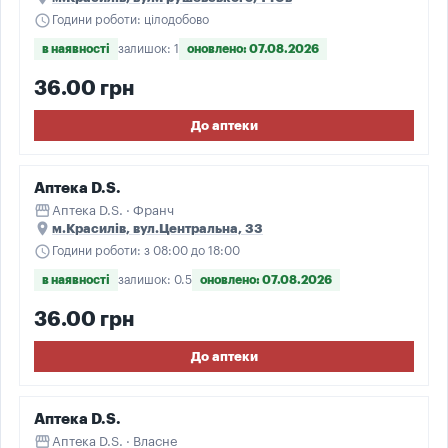
schedule
Години роботи: цілодобово
в наявності
залишок: 1
оновлено: 07.08.2026
36.00 грн
До аптеки
Аптека D.S.
storefront
Аптека D.S. · Франч
place
м.Красилів, вул.Центральна, 33
schedule
Години роботи: з 08:00 до 18:00
в наявності
залишок: 0.5
оновлено: 07.08.2026
36.00 грн
До аптеки
Аптека D.S.
storefront
Аптека D.S. · Власне