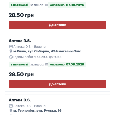
в наявності
залишок: 10
оновлено: 07.08.2026
28.50 грн
До аптеки
Аптека D.S.
storefront
Аптека D.S. · Власне
place
м.Рівне, вул.Соборна, 434 магазин Овіс
schedule
Години роботи: з 08:00 до 20:00
в наявності
залишок: 10
оновлено: 07.08.2026
28.50 грн
До аптеки
Аптека D.S.
storefront
Аптека D.S. · Власне
place
м. Тернопіль, вул. Руська, 16