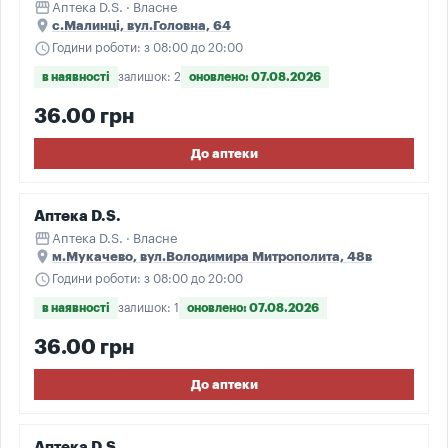
storefront
Аптека D.S. · Власне
place
с.Малинці, вул.Головна, 64
schedule
Години роботи: з 08:00 до 20:00
в наявності
залишок: 2
оновлено: 07.08.2026
36.00 грн
До аптеки
Аптека D.S.
storefront
Аптека D.S. · Власне
place
м.Мукачево, вул.Володимира Митрополита, 48в
schedule
Години роботи: з 08:00 до 20:00
в наявності
залишок: 1
оновлено: 07.08.2026
36.00 грн
До аптеки
Аптека D.S.