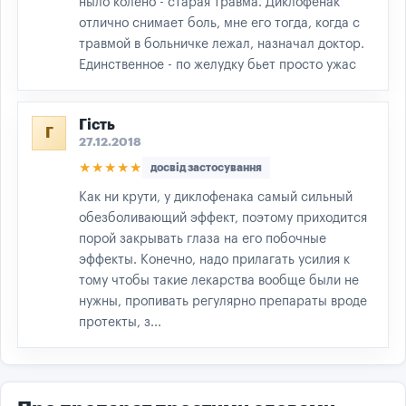
ныло колено - старая травма. Диклофенак
отлично снимает боль, мне его тогда, когда с
травмой в больничке лежал, назначал доктор.
Единственное - по желудку бьет просто ужас
Гість
Г
27.12.2018
★★★★★
досвід застосування
Как ни крути, у диклофенака самый сильный
обезболивающий эффект, поэтому приходится
порой закрывать глаза на его побочные
эффекты. Конечно, надо прилагать усилия к
тому чтобы такие лекарства вообще были не
нужны, пропивать регулярно препараты вроде
протекты, з...