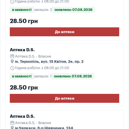
schedule
Години роботи: з 08:00 до 21:00
в наявності
залишок: 2
оновлено: 07.08.2026
28.50 грн
До аптеки
Аптека D.S.
storefront
Аптека D.S. · Власне
place
м. Тернопіль, вул. 15 Квітня, 2е, пр. 2
schedule
Години роботи: з 08:00 до 21:00
в наявності
залишок: 1
оновлено: 07.08.2026
28.50 грн
До аптеки
Аптека D.S.
storefront
Аптека D.S. · Власне
place
м.Черкаси, б-р Шевченка, 134