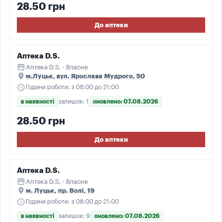
28.50 грн
До аптеки
Аптека D.S.
storefront
Аптека D.S. · Власне
place
м.Луцьк, вул. Ярослава Мудрого, 50
schedule
Години роботи: з 08:00 до 21:00
в наявності
залишок: 1
оновлено: 07.08.2026
28.50 грн
До аптеки
Аптека D.S.
storefront
Аптека D.S. · Власне
place
м. Луцьк, пр. Волі, 19
schedule
Години роботи: з 08:00 до 21:00
в наявності
залишок: 9
оновлено: 07.08.2026