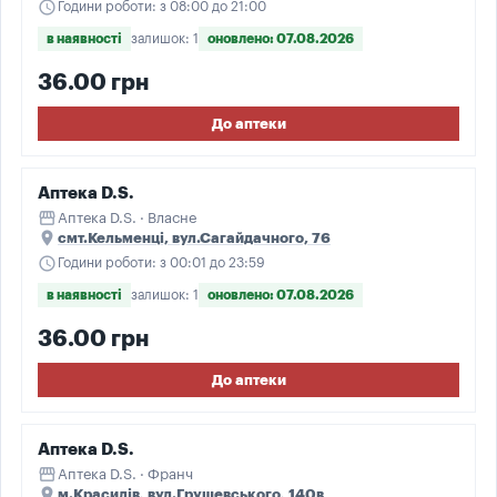
schedule
Години роботи: з 08:00 до 21:00
в наявності
залишок: 1
оновлено: 07.08.2026
36.00 грн
До аптеки
Аптека D.S.
storefront
Аптека D.S. · Власне
place
смт.Кельменці, вул.Сагайдачного, 76
schedule
Години роботи: з 00:01 до 23:59
в наявності
залишок: 1
оновлено: 07.08.2026
36.00 грн
До аптеки
Аптека D.S.
storefront
Аптека D.S. · Франч
place
м.Красилів, вул.Грушевського, 140в