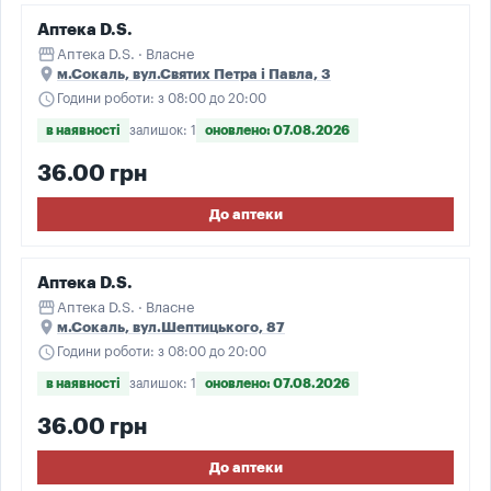
Аптека D.S.
storefront
Аптека D.S. · Власне
place
м.Сокаль, вул.Святих Петра і Павла, 3
schedule
Години роботи: з 08:00 до 20:00
в наявності
залишок: 1
оновлено: 07.08.2026
36.00 грн
До аптеки
Аптека D.S.
storefront
Аптека D.S. · Власне
place
м.Сокаль, вул.Шептицького, 87
schedule
Години роботи: з 08:00 до 20:00
в наявності
залишок: 1
оновлено: 07.08.2026
36.00 грн
До аптеки