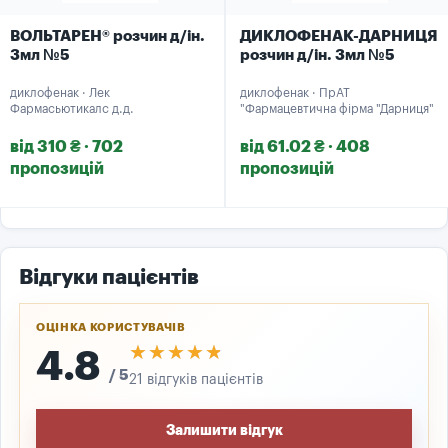
ВОЛЬТАРЕН® розчин д/ін.
ДИКЛОФЕНАК-ДАРНИЦЯ
3мл №5
розчин д/ін. 3мл №5
диклофенак · Лек
диклофенак · ПрАТ
Фармасьютикалс д.д.
"Фармацевтична фірма "Дарниця"
від 310 ₴ · 702
від 61.02 ₴ · 408
пропозицій
пропозицій
Відгуки пацієнтів
ОЦІНКА КОРИСТУВАЧІВ
★★★★★
★★★★★
4.8
/ 5
21 відгуків пацієнтів
Залишити відгук