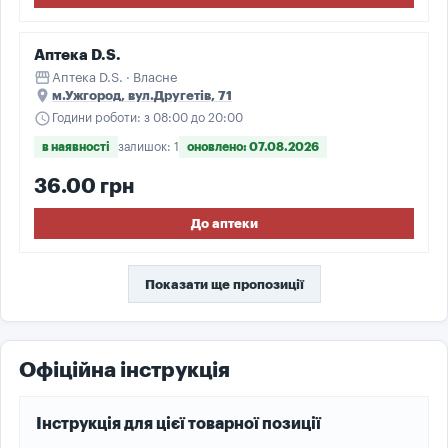
Аптека D.S.
storefront
Аптека D.S. · Власне
place
м.Ужгород, вул.Другетів, 71
schedule
Години роботи: з 08:00 до 20:00
в наявності
залишок: 1
оновлено: 07.08.2026
36.00 грн
До аптеки
Показати ще пропозиції
Офіційна інструкція
Інструкція для цієї товарної позиції