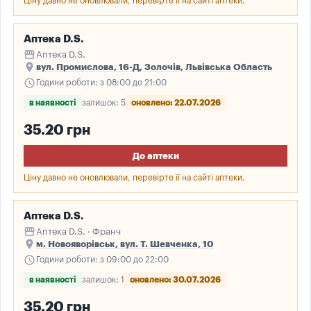
Ціну давно не оновлювали, перевірте її на сайті аптеки.
Аптека D.S.
storefront
Аптека D.S.
place
вул. Промислова, 16-Д, Золочів, Львівська Область
schedule
Години роботи: з 08:00 до 21:00
в наявності
залишок: 5
оновлено: 22.07.2026
35.20 грн
До аптеки
Ціну давно не оновлювали, перевірте її на сайті аптеки.
Аптека D.S.
storefront
Аптека D.S. · Франч
place
м. Новояворівськ, вул. Т. Шевченка, 10
schedule
Години роботи: з 09:00 до 22:00
в наявності
залишок: 1
оновлено: 30.07.2026
35.20 грн