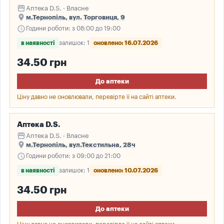
storefront
Аптека D.S. · Власне
place
м.Тернопіль, вул. Торговиця, 9
schedule
Години роботи: з 08:00 до 19:00
в наявності
залишок: 1
оновлено: 16.07.2026
34.50 грн
До аптеки
Ціну давно не оновлювали, перевірте її на сайті аптеки.
Аптека D.S.
storefront
Аптека D.S. · Власне
place
м.Тернопіль, вул.Текстильна, 28ч
schedule
Години роботи: з 09:00 до 21:00
в наявності
залишок: 1
оновлено: 10.07.2026
34.50 грн
До аптеки