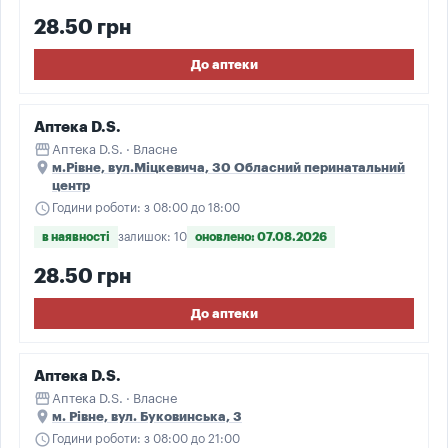
28.50 грн
До аптеки
Аптека D.S.
storefront
Аптека D.S. · Власне
place
м.Рівне, вул.Міцкевича, 30 Обласний перинатальний
центр
schedule
Години роботи: з 08:00 до 18:00
в наявності
залишок: 10
оновлено: 07.08.2026
28.50 грн
До аптеки
Аптека D.S.
storefront
Аптека D.S. · Власне
place
м. Рівне, вул. Буковинська, 3
schedule
Години роботи: з 08:00 до 21:00