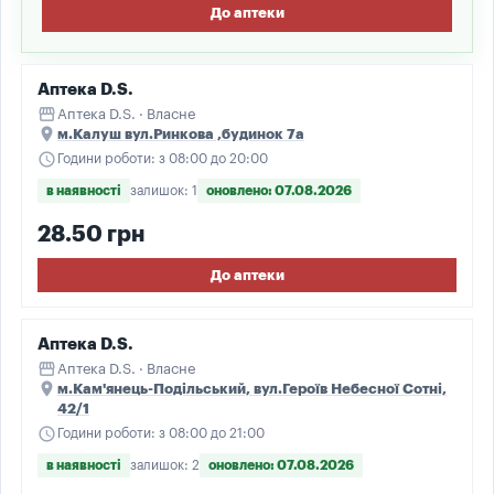
До аптеки
Аптека D.S.
storefront
Аптека D.S. · Власне
place
м.Калуш вул.Ринкова ,будинок 7а
schedule
Години роботи: з 08:00 до 20:00
в наявності
залишок: 1
оновлено: 07.08.2026
28.50 грн
До аптеки
Аптека D.S.
storefront
Аптека D.S. · Власне
place
м.Кам'янець-Подільський, вул.Героїв Небесної Сотні,
42/1
schedule
Години роботи: з 08:00 до 21:00
в наявності
залишок: 2
оновлено: 07.08.2026