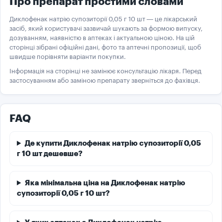
Про препарат простими словами
Диклофенак натрію супозиторії 0,05 г 10 шт — це лікарський
засіб, який користувачі зазвичай шукають за формою випуску,
дозуванням, наявністю в аптеках і актуальною ціною. На цій
сторінці зібрані офіційні дані, фото та аптечні пропозиції, щоб
швидше порівняти варіанти покупки.
Інформація на сторінці не замінює консультацію лікаря. Перед
застосуванням або заміною препарату зверніться до фахівця.
FAQ
Де купити Диклофенак натрію супозиторії 0,05
г 10 шт дешевше?
Яка мінімальна ціна на Диклофенак натрію
супозиторії 0,05 г 10 шт?