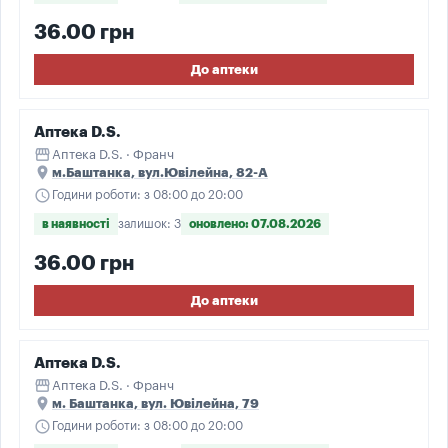
36.00 грн
До аптеки
Аптека D.S.
storefront
Аптека D.S. · Франч
place
м.Баштанка, вул.Ювілейна, 82-А
schedule
Години роботи: з 08:00 до 20:00
в наявності
залишок: 3
оновлено: 07.08.2026
36.00 грн
До аптеки
Аптека D.S.
storefront
Аптека D.S. · Франч
place
м. Баштанка, вул. Ювілейна, 79
schedule
Години роботи: з 08:00 до 20:00