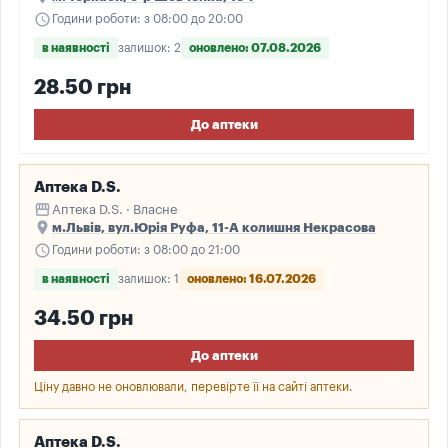
schedule
Години роботи: з 08:00 до 20:00
в наявності
залишок: 2
оновлено: 07.08.2026
28.50 грн
До аптеки
Аптека D.S.
storefront
Аптека D.S. · Власне
place
м.Львів, вул.Юрія Руфа, 11-А колишня Некрасова
schedule
Години роботи: з 08:00 до 21:00
в наявності
залишок: 1
оновлено: 16.07.2026
34.50 грн
До аптеки
Ціну давно не оновлювали, перевірте її на сайті аптеки.
Аптека D.S.