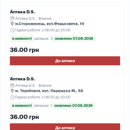
Аптека D.S.
storefront
Аптека D.S. · Власне
place
м.Сторожинець, вул.Федьковича, 14
schedule
Години роботи: з 08:00 до 20:00
в наявності
залишок: 3
оновлено: 07.08.2026
36.00 грн
До аптеки
Аптека D.S.
storefront
Аптека D.S. · Власне
place
м. Теребовля, вул. Паращука М., 5А
schedule
Години роботи: з 08:00 до 20:00
в наявності
залишок: 1
оновлено: 07.08.2026
36.00 грн
До аптеки