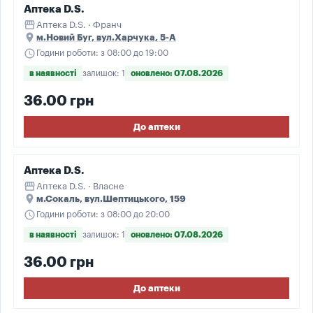
Аптека D.S.
storefront
Аптека D.S. · Франч
place
м.Новий Буг, вул.Харчука, 5-А
schedule
Години роботи: з 08:00 до 19:00
в наявності
залишок: 1
оновлено: 07.08.2026
36.00 грн
До аптеки
Аптека D.S.
storefront
Аптека D.S. · Власне
place
м.Сокаль, вул.Шептицького, 159
schedule
Години роботи: з 08:00 до 20:00
в наявності
залишок: 1
оновлено: 07.08.2026
36.00 грн
До аптеки