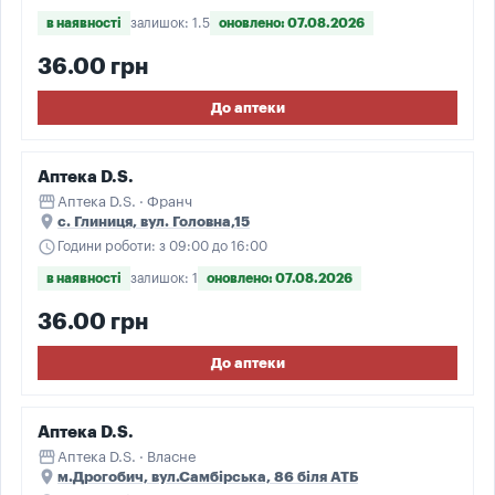
в наявності
залишок: 1.5
оновлено: 07.08.2026
36.00 грн
До аптеки
Аптека D.S.
storefront
Аптека D.S. · Франч
place
с. Глиниця, вул. Головна,15
schedule
Години роботи: з 09:00 до 16:00
в наявності
залишок: 1
оновлено: 07.08.2026
36.00 грн
До аптеки
Аптека D.S.
storefront
Аптека D.S. · Власне
place
м.Дрогобич, вул.Самбірська, 86 біля АТБ