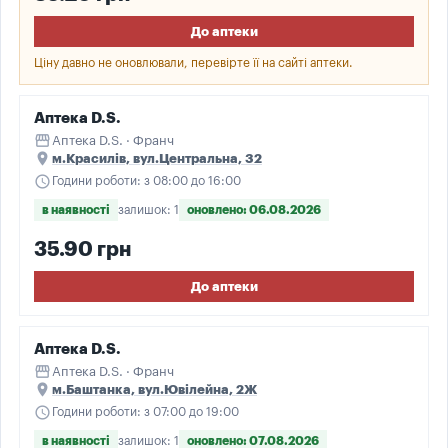
До аптеки
Ціну давно не оновлювали, перевірте її на сайті аптеки.
Аптека D.S.
storefront
Аптека D.S. · Франч
place
м.Красилів, вул.Центральна, 32
schedule
Години роботи: з 08:00 до 16:00
в наявності
залишок: 1
оновлено: 06.08.2026
35.90 грн
До аптеки
Аптека D.S.
storefront
Аптека D.S. · Франч
place
м.Баштанка, вул.Ювілейна, 2Ж
schedule
Години роботи: з 07:00 до 19:00
в наявності
залишок: 1
оновлено: 07.08.2026