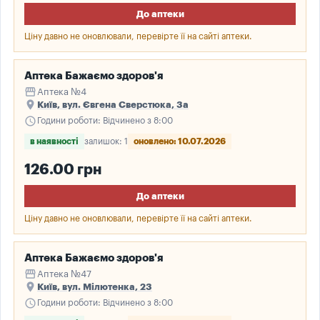
До аптеки
Ціну давно не оновлювали, перевірте її на сайті аптеки.
Аптека Бажаємо здоров'я
storefront
Аптека №4
place
Київ, вул. Євгена Сверстюка, 3а
schedule
Години роботи: Відчинено з 8:00
в наявності
залишок: 1
оновлено: 10.07.2026
126.00 грн
До аптеки
Ціну давно не оновлювали, перевірте її на сайті аптеки.
Аптека Бажаємо здоров'я
storefront
Аптека №47
place
Київ, вул. Мілютенка, 23
schedule
Години роботи: Відчинено з 8:00