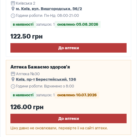
storefront
Київська 2
place
м. Київ, вул. Вишгородська, 56/2
schedule
Години роботи: Пн-Нд: 08:00-21:00
в наявності
залишок: 1
оновлено: 05.08.2026
122.50 грн
До аптеки
Аптека Бажаємо здоров'я
storefront
Аптека №30
place
Київ, пр-т Берестейський, 136
schedule
Години роботи: Відчинено з 8:00
в наявності
залишок: 1
оновлено: 10.07.2026
126.00 грн
До аптеки
Ціну давно не оновлювали, перевірте її на сайті аптеки.