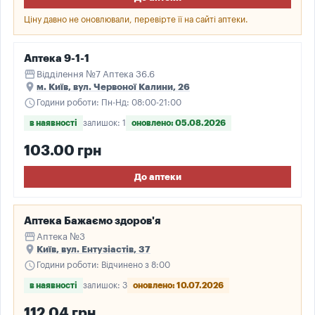
Ціну давно не оновлювали, перевірте її на сайті аптеки.
Аптека 9-1-1
storefront
Відділення №7 Аптека 36.6
place
м. Київ, вул. Червоної Калини, 26
schedule
Години роботи: Пн-Нд: 08:00-21:00
в наявності
залишок: 1
оновлено: 05.08.2026
103.00 грн
До аптеки
Аптека Бажаємо здоров'я
storefront
Аптека №3
place
Київ, вул. Ентузіастів, 37
schedule
Години роботи: Відчинено з 8:00
в наявності
залишок: 3
оновлено: 10.07.2026
112.04 грн