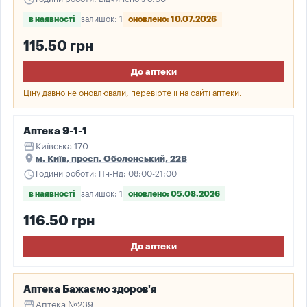
в наявності
залишок: 1
оновлено: 10.07.2026
115.50 грн
До аптеки
Ціну давно не оновлювали, перевірте її на сайті аптеки.
Аптека 9-1-1
storefront
Київська 170
place
м. Київ, просп. Оболонський, 22В
schedule
Години роботи: Пн-Нд: 08:00-21:00
в наявності
залишок: 1
оновлено: 05.08.2026
116.50 грн
До аптеки
Аптека Бажаємо здоров'я
storefront
Аптека №239