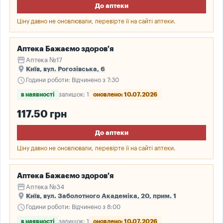
До аптеки
Ціну давно не оновлювали, перевірте її на сайті аптеки.
Аптека Бажаємо здоров'я
storefront
Аптека №17
place
Київ, вул. Рогозівська, 6
schedule
Години роботи: Відчинено з 7:30
в наявності
залишок: 1
оновлено: 10.07.2026
117.50 грн
До аптеки
Ціну давно не оновлювали, перевірте її на сайті аптеки.
Аптека Бажаємо здоров'я
storefront
Аптека №34
place
Київ, вул. Заболотного Академіка, 20, прим. 1
schedule
Години роботи: Відчинено з 8:00
в наявності
залишок: 1
оновлено: 10.07.2026