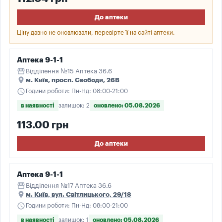
До аптеки
Ціну давно не оновлювали, перевірте її на сайті аптеки.
Аптека 9-1-1
storefront
Відділення №15 Аптека 36.6
place
м. Київ, просп. Свободи, 26В
schedule
Години роботи: Пн-Нд: 08:00-21:00
в наявності
залишок: 2
оновлено: 05.08.2026
113.00 грн
До аптеки
Аптека 9-1-1
storefront
Відділення №17 Аптека 36.6
place
м. Київ, вул. Світлицького, 29/18
schedule
Години роботи: Пн-Нд: 08:00-21:00
в наявності
залишок: 1
оновлено: 05.08.2026