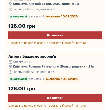
place
Київ, вул. Княжий Затон, 2/30, прим. 640
schedule
Години роботи: Відчинено з 8:00
в наявності
залишок: 1
оновлено: 10.07.2026
126.00 грн
До аптеки
Ціну давно не оновлювали, перевірте її на сайті аптеки.
Аптека Бажаємо здоров'я
storefront
Аптека №35
place
Київ, вул. Романа Ратушного (Волгоградська), 21а
schedule
Години роботи: Відчинено з 8:00
в наявності
залишок: 1
оновлено: 10.07.2026
126.00 грн
До аптеки
Ціну давно не оновлювали, перевірте її на сайті аптеки.