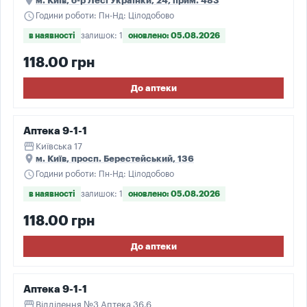
place
м. Київ, б-р Лесі Українки, 24, прим. 483
schedule
Години роботи: Пн-Нд: Цілодобово
в наявності
залишок: 1
оновлено: 05.08.2026
118.00 грн
До аптеки
Аптека 9-1-1
storefront
Київська 17
place
м. Київ, просп. Берестейський, 136
schedule
Години роботи: Пн-Нд: Цілодобово
в наявності
залишок: 1
оновлено: 05.08.2026
118.00 грн
До аптеки
Аптека 9-1-1
storefront
Відділення №3 Аптека 36.6