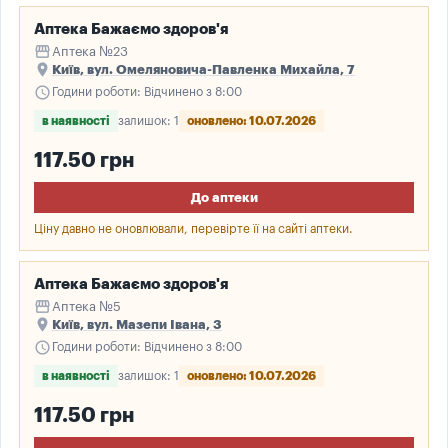
Аптека Бажаємо здоров'я
storefront
Аптека №23
place
Київ, вул. Омеляновича-Павленка Михайла, 7
schedule
Години роботи: Відчинено з 8:00
в наявності
залишок: 1
оновлено: 10.07.2026
117.50 грн
До аптеки
Ціну давно не оновлювали, перевірте її на сайті аптеки.
Аптека Бажаємо здоров'я
storefront
Аптека №5
place
Київ, вул. Мазепи Івана, 3
schedule
Години роботи: Відчинено з 8:00
в наявності
залишок: 1
оновлено: 10.07.2026
117.50 грн