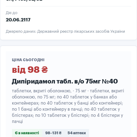
Діє до
20.06.2117
Джерело даних: Державний реєстр лікарських засобів України
ЦІНА СЬОГОДНІ
від 98 ₴
Дипіридамол табл. в/о 75мг №40
таблетки, вкриті оболонкою, · 75 мг · таблетки, вкриті
оболонкою, по 75 мг; по 40 таблеток у банках або
контейнерах; по 40 таблеток у банці або контейнері;
по 1 банці або контейнеру в пачці; по 40 таблеток у
блістерах; по 10 таблеток у блістері; по 4 блістери у
пачці
Є в наявності
98–131 ₴
54 аптеки