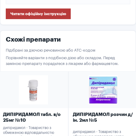
Читати офіційну інструкцію
Схожі препарати
Підібрані за діючою речовиною або ATC-кодом
Порівняйте варіанти з подібною дією або складом. Перед
заміною препарату порадьтеся з лікарем або фармацевтом.
ДИПІРИДАМОЛ табл. в/о
ДИПІРИДАМОЛ розчин д/
25мг №10
ін. 2мл №5
дипіридамол · Товариство з
дипіридамол · Товариство з
обмеженою відповідальністю