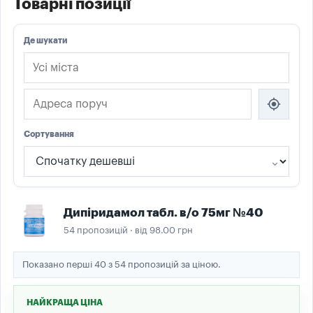
Товарні позиції
Де шукати
my_location
Сортування
Дипіридамол табл. в/о 75мг №40
54 пропозицій · від 98.00 грн
Показано перші 40 з 54 пропозицій за ціною.
НАЙКРАЩА ЦІНА