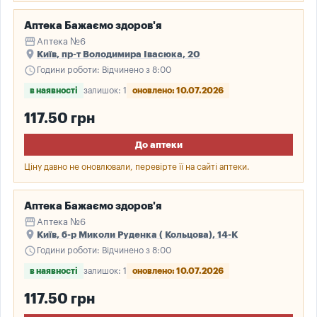
Аптека Бажаємо здоров'я
storefront
Аптека №6
place
Київ, пр-т Володимира Івасюка, 20
schedule
Години роботи: Відчинено з 8:00
в наявності
залишок: 1
оновлено: 10.07.2026
117.50 грн
До аптеки
Ціну давно не оновлювали, перевірте її на сайті аптеки.
Аптека Бажаємо здоров'я
storefront
Аптека №6
place
Київ, б-р Миколи Руденка ( Кольцова), 14-К
schedule
Години роботи: Відчинено з 8:00
в наявності
залишок: 1
оновлено: 10.07.2026
117.50 грн