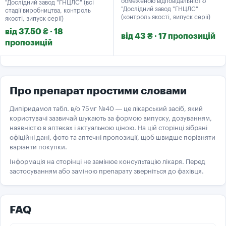
обмеженою відповідальністю
"Дослідний завод "ГНЦЛС" (всі
"Дослідний завод "ГНЦЛС"
стадії виробництва, контроль
(контроль якості, випуск серії)
якості, випуск серії)
від 37.50 ₴ · 18
від 43 ₴ · 17 пропозицій
пропозицій
Про препарат простими словами
Дипіридамол табл. в/о 75мг №40 — це лікарський засіб, який
користувачі зазвичай шукають за формою випуску, дозуванням,
наявністю в аптеках і актуальною ціною. На цій сторінці зібрані
офіційні дані, фото та аптечні пропозиції, щоб швидше порівняти
варіанти покупки.
Інформація на сторінці не замінює консультацію лікаря. Перед
застосуванням або заміною препарату зверніться до фахівця.
FAQ