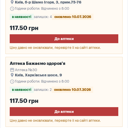
place
Київ, б-р Шамо Ігоря, 3, прим.75-76
schedule
Години роботи: Відчинено з 8:00
в наявності
залишок: 4
оновлено: 10.07.2026
117.50 грн
До аптеки
Ціну давно не оновлювали, перевірте її на сайті аптеки.
Аптека Бажаємо здоров'я
storefront
Аптека №30
place
Київ, Харківське шосе, 9
schedule
Години роботи: Відчинено з 8:00
в наявності
залишок: 2
оновлено: 10.07.2026
117.50 грн
До аптеки
Ціну давно не оновлювали, перевірте її на сайті аптеки.