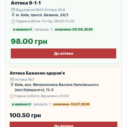
Аптека 9-1-1
storefront
Відділення №13 Аптека 36.6
place
м. Київ, просп. Бажана, 24/1
schedule
Години роботи: Пн-Нд: 08:00-21:00
в наявності
залишок: 2
оновлено: 05.08.2026
98.00 грн
До аптеки
Аптека Бажаємо здоров'я
storefront
Аптека №7
place
Київ, вул. Митрополита Василя Липківського
(вул.Урицького), № 3
schedule
Години роботи: Відчинено з 8:00
в наявності
залишок: 1
оновлено: 10.07.2026
100.50 грн
До аптеки