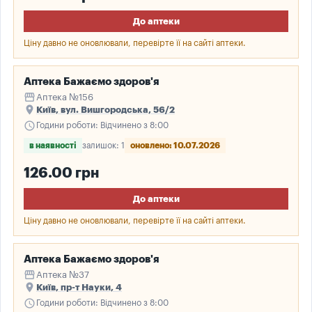
До аптеки
Ціну давно не оновлювали, перевірте її на сайті аптеки.
Аптека Бажаємо здоров'я
storefront
Аптека №156
place
Київ, вул. Вишгородська, 56/2
schedule
Години роботи: Відчинено з 8:00
в наявності
залишок: 1
оновлено: 10.07.2026
126.00 грн
До аптеки
Ціну давно не оновлювали, перевірте її на сайті аптеки.
Аптека Бажаємо здоров'я
storefront
Аптека №37
place
Київ, пр-т Науки, 4
schedule
Години роботи: Відчинено з 8:00