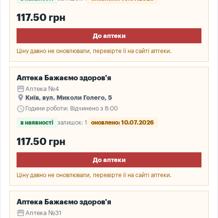
117.50 грн
До аптеки
Ціну давно не оновлювали, перевірте її на сайті аптеки.
Аптека Бажаємо здоров'я
storefront
Аптека №4
place
Київ, вул. Миколи Голего, 5
schedule
Години роботи: Відчинено з 8:00
в наявності
залишок: 1
оновлено: 10.07.2026
117.50 грн
До аптеки
Ціну давно не оновлювали, перевірте її на сайті аптеки.
Аптека Бажаємо здоров'я
storefront
Аптека №31