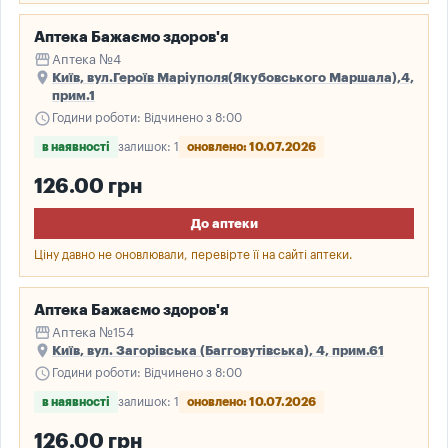
Аптека Бажаємо здоров'я
storefront
Аптека №4
place
Київ, вул.Героїв Маріуполя(Якубовського Маршала),4,
прим.1
schedule
Години роботи: Відчинено з 8:00
в наявності
залишок: 1
оновлено: 10.07.2026
126.00 грн
До аптеки
Ціну давно не оновлювали, перевірте її на сайті аптеки.
Аптека Бажаємо здоров'я
storefront
Аптека №154
place
Київ, вул. Загорівська (Багговутівська), 4, прим.61
schedule
Години роботи: Відчинено з 8:00
в наявності
залишок: 1
оновлено: 10.07.2026
126.00 грн