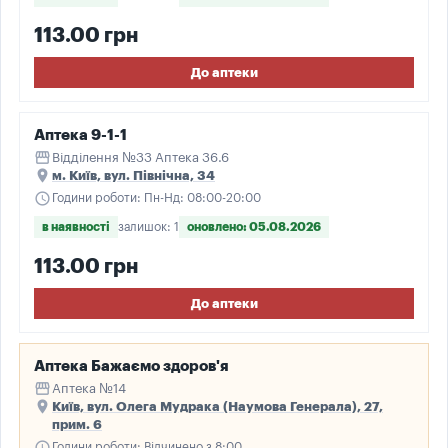
113.00 грн
До аптеки
Аптека 9-1-1
storefront
Відділення №33 Аптека 36.6
place
м. Київ, вул. Північна, 34
schedule
Години роботи: Пн-Нд: 08:00-20:00
в наявності
залишок: 1
оновлено: 05.08.2026
113.00 грн
До аптеки
Аптека Бажаємо здоров'я
storefront
Аптека №14
place
Київ, вул. Олега Мудрака (Наумова Генерала), 27,
прим. 6
schedule
Години роботи: Відчинено з 8:00