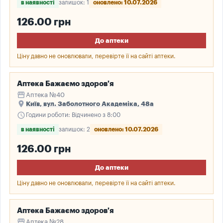
в наявності
залишок: 1
оновлено: 10.07.2026
126.00 грн
До аптеки
Ціну давно не оновлювали, перевірте її на сайті аптеки.
Аптека Бажаємо здоров'я
storefront
Аптека №40
place
Київ, вул. Заболотного Академіка, 48а
schedule
Години роботи: Відчинено з 8:00
в наявності
залишок: 2
оновлено: 10.07.2026
126.00 грн
До аптеки
Ціну давно не оновлювали, перевірте її на сайті аптеки.
Аптека Бажаємо здоров'я
storefront
Аптека №28