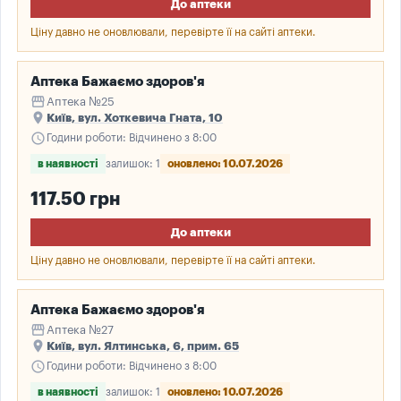
До аптеки
Ціну давно не оновлювали, перевірте її на сайті аптеки.
Аптека Бажаємо здоров'я
storefront
Аптека №25
place
Київ, вул. Хоткевича Гната, 10
schedule
Години роботи: Відчинено з 8:00
в наявності
залишок: 1
оновлено: 10.07.2026
117.50 грн
До аптеки
Ціну давно не оновлювали, перевірте її на сайті аптеки.
Аптека Бажаємо здоров'я
storefront
Аптека №27
place
Київ, вул. Ялтинська, 6, прим. 65
schedule
Години роботи: Відчинено з 8:00
в наявності
залишок: 1
оновлено: 10.07.2026