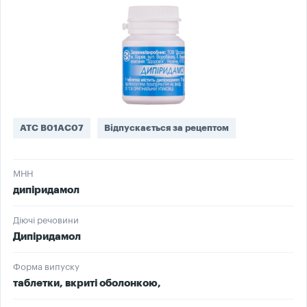
ATC B01AC07
Відпускається за рецептом
МНН
дипіридамол
Діючі речовини
Дипіридамол
Форма випуску
таблетки, вкриті оболонкою,