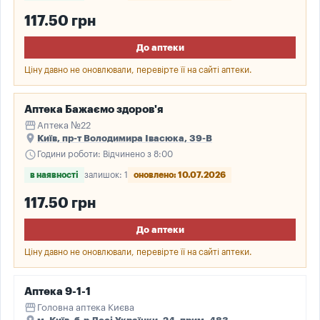
117.50 грн
До аптеки
Ціну давно не оновлювали, перевірте її на сайті аптеки.
Аптека Бажаємо здоров'я
storefront
Аптека №22
place
Київ, пр-т Володимира Івасюка, 39-В
schedule
Години роботи: Відчинено з 8:00
в наявності
залишок: 1
оновлено: 10.07.2026
117.50 грн
До аптеки
Ціну давно не оновлювали, перевірте її на сайті аптеки.
Аптека 9-1-1
storefront
Головна аптека Києва