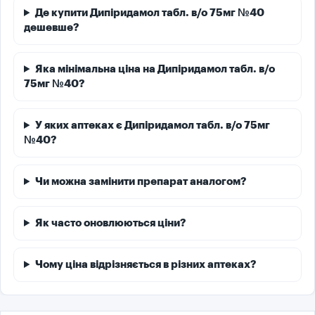
Де купити Дипіридамол табл. в/о 75мг №40
дешевше?
Яка мінімальна ціна на Дипіридамол табл. в/о
75мг №40?
У яких аптеках є Дипіридамол табл. в/о 75мг
№40?
Чи можна замінити препарат аналогом?
Як часто оновлюються ціни?
Чому ціна відрізняється в різних аптеках?