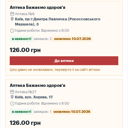
Аптека Бажаємо здоров'я
storefront
Аптека №6
place
Київ, пр-т Дмитра Павличка (Рокоссовського
Маршала), 3
schedule
Години роботи: Відчинено з 8:00
в наявності
залишок: 2
оновлено: 10.07.2026
126.00 грн
До аптеки
Ціну давно не оновлювали, перевірте її на сайті аптеки.
Аптека Бажаємо здоров'я
storefront
Аптека №27
place
Київ, вул. Хорива, 17
schedule
Години роботи: Відчинено з 8:00
в наявності
залишок: 1
оновлено: 10.07.2026
126.00 грн