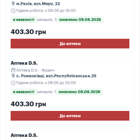
place
м.Рахів, вул.Миру, 22
schedule
Години роботи: з 09:00 до 19:00
в наявності
залишок: 3
оновлено: 08.08.2026
403.30 грн
До аптеки
Аптека D.S.
storefront
Аптека D.S. · Франч
place
с. Романківці, вул.Республіканська,25
schedule
Години роботи: з 08:00 до 20:00
в наявності
залишок: 1
оновлено: 08.08.2026
403.30 грн
До аптеки
Аптека D.S.