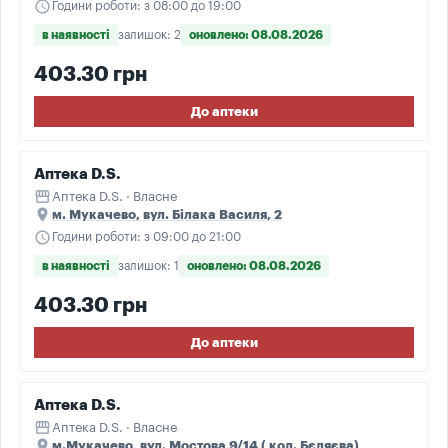
schedule
Години роботи: з 08:00 до 19:00
в наявності
залишок: 2
оновлено: 08.08.2026
403.30 грн
До аптеки
Аптека D.S.
storefront
Аптека D.S. · Власне
place
м. Мукачево, вул. Білака Василя, 2
schedule
Години роботи: з 09:00 до 21:00
в наявності
залишок: 1
оновлено: 08.08.2026
403.30 грн
До аптеки
Аптека D.S.
storefront
Аптека D.S. · Власне
place
м.Мукачево, вул. Мостова 9/14 ( кол. Бєляєва)