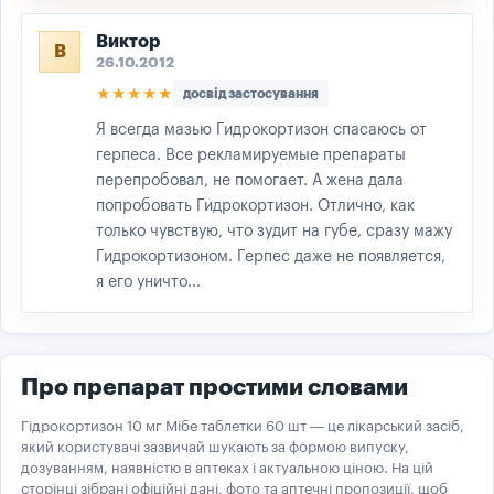
Виктор
В
26.10.2012
★★★★★
досвід застосування
Я всегда мазью Гидрокортизон спасаюсь от
герпеса. Все рекламируемые препараты
перепробовал, не помогает. А жена дала
попробовать Гидрокортизон. Отлично, как
только чувствую, что зудит на губе, сразу мажу
Гидрокортизоном. Герпес даже не появляется,
я его уничто...
Про препарат простими словами
Гідрокортизон 10 мг Мібе таблетки 60 шт — це лікарський засіб,
який користувачі зазвичай шукають за формою випуску,
дозуванням, наявністю в аптеках і актуальною ціною. На цій
сторінці зібрані офіційні дані, фото та аптечні пропозиції, щоб