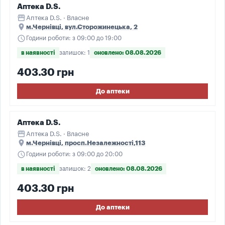
Аптека D.S.
storefront
Аптека D.S. · Власне
place
м.Чернівці, вул.Сторожинецька, 2
schedule
Години роботи: з 09:00 до 19:00
в наявності
залишок: 1
оновлено: 08.08.2026
403.30 грн
До аптеки
Аптека D.S.
storefront
Аптека D.S. · Власне
place
м.Чернівці, просп.Незалежності,113
schedule
Години роботи: з 09:00 до 20:00
в наявності
залишок: 2
оновлено: 08.08.2026
403.30 грн
До аптеки