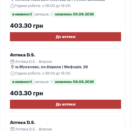
schedule
Години роботи: з 08:00 до 19:00
в наявності
залишок: 1
оновлено: 05.08.2026
403.30 грн
До аптеки
Аптека D.S.
storefront
Аптека D.S. · Власне
place
м.Мукачево, пл.Кирила і Мефодія, 26
schedule
Години роботи: з 08:00 до 19:00
в наявності
залишок: 1
оновлено: 08.08.2026
403.30 грн
До аптеки
Аптека D.S.
storefront
Аптека D.S. · Власне