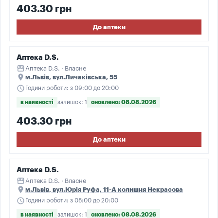
403.30 грн
До аптеки
Аптека D.S.
storefront
Аптека D.S. · Власне
place
м.Львів, вул.Личаківська, 55
schedule
Години роботи: з 09:00 до 20:00
в наявності
залишок: 1
оновлено: 08.08.2026
403.30 грн
До аптеки
Аптека D.S.
storefront
Аптека D.S. · Власне
place
м.Львів, вул.Юрія Руфа, 11-А колишня Некрасова
schedule
Години роботи: з 08:00 до 20:00
в наявності
залишок: 1
оновлено: 08.08.2026