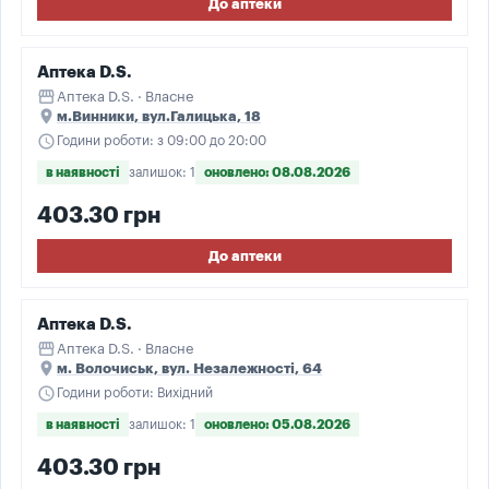
До аптеки
Аптека D.S.
storefront
Аптека D.S. · Власне
place
м.Винники, вул.Галицька, 18
schedule
Години роботи: з 09:00 до 20:00
в наявності
залишок: 1
оновлено: 08.08.2026
403.30 грн
До аптеки
Аптека D.S.
storefront
Аптека D.S. · Власне
place
м. Волочиськ, вул. Незалежності, 64
schedule
Години роботи: Вихідний
в наявності
залишок: 1
оновлено: 05.08.2026
403.30 грн