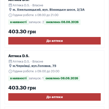
storefront
Аптека D.S. · Власне
place
м. Хмельницький, вул. Вінницьке шосе, 2/2А
schedule
Години роботи: з 08:00 до 21:00
в наявності
залишок: 2
оновлено: 08.08.2026
403.30 грн
До аптеки
Аптека D.S.
storefront
Аптека D.S. · Власне
place
м.Чернівці, вул.Головна, 75
schedule
Години роботи: з 09:00 до 20:00
в наявності
залишок: 1
оновлено: 08.08.2026
403.30 грн
До аптеки