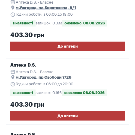
storefront
Аптека D.S. · Власне
place
м.Ужгород, пл.Корятовича, 8/1
schedule
Години роботи: з 08:00 до 19:00
в наявності
залишок: 0.333
оновлено: 08.08.2026
403.30 грн
До аптеки
Аптека D.S.
storefront
Аптека D.S. · Власне
place
м.Ужгород, пр.Свободи 7/26
schedule
Години роботи: з 08:00 до 20:00
в наявності
залишок: 0.166
оновлено: 08.08.2026
403.30 грн
До аптеки
Аптека D.S.