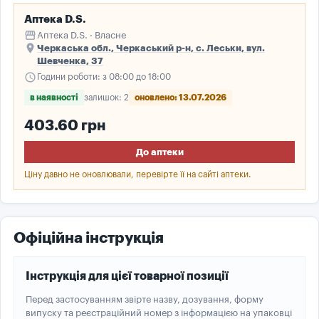
Аптека D.S.
storefront
Аптека D.S. · Власне
place
Черкаська обл., Черкаський р-н, с. Леськи, вул.
Шевченка, 37
schedule
Години роботи: з 08:00 до 18:00
в наявності
залишок: 2
оновлено: 13.07.2026
403.60 грн
До аптеки
Ціну давно не оновлювали, перевірте її на сайті аптеки.
Офіційна інструкція
Інструкція для цієї товарної позиції
Перед застосуванням звірте назву, дозування, форму
випуску та реєстраційний номер з інформацією на упаковці