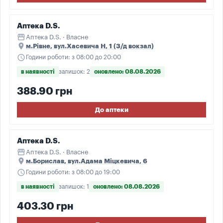
Аптека D.S.
storefront
Аптека D.S. · Власне
place
м.Рівне, вул.Хасевича Н, 1 (З/д вокзал)
schedule
Години роботи: з 08:00 до 20:00
в наявності
залишок: 2
оновлено: 08.08.2026
388.90 грн
До аптеки
Аптека D.S.
storefront
Аптека D.S. · Власне
place
м.Борислав, вул.Адама Міцкевича, 6
schedule
Години роботи: з 08:00 до 19:00
в наявності
залишок: 1
оновлено: 08.08.2026
403.30 грн