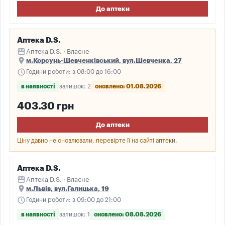
До аптеки
Аптека D.S.
storefront
Аптека D.S. · Власне
place
м.Корсунь-Шевченківський, вул.Шевченка, 27
schedule
Години роботи: з 08:00 до 16:00
в наявності
залишок: 2
оновлено: 01.08.2026
403.30 грн
До аптеки
Ціну давно не оновлювали, перевірте її на сайті аптеки.
Аптека D.S.
storefront
Аптека D.S. · Власне
place
м.Львів, вул.Галицька, 19
schedule
Години роботи: з 09:00 до 21:00
в наявності
залишок: 1
оновлено: 08.08.2026