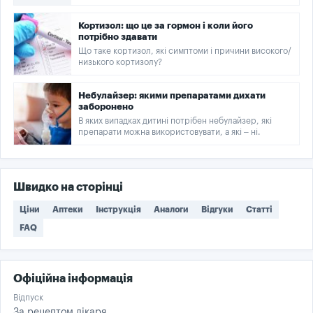
Кортизол: що це за гормон і коли його
потрібно здавати
Що таке кортизол, які симптоми і причини високого/
низького кортизолу?
Небулайзер: якими препаратами дихати
заборонено
В яких випадках дитині потрібен небулайзер, які
препарати можна використовувати, а які – ні.
Швидко на сторінці
Ціни
Аптеки
Інструкція
Аналоги
Відгуки
Статті
FAQ
Офіційна інформація
Відпуск
За рецептом лікаря