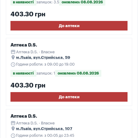
в наявності
залишок: 3.5
оновлено: 08.08.2026
403.30 грн
До аптеки
Аптека D.S.
storefront
Аптека D.S. · Власне
place
м.Львів, вул.Стрийська, 59
schedule
Години роботи: з 09:00 до 19:00
в наявності
залишок: 1
оновлено: 08.08.2026
403.30 грн
До аптеки
Аптека D.S.
storefront
Аптека D.S. · Власне
place
м.Львів, вул.Стрийська, 107
schedule
Години роботи: з 00:05 до 23:45