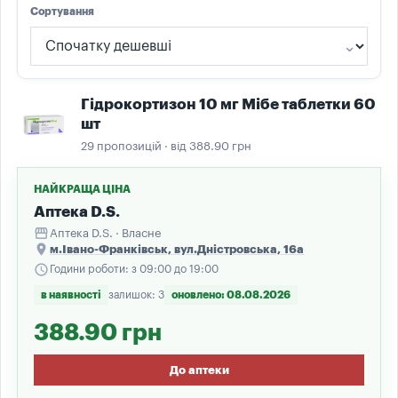
Сортування
Гідрокортизон 10 мг Мібе таблетки 60
шт
29 пропозицій · від 388.90 грн
НАЙКРАЩА ЦІНА
Аптека D.S.
storefront
Аптека D.S. · Власне
place
м.Івано-Франківськ, вул.Дністровська, 16а
schedule
Години роботи: з 09:00 до 19:00
в наявності
залишок: 3
оновлено: 08.08.2026
388.90 грн
До аптеки