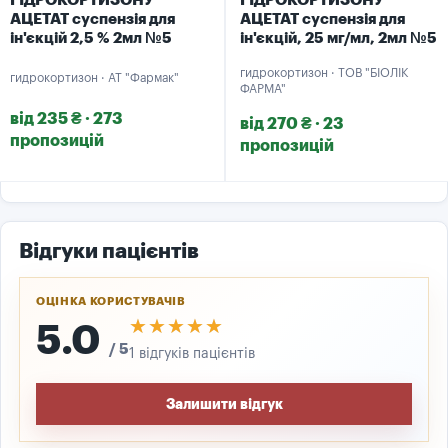
ГІДРОКОРТИЗОНУ
ГІДРОКОРТИЗОНУ
АЦЕТАТ суспензія для
АЦЕТАТ суспензія для
ін'єкцій 2,5 % 2мл №5
ін'єкцій, 25 мг/мл, 2мл №5
гидрокортизон · ТОВ "БІОЛІК
гидрокортизон · АТ "Фармак"
ФАРМА"
від 235 ₴ · 273
від 270 ₴ · 23
пропозицій
пропозицій
Відгуки пацієнтів
ОЦІНКА КОРИСТУВАЧІВ
★★★★★
★★★★★
5.0
/ 5
1 відгуків пацієнтів
Залишити відгук