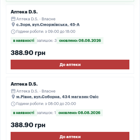
Аптека D.S.
storefront
Аптека D.S. · Власне
place
с.Зоря, вул.Сморжівська, 45-А
schedule
Години роботи: з 09:00 до 18:00
в наявності
залишок: 3
оновлено: 08.08.2026
388.90 грн
До аптеки
Аптека D.S.
storefront
Аптека D.S. · Власне
place
м.Рівне, вул.Соборна, 434 магазин Овіс
schedule
Години роботи: з 08:00 до 20:00
в наявності
залишок: 1
оновлено: 08.08.2026
388.90 грн
До аптеки