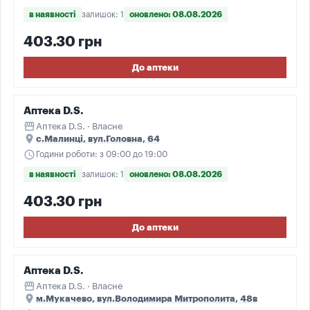
в наявності
залишок: 1
оновлено: 08.08.2026
403.30 грн
До аптеки
Аптека D.S.
storefront
Аптека D.S. · Власне
place
с.Малинці, вул.Головна, 64
schedule
Години роботи: з 09:00 до 19:00
в наявності
залишок: 1
оновлено: 08.08.2026
403.30 грн
До аптеки
Аптека D.S.
storefront
Аптека D.S. · Власне
place
м.Мукачево, вул.Володимира Митрополита, 48в