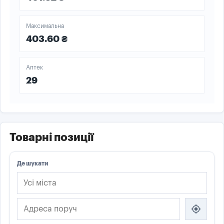
Максимальна
403.60 ₴
Аптек
29
Товарні позиції
Де шукати
my_location