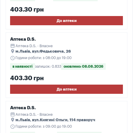
403.30 грн
До аптеки
Аптека D.S.
storefront
Аптека D.S. · Власне
place
м.Львів, вул.Федьковича, 26
schedule
Години роботи: з 08:00 до 19:00
в наявності
залишок: 0.833
оновлено: 08.08.2026
403.30 грн
До аптеки
Аптека D.S.
storefront
Аптека D.S. · Власне
place
м.Львів, вул.Княгині Ольги, 114 праворуч
schedule
Години роботи: з 09:00 до 19:00