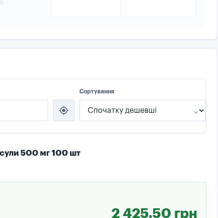
Сортування
my_location
сули 500 мг 100 шт
2 425.50 грн