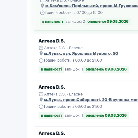
storefront
Аптека D.S. · Власне
place
м.Кам'янець-Подільський, просп.М.Грушевсь
schedule
Години роботи: з 07:00 до 18:00
в наявності
залишок: 2
оновлено: 09.08.2026
Аптека D.S.
storefront
Аптека D.S. · Власне
place
м.Луцьк, вул. Ярослава Мудрого, 50
schedule
Години роботи: з 08:00 до 21:00
в наявності
залишок: 1
оновлено: 09.08.2026
Аптека D.S.
storefront
Аптека D.S. · Власне
place
м.Луцьк, просп.Соборності, 20-В зупинка маг
schedule
Години роботи: з 08:00 до 21:00
в наявності
залишок: 1
оновлено: 09.08.2026
Аптека D.S.