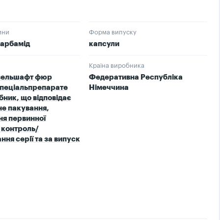
ини
Форма випуску
карбамід
капсули
Країна виробника
зельшафт фюр
Федеративна Республіка
Шпеціальпрепарате
Німеччина
бник, що відповідає
не пакування,
я первинної
 контроль/
ння серії та за випуск