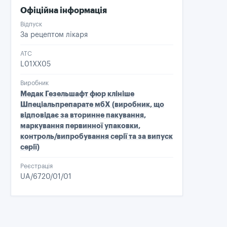
Офіційна інформація
Відпуск
За рецептом лікаря
ATC
L01XX05
Виробник
Медак Гезельшафт фюр клініше
Шпеціальпрепарате мбХ (виробник, що
відповідає за вторинне пакування,
маркування первинної упаковки,
контроль/випробування серії та за випуск
серії)
Реєстрація
UA/6720/01/01