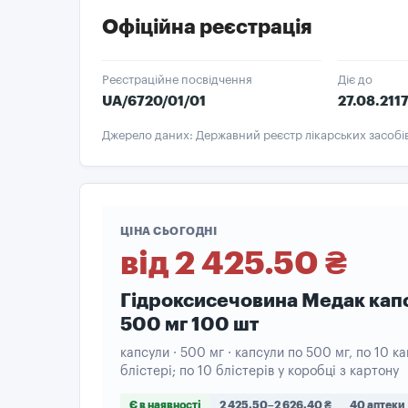
Офіційна реєстрація
Реєстраційне посвідчення
Діє до
UA/6720/01/01
27.08.211
Джерело даних: Державний реєстр лікарських засобі
ЦІНА СЬОГОДНІ
від 2 425.50 ₴
Гідроксисечовина Медак кап
500 мг 100 шт
капсули · 500 мг · капсули по 500 мг, по 10 ка
блістері; по 10 блістерів у коробці з картону
Є в наявності
2 425.50–2 626.40 ₴
40 аптеки