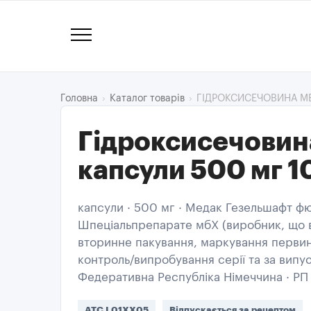
ГІДРОКСИСЕЧОВИНА М
Головна
Каталог товарів
Гідроксисечовин
капсули 500 мг 1
капсули · 500 мг · Медак Гезельшафт фю
Шпеціальпрепарате мбХ (виробник, що в
вторинне пакування, маркування первин
контроль/випробування серії та за випуск
Федеративна Республіка Німеччина · РП
ATC L01XX05
Відпускається за рецептом