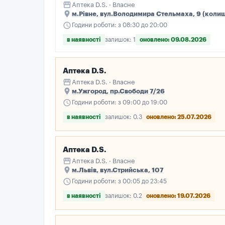
storefront
Аптека D.S. · Власне
place
м.Рівне, вул.Володимира Стельмаха, 9 (коли
schedule
Години роботи: з 08:30 до 20:00
в наявності
залишок: 1
оновлено: 09.08.2026
Аптека D.S.
storefront
Аптека D.S. · Власне
place
м.Ужгород, пр.Свободи 7/26
schedule
Години роботи: з 09:00 до 19:00
в наявності
залишок: 0.3
оновлено: 25.07.2026
Аптека D.S.
storefront
Аптека D.S. · Власне
place
м.Львів, вул.Стрийська, 107
schedule
Години роботи: з 00:05 до 23:45
в наявності
залишок: 0.2
оновлено: 19.07.2026