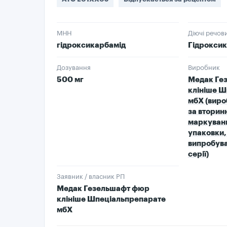
МНН
Діючі речов
гідроксикарбамід
Гідрокси
Дозування
Виробник
500 мг
Медак Ге
клініше 
мбХ (виро
за вторин
маркуванн
упаковки,
випробува
серії)
Заявник / власник РП
Медак Гезельшафт фюр
клініше Шпеціальпрепарате
мбХ