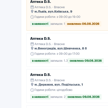
Аптека D.S.
storefront
Аптека D.S. · Власне
place
м.Львів, вул.Київська, 9
schedule
Години роботи: з 09:00 до 19:00
в наявності
залишок: 1
оновлено: 06.08.2026
Аптека D.S.
storefront
Аптека D.S. · Власне
place
м.Виноградів, вул.Шевченка, 8 б
schedule
Години роботи: з 09:00 до 17:00
в наявності
залишок: 1.3
оновлено: 09.08.2026
Аптека D.S.
storefront
Аптека D.S. · Власне
place
м. Деражня, вул. Подільська, 1
schedule
Години роботи: цілодобово
в наявності
залишок: 2
оновлено: 09.08.2026