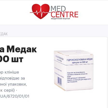
ЕДАК
а Медак
00 шт
р клініше
ідповідає за
ної упаковки,
 серії) ·
 UA/6720/01/01