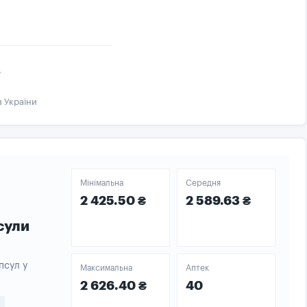
7
в України
Мінімальна
Середня
2 425.50 ₴
2 589.63 ₴
сули
псул у
Максимальна
Аптек
2 626.40 ₴
40