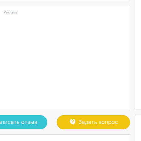
Реклама
contact_support
писать отзыв
Задать вопрос