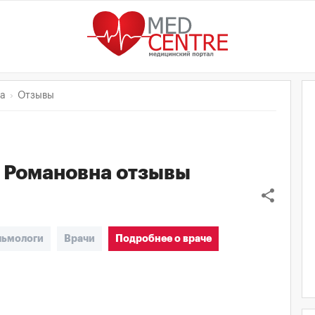
на
Отзывы
 Романовна
отзывы
share
льмологи
Врачи
Подробнее о враче