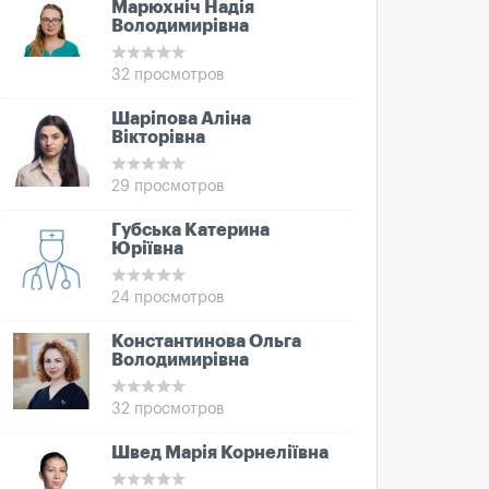
Марюхніч Надія
Володимирівна
32 просмотров
Шаріпова Аліна
Вікторівна
29 просмотров
Губська Катерина
Юріївна
24 просмотров
Константинова Ольга
Володимирівна
32 просмотров
Швед Марія Корнеліївна