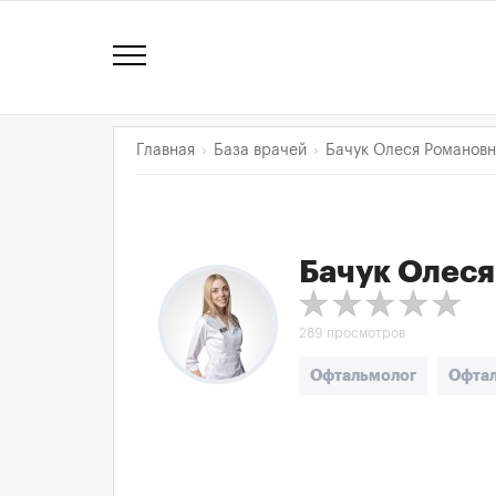
Главная
База врачей
Бачук Олеся Романов
Бачук Олеся
289 просмотров
Офтальмолог
Офта