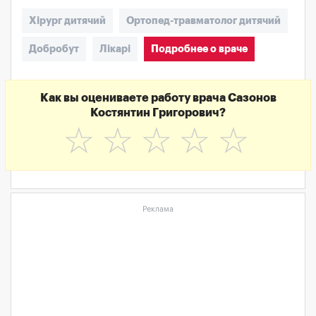
Хірург дитячий
Ортопед-травматолог дитячий
Добробут
Лікарі
Подробнее о враче
Как вы оцениваете работу врача Сазонов
Костянтин Григорович?
☆
☆
☆
☆
☆
Реклама