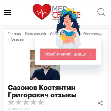
Главная
База врачей
Сазонов Костянтин Григорович
Отзывы
Українською краще →
Сазонов Костянтин
Григорович
отзывы
share
13 просмотров