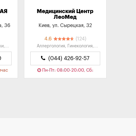
КАЯ
Медицинский Центр
ЛеоМед
а, 36
Киев, ул. Сырецкая, 32
4.6
(124)
ки,
Аллергология, Гинекология,
ники
Диагностика, Лаборатории,
Оториноларингология...
0
(044) 426-92-57
йчас
Пн-Пт: 08:00-20:00, Сб:
09:00-18:00, Вс: 09:00-17:00
Сейчас закрыто