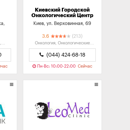
Киевский Городской
Онкологический Центр
ка,
Киев, ул. Верховинная, 69
3.6
(213)
,
Онкология, Онкологические
заболевания, Онкологические
гия,
клиники, Гинекология,
0
(044) 424-68-18
..
Иммунология...
йчас
Пн-Вс: 10:00-22:00
Сейчас
закрыто