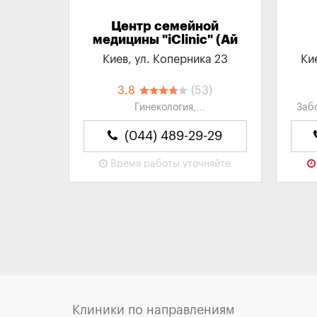
Центр семейной
медицины "iClinic" (Ай
Клиник)
Киев, ул. Коперника 23
Ки
3.8
(53)
Гинекология,
Заб
Оториноларингология, Терапия,
Му
Урология, Невропатология...
(044) 489-29-29
Время работы
уточняйте
09:
Клиники по направлениям