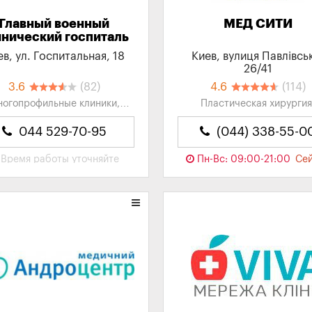
Главный военный
МЕД СИТИ
инический госпиталь
ев, ул. Госпитальная, 18
Киев, вулиця Павлівсь
26/41
3.6
(82)
4.6
(114)
огопрофильные клиники,
Пластическая хирургия
ники, Медицинские Центры
Лазерная хирургия,
дерматология, Косметоло
044 529-70-95
(044) 338-55-0
Лазерная косметология.
Время работы
уточняйте
Пн-Вс: 09:00-21:00
Се
закрыто