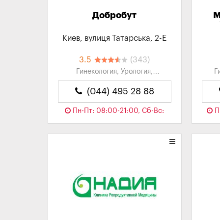
Добробут
М
Киев, вулиця Татарська, 2-Е
3.5
(343)
Гинекология, Урология,
Г
Проктология, УЗД, Кардиология...
Уроло
(044) 495 28 88
Пн-Пт: 08:00-21:00, Сб-Вс:
П
08:00-20:00
Сейчас закрыто