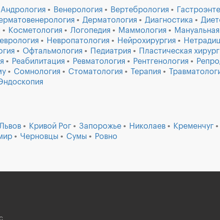
Андрология
Венерология
Вертебрология
Гастроэнт
ерматовенерология
Дерматология
Диагностика
Диет
я
Косметология
Логопедия
Маммология
Мануальная
еврология
Невропатология
Нейрохирургия
Нетрадиц
огия
Офтальмология
Педиатрия
Пластическая хирург
я
Реабилитация
Ревматология
Рентгенология
Репро
му
Сомнология
Стоматология
Терапия
Травматолог
Эндоскопия
Львов
Кривой Рог
Запорожье
Николаев
Кременчуг
мир
Черновцы
Сумы
Ровно
с