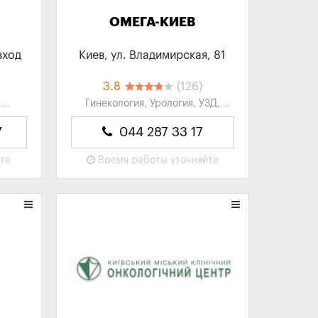
ОМЕГА-КИЕВ
вход
Киев, ул. Владимирская, 81
3.8
(126)
,
Гинекология, Урология, УЗД,
,
Лаборатории, Многопрофильные
...
клиники...
7
044 287 33 17
йте
Время работы
уточняйте