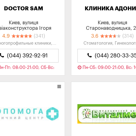
DOCTOR SAM
КЛИНИКА АДОН
Киев, вулиця
Киев, вулиця
вiаконструктора Iгоря
Старонаводницька, 
Сiкорського, 1
4.9
(341)
3.6
(314)
огопрофильные клиники,
Стоматология, Гинеколог
ейная медицина, Терапия,
Урология, Эндокринологи
Оториноларингология,
Хирургия...
(044) 392-92-91
(044) 280-33-3
кушерство/Гинекология...
н-Пт: 08:00-21:00, Сб-Вс:
Пн-Сб: 09:00-21:00, Вс: 
00-18:00
Сейчас закрыто
17:00
Сейчас закрыто