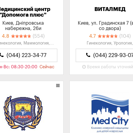
едицинский центр
ВИТАЛМЕД
"Допомога плюс"
Киев, Дніпровська
Киев, ул. Градинская 7 (
набережна, 26и
со двора)
4.8
(554)
4.7
(104)
инекология, Маммология,
Гинекология, Урология
гия, Диагностика, Семейная
Стоматология, Клиники
медицина...
Многопрофильные клиники
(044) 223-34-77
(044) 229-93-0
н-Вс: 08:30-20:00
Сейчас
Время работы
уточня
закрыто