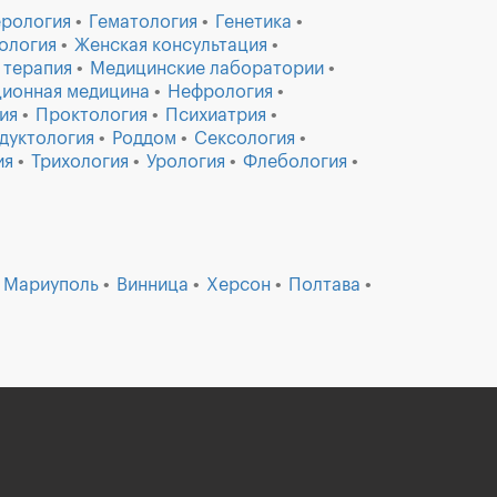
ерология
Гематология
Генетика
ология
Женская консультация
 терапия
Медицинские лаборатории
ионная медицина
Нефрология
ия
Проктология
Психиатрия
дуктология
Роддом
Сексология
ия
Трихология
Урология
Флебология
Мариуполь
Винница
Херсон
Полтава