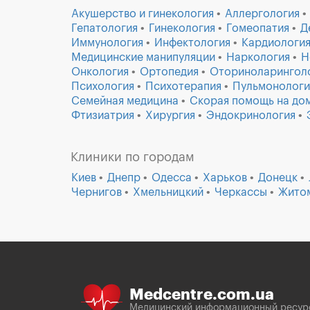
Акушерство и гинекология
Аллергология
Гепатология
Гинекология
Гомеопатия
Д
Иммунология
Инфектология
Кардиологи
Медицинские манипуляции
Наркология
Н
Онкология
Ортопедия
Оториноларингол
Психология
Психотерапия
Пульмонологи
Семейная медицина
Скорая помощь на до
Фтизиатрия
Хирургия
Эндокринология
Клиники по городам
Киев
Днепр
Одесса
Харьков
Донецк
Чернигов
Хмельницкий
Черкассы
Жито
Medcentre.com.ua
Медицинский информационный ресур