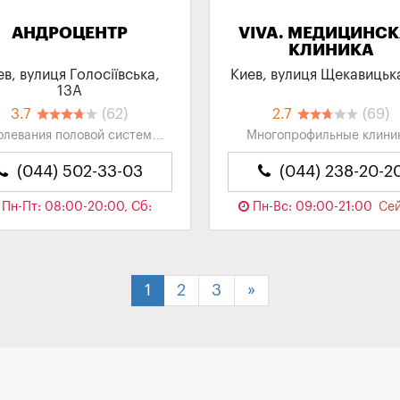
АНДРОЦЕНТР
VIVA. МЕДИЦИНС
КЛИНИКА
ев, вулиця Голосіївська,
Киев, вулиця Щекавицьк
13А
3.7
(62)
2.7
(69)
олевания половой системы,
Многопрофильные клини
жские болезни, Женское
Медицинские Центры, Кли
здоровье, Урология,
(044) 502-33-03
(044) 238-20-2
Гинекология...
Пн-Пт: 08:00-20:00, Сб:
Пн-Вс: 09:00-21:00
Се
00-15:00
Сейчас закрыто
закрыто
1
2
3
»