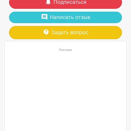
notifications
Подписаться
comment
Написать отзыв
contact_support
Задать вопрос
Реклама