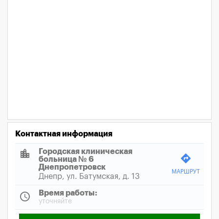
Контактная информация
location_city
Городская клиническая
directions
больница № 6
Днепропетровск
МАРШРУТ
Днепр, ул. Батумская, д. 13
Время работы:
schedule
уточняйте