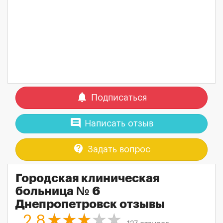
notifications
Подписаться
comment
Написать отзыв
contact_support
Задать вопрос
Городская клиническая
больница № 6
Днепропетровск отзывы
2.8