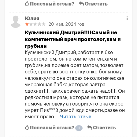
Полезный отзыв?
Ответить
Юлия
20 мая, 2024 год
Кульчинский Дмитрий!!!!Самый не
компетентный врач проктолог,хам и
грубиян
Кульчинский Дмитрий,работает в 6ке
проктологом, он не компетентен,хам и
грубиян,на приеме орет матом,позволяет
себе,орать во всю глотку онко больному
человеку,что она старая онкологияческая
умерающая бабка,которая завтра
сдохнет!!!!таких врачей сажать надо!!!! Он
редкостная мразь, которая не пытается
помочь человеку а говорит,что она скоро
умрет Пиз***й домой жди смерти,разве он
имеет право...
Читать отзыв
Полезный отзыв?
Ответить
11