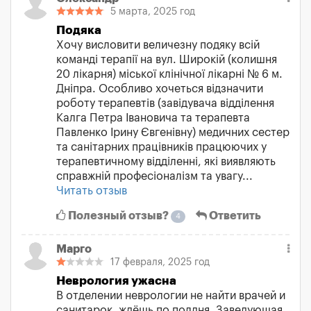
5 марта, 2025 год
Подяка
Хочу висловити величезну подяку всій
команді терапії на вул. Широкій (колишня
20 лікарня) міської клінічної лікарні № 6 м.
Дніпра. Особливо хочеться відзначити
роботу терапевтів (завідувача відділення
Калга Петра Івановича та терапевта
Павленко Ірину Євгенівну) медичних сестер
та санітарних працівників працюючих у
терапевтичному відділенні, які виявляють
справжній професіоналізм та увагу...
Читать отзыв
Полезный отзыв?
Ответить
4
Марго
17 февраля, 2025 год
Неврология ужасна
В отделении неврологии не найти врачей и
санитарок, ждёшь по полдня. Заведующая