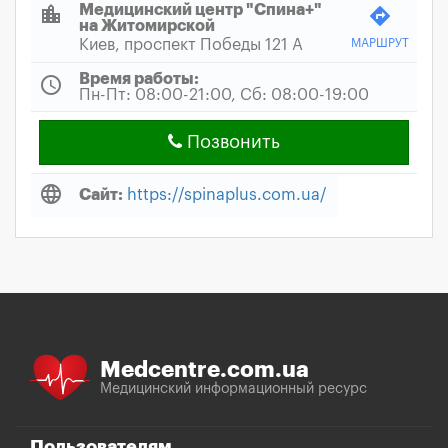
location_city
Медицинский центр "Спина+"
directions
на Житомирской
Киев, проспект Победы 121 А
МАРШРУТ
Время работы:
schedule
Пн-Пт: 08:00-21:00, Сб: 08:00-19:00
Позвонить
language
Сайт:
https://spinaplus.com.ua/
Medcentre.com.ua
Медицинский информационный ресурс
Пользователям