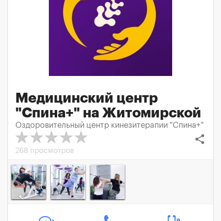
Медицинский центр
"Спина+" на Житомирской
Оздоровительный центр кинезитерапии "Спина+"
share
268 просмотров