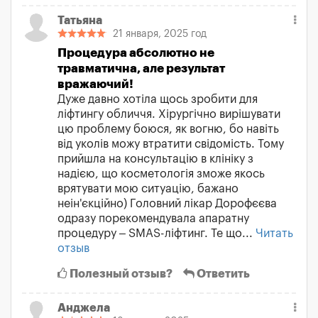
Татьяна
21 января, 2025 год
Процедура абсолютно не
травматична, але результат
вражаючий!
Дуже давно хотіла щось зробити для
ліфтингу обличчя. Хірургічно вирішувати
цю проблему боюся, як вогню, бо навіть
від уколів можу втратити свідомість. Тому
прийшла на консультацію в клініку з
надією, що косметологія зможе якось
врятувати мою ситуацію, бажано
неін'єкційно) Головний лікар Дорофєєва
одразу порекомендувала апаратну
процедуру – SMAS-ліфтинг. Те що...
Читать
отзыв
Полезный отзыв?
Ответить
Анджела