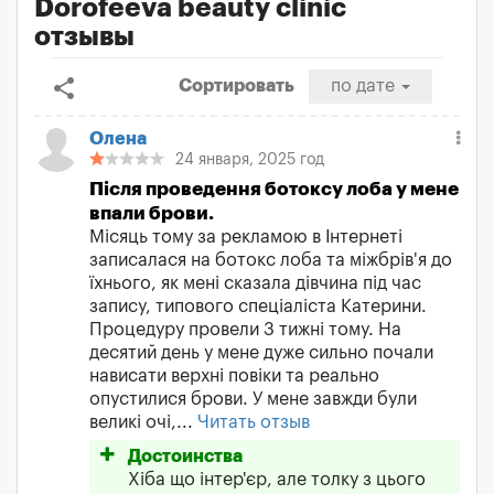
Dorofeeva beauty clinic
отзывы
share
Сортировать
по дате
Олена
24 января, 2025 год
Після проведення ботоксу лоба у мене
впали брови.
Місяць тому за рекламою в Інтернеті
записалася на ботокс лоба та міжбрів'я до
їхнього, як мені сказала дівчина під час
запису, типового спеціаліста Катерини.
Процедуру провели 3 тижні тому. На
десятий день у мене дуже сильно почали
нависати верхні повіки та реально
опустилися брови. У мене завжди були
великі очі,...
Читать отзыв
Достоинства
Хіба що інтер'єр, але толку з цього