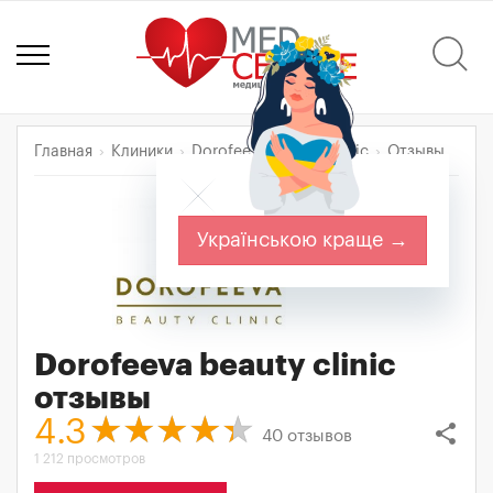
Главная
Клиники
Dorofeeva beauty clinic
Отзывы
Українською краще →
Dorofeeva beauty clinic
отзывы
4.3
share
40
отзывов
1 212 просмотров