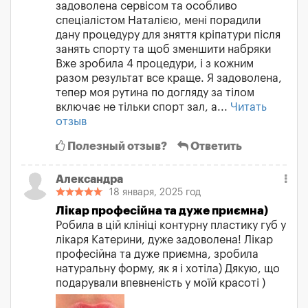
задоволена сервісом та особливо
спеціалістом Наталією, мені порадили
дану процедуру для зняття кріпатури після
занять спорту та щоб зменшити набряки
Вже зробила 4 процедури, і з кожним
разом результат все краще. Я задоволена,
тепер моя рутина по догляду за тілом
включає не тільки спорт зал, а...
Читать
отзыв
Полезный отзыв?
Ответить
Александра
18 января, 2025 год
Лікар професійна та дуже приємна)
Робила в цій клініці контурну пластику губ у
лікаря Катерини, дуже задоволена! Лікар
професійна та дуже приємна, зробила
натуральну форму, як я і хотіла) Дякую, що
подарували впевненість у моїй красоті )