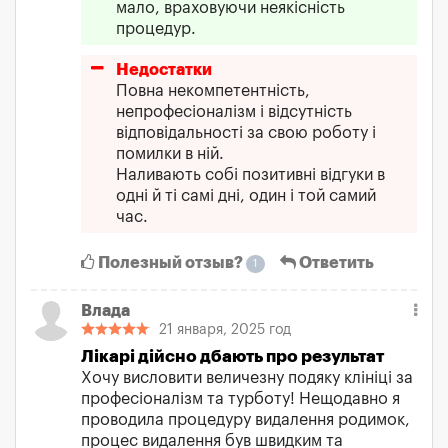
мало, враховуючи неякісність
процедур.
Недостатки
Повна некомпетентність,
непрофесіоналізм і відсутність
відповідальності за свою роботу і
помилки в ній.
Наливають собі позитивні відгуки в
одні й ті самі дні, один і той самий
час.
Полезный отзыв?
Ответить
1
Влада
21 января, 2025 год
Лікарі дійсно дбають про результат
Хочу висловити величезну подяку клініці за
професіоналізм та турботу! Нещодавно я
проводила процедуру видалення родимок,
процес видалення був швидким та