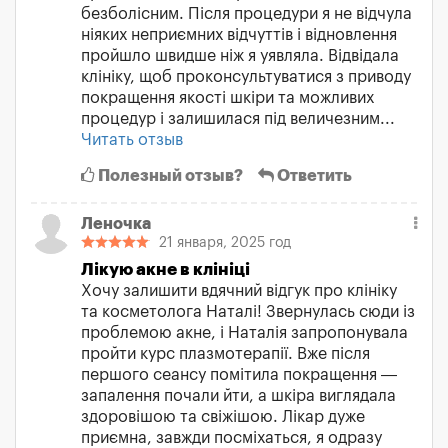
безболісним. Після процедури я не відчула
ніяких неприємних відчуттів і відновлення
пройшло швидше ніж я уявляла. Відвідала
клініку, щоб проконсультуватися з приводу
покращення якості шкіри та можливих
процедур і залишилася під величезним...
Читать отзыв
Полезный отзыв?
Ответить
Леночка
21 января, 2025 год
Лікую акне в клініці
Хочу залишити вдячний відгук про клініку
та косметолога Наталі! Звернулась сюди із
проблемою акне, і Наталія запропонувала
пройти курс плазмотерапії. Вже після
першого сеансу помітила покращення —
запалення почали йти, а шкіра виглядала
здоровішою та свіжішою. Лікар дуже
приємна, завжди посміхаться, я одразу