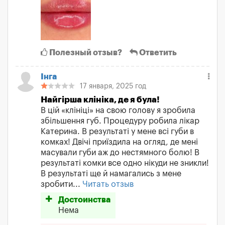
Полезный отзыв?
Ответить
Інга
17 января, 2025 год
Найгірша клініка, де я була!
В цій «клініці» на свою голову я зробила
збільшення губ. Процедуру робила лікар
Катерина. В результаті у мене всі губи в
комках! Двічі приїздила на огляд, де мені
масували губи аж до нестямного болю! В
результаті комки все одно нікуди не зникли!
В результаті ще й намагались з мене
зробити...
Читать отзыв
Достоинства
Нема