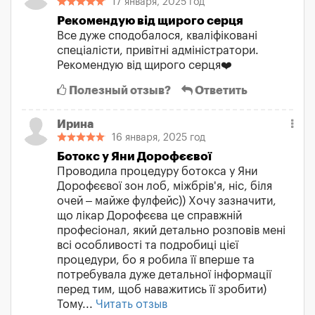
17 января, 2025 год
Рекомендую від щирого серця
Все дуже сподобалося, кваліфіковані
спеціалісти, привітні адміністратори.
Рекомендую від щирого серця❤️
Полезный отзыв?
Ответить
Ирина
16 января, 2025 год
Ботокс у Яни Дорофєєвої
Проводила процедуру ботокса у Яни
Дорофєєвої зон лоб, міжбрів'я, ніс, біля
очей – майже фулфейс)) Хочу зазначити,
що лікар Дорофєєва це справжній
професіонал, який детально розповів мені
всі особливості та подробиці цієї
процедури, бо я робила її вперше та
потребувала дуже детальної інформації
перед тим, щоб наважитись її зробити)
Тому...
Читать отзыв