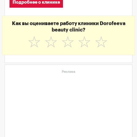
Подробнее о клинике
Как вы оцениваете работу клиники Dorofeeva
beauty clinic?
☆
☆
☆
☆
☆
Реклама