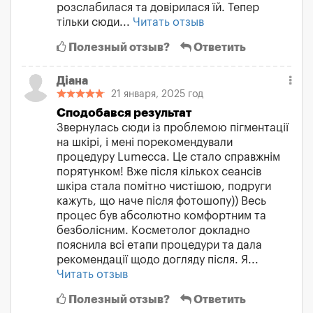
розслабилася та довірилася їй. Тепер
тільки сюди...
Читать отзыв
Полезный отзыв?
Ответить
Діана
21 января, 2025 год
Сподобався результат
Звернулась сюди із проблемою пігментації
на шкірі, і мені порекомендували
процедуру Lumecca. Це стало справжнім
порятунком! Вже після кількох сеансів
шкіра стала помітно чистішою, подруги
кажуть, що наче після фотошопу)) Весь
процес був абсолютно комфортним та
безболісним. Косметолог докладно
пояснила всі етапи процедури та дала
рекомендації щодо догляду після. Я...
Читать отзыв
Полезный отзыв?
Ответить