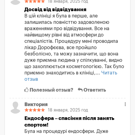
18 января, 2025 год
Досвід від відвідування
В цій клініці я була в перше, але
залишилась повністтю задоволеною
враженнями про відвідування. Все на
найвищому рівні від атмосфери до
спеціалістів. Процедуру мені проводила
лікар Дорофєєва, все пройшло
безболісно, та можу зазначити, що вона
дуже приємна людина у спілкуванні, видно
що захоплюється косметологією. Так було
приємно знаходитись в клініці,...
Читать
отзыв
Полезный отзыв?
Ответить
Виктория
18 января, 2025 год
Ендосфера – спасіння після занять
спортом!
Була на процедурі ендосфери. Дуже