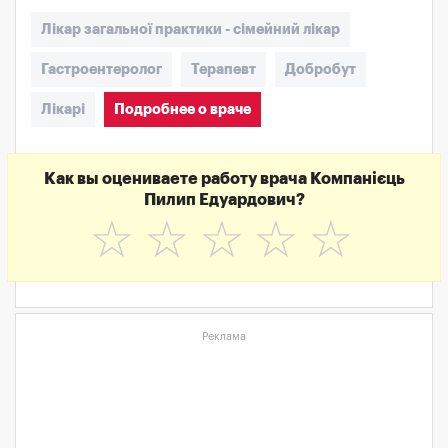
Лікар загальної практики - сімейний лікар
Гастроентеролог
Терапевт
Добробут
Лікарі
Подробнее о враче
Как вы оцениваете работу врача Компанієць
Пилип Едуардович?
☆
☆
☆
☆
☆
Реклама