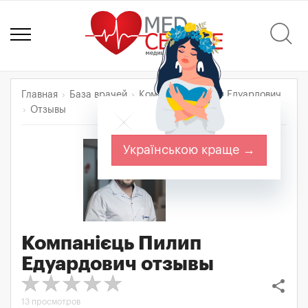
Главная
База врачей
Компанієць Пилип Едуардович
Отзывы
Українською краще →
Компанієць Пилип
Едуардович
отзывы
share
13 просмотров