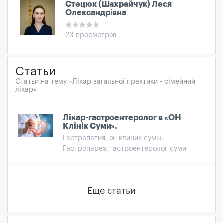
Стецюк (Шахрайчук) Леся
Олександрівна
23 просмотров
Статьи
Статьи на тему «Лікар загальної практики - сімейний
лікар»
Лікар-гастроентеролог в «ОН
Клінік Суми».
Гастропатия, он клиник сумы,
Гастропарез, гастроентеролог суми
Еще статьи