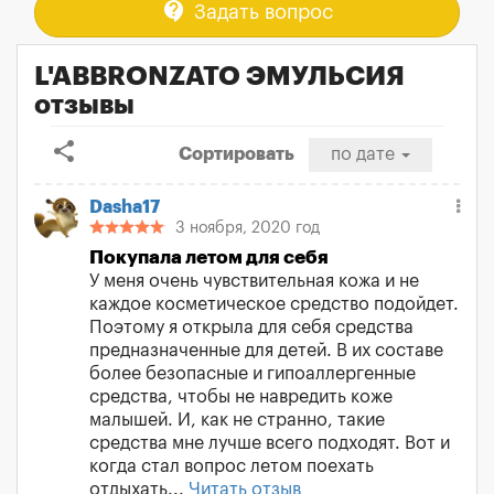
contact_support
Задать вопрос
L'ABBRONZATO ЭМУЛЬСИЯ
отзывы
share
Сортировать
по дате
Dasha17
3 ноября, 2020 год
Покупала летом для себя
У меня очень чувствительная кожа и не
каждое косметическое средство подойдет.
Поэтому я открыла для себя средства
предназначенные для детей. В их составе
более безопасные и гипоаллергенные
средства, чтобы не навредить коже
малышей. И, как не странно, такие
средства мне лучше всего подходят. Вот и
когда стал вопрос летом поехать
отдыхать...
Читать отзыв