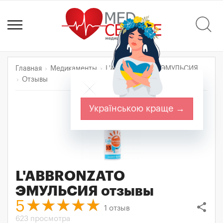
Главная
Медикаменты
L'ABBRONZATO ЭМУЛЬСИЯ
Отзывы
Українською краще →
L'ABBRONZATO
ЭМУЛЬСИЯ
отзывы
5
share
1
отзыв
623 просмотра