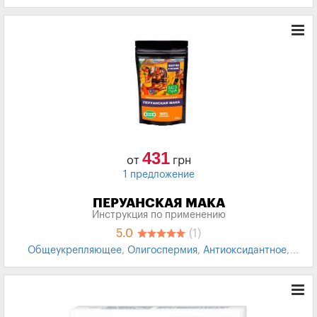
дыхательных путей
,
Метеоризмы
,
Запор
,
Менструальный
цикл
431
от
грн
1 предложение
ПЕРУАНСКАЯ МАКА
Инструкция по применению
5.0
(1)
Общеукрепляющее
,
Олигоспермия
,
Антиоксидантное
,
Нарушение эрекции
,
Либидо
,
Повышение потенции