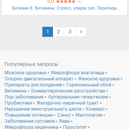
5.0
(1)
Витамин В
,
Витамины
,
Стресс
,
упадок сил
,
Перепады
настроения
,
Снижение памяти
,
снижение концентрации
внимания
,
Отсутствие аппетита
,
Бессонница
,
Образование
синяков
,
БАД
,
Thorne
,
Торн
1
2
3
»
Популярные запросы
Мужское здоровье
Микрофлора влагалища
Опорно-двигательный аппарат
Женское здоровье
Препараты для похудения
Гормональный сбой
Витамины
Климактерические расстройства
Лор-заболевания
Артериальная гипертензия
Пробиотики
Желудочно-кишечный тракт
Нарушение менструального цикла
Климакс
Повышение потенции
Синус
Мастопатия
Заболевания суставов
Язвы
Микрофлора кишечника
Простатит