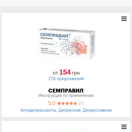
154
от
грн
276 предложений
СЕМПРАВИЛ
Инструкция по применению
5.0
(1)
Антидепрессанты
,
Депрессия
,
Депрессивное
расстройство
,
ОКР
,
Обсессивно-компульсивное
расстройство
,
Паническое расстройство
,
Социальные
фобии
,
Тревожные расстройства
,
ПТСР
,
Посттравматическое стрессовое расстройство