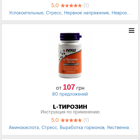
5.0
(1)
Успокоительные
,
Стресс
,
Нервное напряжение
,
Неврозы
,
Бессонница
107
от
грн
80 предложений
L-ТИРОЗИН
Инструкция по применению
5.0
(1)
Аминокислота
,
Стресс
,
Выработка гормонов
,
Умственная
деятельность
,
БАД