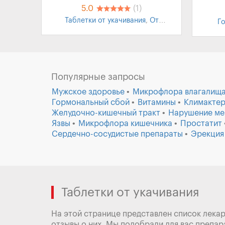
5.0
(1)
Таблетки от укачивания
,
От
Г
укачивания для детей
,
Морская
бо
болезнь
трав
О
Популярные запросы
Мужское здоровье
Микрофлора влагалищ
Гормональный сбой
Витамины
Климактер
Желудочно-кишечный тракт
Нарушение ме
Язвы
Микрофлора кишечника
Простатит
Сердечно-сосудистые препараты
Эрекция
Таблетки от укачивания
На этой странице представлен список лекар
отзывы о них. Мы подобрали для вас препара