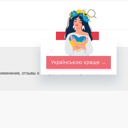
Найти
Українською краще →
именения, отзывы о лекарствах, особые указания,