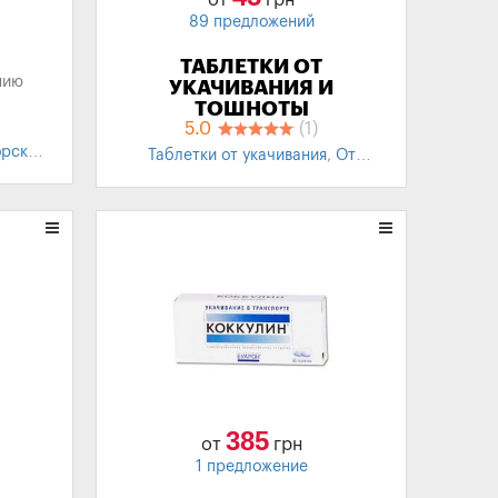
от
грн
89 предложений
ТАБЛЕТКИ ОТ
нию
УКАЧИВАНИЯ И
ТОШНОТЫ
Инструкция по применению
5.0
(1)
рская
Таблетки от укачивания
,
От
укачивания для детей
,
Морская
болезнь
,
Противорвотные
385
от
грн
1 предложение