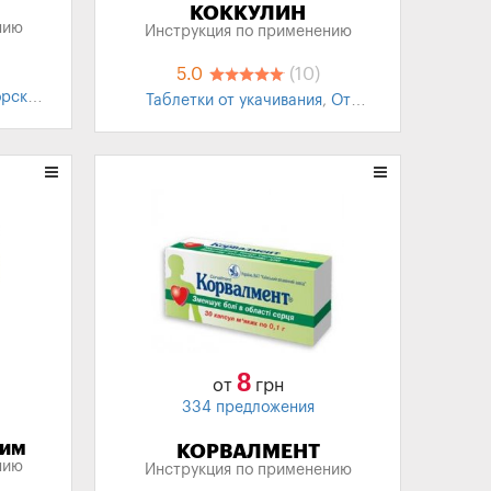
КОККУЛИН
нию
Инструкция по применению
5.0
(10)
рская
Таблетки от укачивания
,
От
 детей
,
укачивания для детей
8
от
грн
334 предложения
рим
КОРВАЛМЕНТ
нию
Инструкция по применению