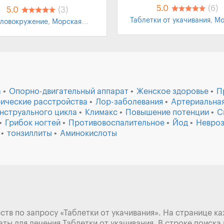
5.0
(6)
5.0
(3)
Таблетки от укачивания
,
Мо
оловокружение
,
Морская
болезнь
,
От укачивания для
лезнь
,
Черепно-мозговые
мы
,
Таблетки от укачивания
,
т укачивания для детей
а
Опорно-двигательный аппарат
Женское здоровье
П
ические расстройства
Лор-заболевания
Артериальная
нструального цикла
Климакс
Повышение потенции
С
Грибок ногтей
Противовоспалительное
Йод
Невро
тонзиллиты
Аминокислоты
ств по запросу «Таблетки от укачивания». На странице к
ты для лечения Таблетки от укачивания. В строке поиска