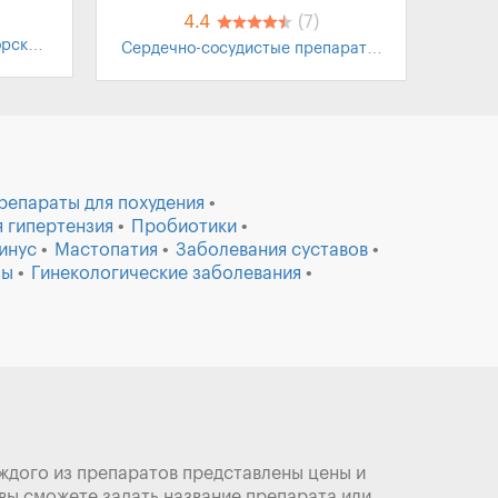
4.4
(7)
рская
Сердечно-сосудистые препараты
,
 детей
Неврозы
,
Нервная система
,
Лекарства
,
Таблетки от
укачивания
,
Истерия
репараты для похудения
 гипертензия
Пробиотики
инус
Мастопатия
Заболевания суставов
зы
Гинекологические заболевания
аждого из препаратов представлены цены и
 вы сможете задать название препарата или