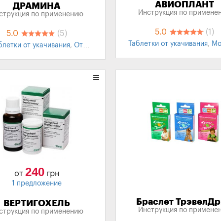
АВИОПЛАНТ
ДРАМИНА
Инструкция по примене
струкция по применению
5.0
(1)
5.0
(5)
Таблетки от укачивания
,
Мо
блетки от укачивания
,
От
болезнь
,
От укачивания для
укачивания для детей
Противорвотные
240
от
грн
1 предложение
Браслет ТрэвелД
ВЕРТИГОХЕЛЬ
Инструкция по примене
струкция по применению