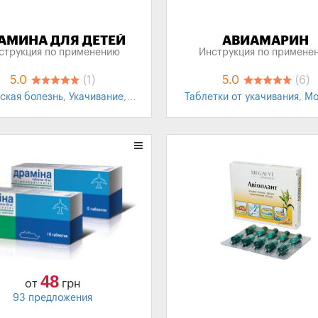
АМИНА ДЛЯ ДЕТЕЙ
АВИАМАРИН
струкция по применению
Инструкция по примене
5.0
(1)
5.0
(6)
ская болезнь
,
Укачивание
,
Таблетки от укачивания
,
Мо
тки от укачивания
,
Тошнота
,
болезнь
Рвота
,
Противорвотное
48
от
грн
93 предложения