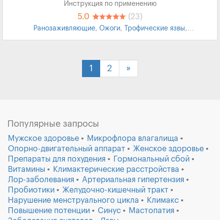
Инструкция по применению
5.0
(23)
Ранозаживляющие
,
Ожоги
,
Трофические язвы
,
Обморожения кожи
,
Инфекции кожи
1
2
»
Популярные запросы
Мужское здоровье
Микрофлора влагалища
Опорно-двигательный аппарат
Женское здоровье
Препараты для похудения
Гормональный сбой
Витамины
Климактерические расстройства
Лор-заболевания
Артериальная гипертензия
Пробиотики
Желудочно-кишечный тракт
Нарушение менструального цикла
Климакс
Повышение потенции
Синус
Мастопатия