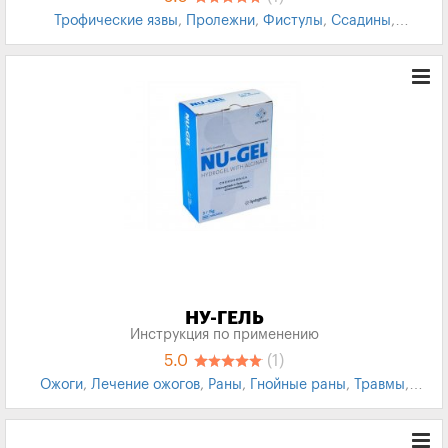
Трофические язвы
,
Пролежни
,
Фистулы
,
Ссадины
,
Трещины кожи
,
Ожоги
,
Вульвовагинит
,
Эрозия
НУ-ГЕЛЬ
Инструкция по применению
5.0
(1)
Ожоги
,
Лечение ожогов
,
Раны
,
Гнойные раны
,
Травмы
,
Трофические язвы