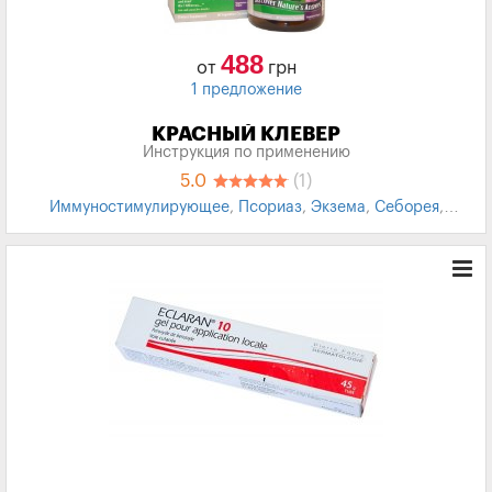
488
от
грн
1 предложение
КРАСНЫЙ КЛЕВЕР
Инструкция по применению
5.0
(1)
Иммуностимулирующее
,
Псориаз
,
Экзема
,
Себорея
,
Фурункулез
,
Заживление ран
,
ОРВИ
,
Инфекции верхних
дыхательных путей
,
Бронхиальная астма
,
Полиартрит
,
Анемия
,
Ожоги
,
Трофические язвы
,
Климакс
,
Предменструальный синдром
,
БАД