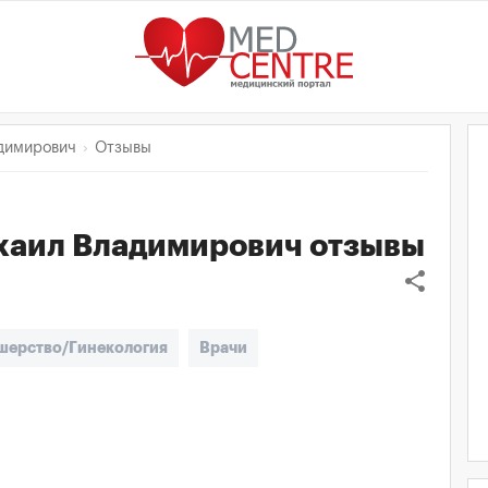
димирович
Отзывы
хаил Владимирович
отзывы
share
шерство/Гинекология
Врачи