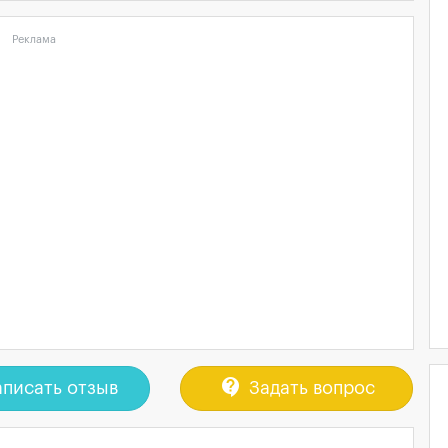
Реклама
contact_support
писать отзыв
Задать вопрос