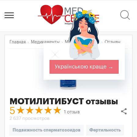
Главная
Медикаменты
МОТИЛИТИБУСТ
Отзывы
Українською краще →
МОТИЛИТИБУСТ
отзывы
5
share
1
отзыв
2 637 просмотров
Подвижность сперматозоидов
Фертильность