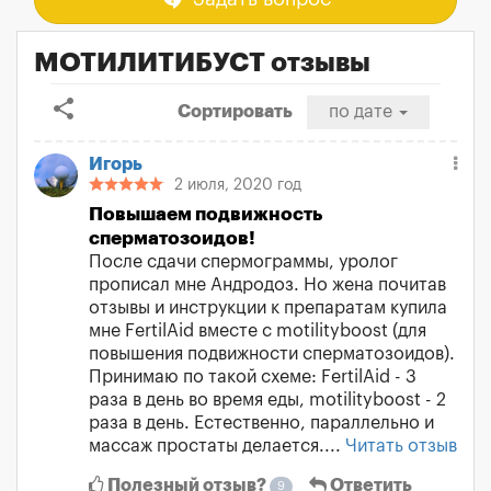
МОТИЛИТИБУСТ отзывы
share
Сортировать
по дате
Игорь
2 июля, 2020 год
Повышаем подвижность
сперматозоидов!
После сдачи спермограммы, уролог
прописал мне Андродоз. Но жена почитав
отзывы и инструкции к препаратам купила
мне FertilAid вместе с motilityboost (для
повышения подвижности сперматозоидов).
Принимаю по такой схеме: FertilAid - 3
раза в день во время еды, motilityboost - 2
раза в день. Естественно, параллельно и
массаж простаты делается....
Читать отзыв
Полезный отзыв?
Ответить
9