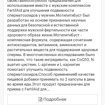
свойстваMotilityBoost предназначен для
использования вместе с мужским комплексом
FertilAid для улучшения подвижности
сперматозоидов у мужчин.МотилитиБуст был
разработан на основе признанных научных
данных для безопасной и естественной
поддержки мужской фертильности как части
здорового образа жизни.МотилитиБуст -
комплексная формула, содержащая сочетание
антиоксидантов, витаминов, аминокислот и
растительных веществ для поддержания здоровья
спермы. В многочисленных исследованиях было
показано, что такие ингредиенты, как CoQ10, N-
ацетил-цистеин, L-аргинин и L-карнитин
помогают улучшить подвижность
сперматозоидов.Способ примененияВ качестве
пищевой добавки принимать по 2 капсулы в день
во время еды.Этот продукт предназначен для
приема с FertilAid для...
Подробнее