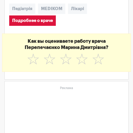
Педіатрія
MEDIKOM
Лікарі
Подробнее о враче
Как вы оцениваете работу врача
Перепечаєнко Марина Дмитрівна?
☆
☆
☆
☆
☆
Реклама