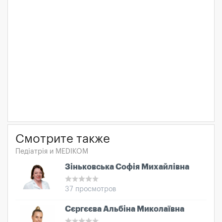
Смотрите также
Педіатрія и MEDIKOM
Зіньковська Софія Михайлівна
37 просмотров
Сєргєєва Альбіна Миколаївна