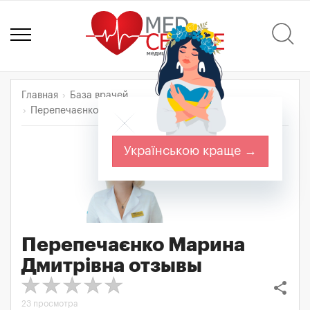
Главная
База врачей
Перепечаєнко Марина Дмитрівна
Отзывы
Українською краще →
Перепечаєнко Марина
Дмитрівна
отзывы
share
23 просмотра