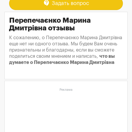
contact_support
Задать вопрос
Перепечаєнко Марина
Дмитрівна отзывы
К сожалению, о Перепечаєнко Марина Дмитрівна
еще нет ни одного отзыва. Мы будем Вам очень
признательны и благодарны, если вы сможете
поделиться своим мнением и написать,
что вы
думаете о Перепечаєнко Марина Дмитрівна
Реклама