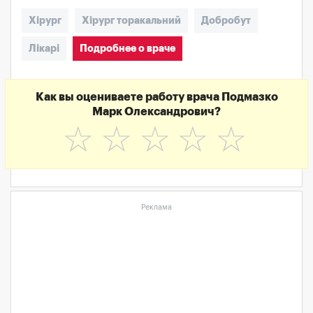
Хірург
Хірург торакальний
Добробут
Лікарі
Подробнее о враче
Как вы оцениваете работу врача Подмазко
Марк Олександрович?
☆
☆
☆
☆
☆
Реклама