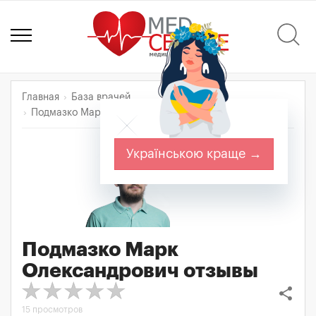
Главная
База врачей
Подмазко Марк Олександрович
Отзывы
Українською краще →
Подмазко Марк
Олександрович
отзывы
share
15 просмотров