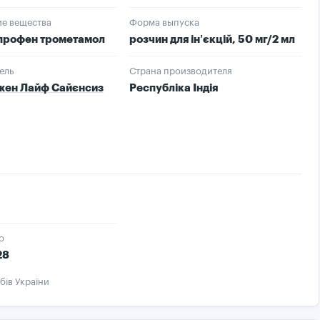
е вещества
Форма выпуска
профен трометамол
розчин для ін’єкцій, 50 мг/2 мл
ель
Страна производителя
жен Лайф Сайєнсиз
Республіка Індія
о
28
бів України