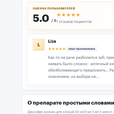
ОЦЕНКА ПОЛЬЗОВАТЕЛЕЙ
★★★★★
★★★★★
5.0
/ 5
1 отзывов пациентов
Liza
L
★★★★★
опыт применения
Как-то на даче разболелся зуб, пр
назвать было сложно - аптечный ки
обезболивающего предложить... Ра
опасением, но выбора не...
О препарате простыми словам
Дексофен розчин для ін'єкцій 50 мг/2 мл 2 мл 5 ампу