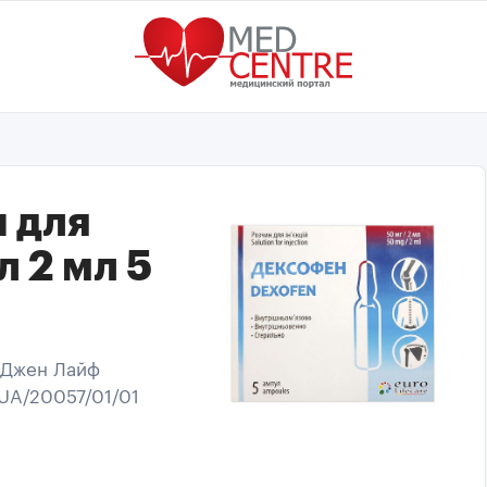
 для
л 2 мл 5
л-Джен Лайф
П UA/20057/01/01