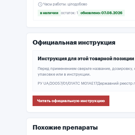
schedule
Часы работы: цілодобово
в наличии
остаток: 1
обновлено: 07.08.2026
Официальная инструкция
Инструкция для этой товарной позиции
Перед применением сверьте название, дозировку,
упаковке или в инструкции.
РУ UA/20057/01/01
ATC M01AE17
Державний реєстр л
Читать официальную инструкцию
Похожие препараты