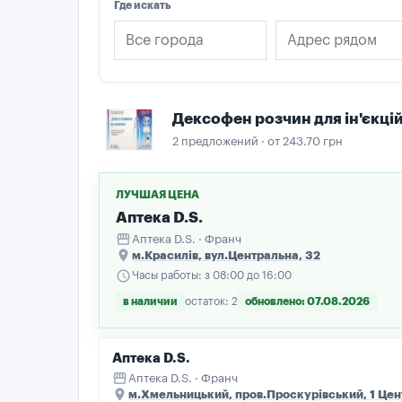
Где искать
Дексофен розчин для ін'єкцій
2 предложений · от 243.70 грн
ЛУЧШАЯ ЦЕНА
Аптека D.S.
storefront
Аптека D.S. · Франч
place
м.Красилів, вул.Центральна, 32
schedule
Часы работы: з 08:00 до 16:00
в наличии
остаток: 2
обновлено: 07.08.2026
Аптека D.S.
storefront
Аптека D.S. · Франч
place
м.Хмельницький, пров.Проскурівський, 1 Цен