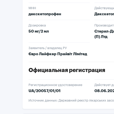
МНН
Действующи
декскетопрофен
Декскето
Дозировка
Производит
50 мг/2 мл
Стерил-Д
(П) Лтд
Заявитель / владелец РУ
Євро Лайфкер Прайвіт Лімітед
Официальная регистрация
Регистрационное удостоверение
Действует д
UA/20057/01/01
08.06.20
Источник данных: Державний реєстр лікарських засо