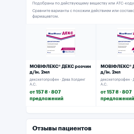
Подобраны по действующему веществу или ATC-коду
Сравните варианты с похожим действием или составо
фармацевтом.
МОВІФЛЕКС® ДЕКС розчин
МОВІФЛЕКС® 
д/ін. 2мл
д/ін. 2мл
декскетопрофен · Дева Холдинг
декскетопрофен · 
А.С.
А.С.
от 157 ₴ · 807
от 157 ₴ · 807
предложений
предложени
Отзывы пациентов