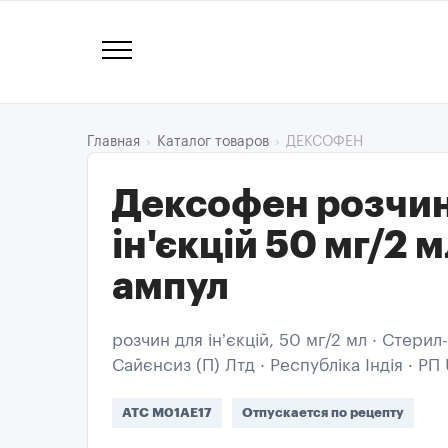
ДЕКСОФЕН
Главная
Каталог товаров
Дексофен розчин
ін'єкцій 50 мг/2 м
ампул
розчин для ін’єкцій, 50 мг/2 мл · Стери
Сайєнсиз (П) Лтд · Республіка Індія · Р
ATC M01AE17
Отпускается по рецепту