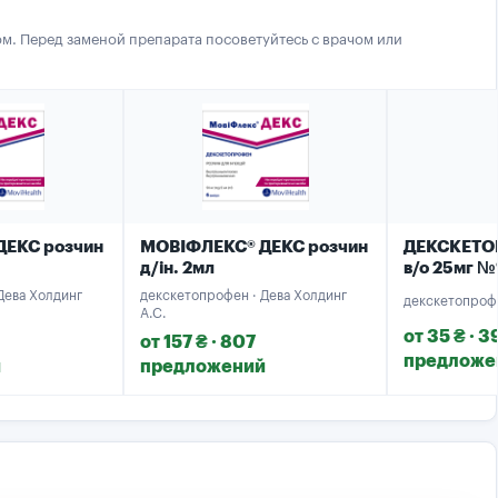
м. Перед заменой препарата посоветуйтесь с врачом или
ДЕКС розчин
МОВІФЛЕКС® ДЕКС розчин
ДЕКСКЕТО
д/ін. 2мл
в/о 25мг №
Дева Холдинг
декскетопрофен · Дева Холдинг
декскетопрофе
А.С.
от 35 ₴ · 3
от 157 ₴ · 807
предложе
й
предложений