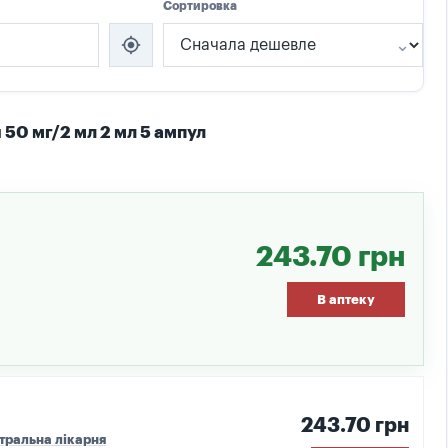
Сортировка
my_location
 50 мг/2 мл 2 мл 5 ампул
243.70 грн
В аптеку
243.70 грн
тральна лікарня