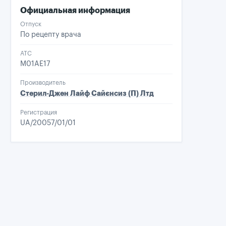
Официальная информация
Отпуск
По рецепту врача
ATC
M01AE17
Производитель
Стерил-Джен Лайф Сайєнсиз (П) Лтд
Регистрация
UA/20057/01/01