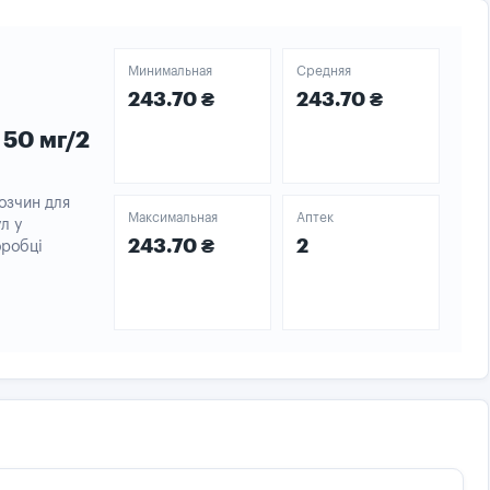
Минимальная
Средняя
243.70 ₴
243.70 ₴
 50 мг/2
розчин для
Максимальная
Аптек
ул у
243.70 ₴
2
оробці