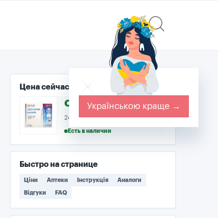
Цена сейчас
от 243.70 ₴
Українською краще →
243.70–243.70 ₴ · 2 аптек
Есть в наличии
Быстро на странице
Ціни
Аптеки
Інструкція
Аналоги
Відгуки
FAQ