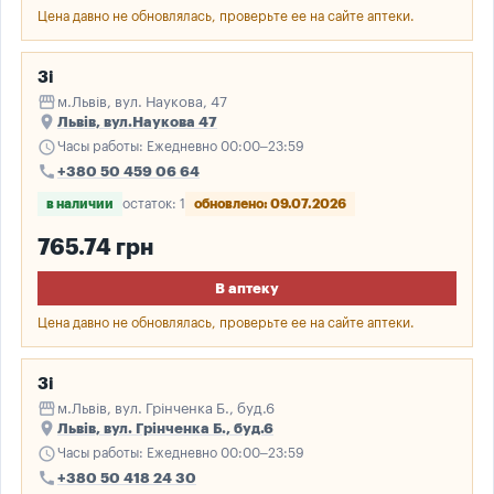
Цена давно не обновлялась, проверьте ее на сайте аптеки.
3і
storefront
м.Львів, вул. Наукова, 47
place
Львів, вул.Наукова 47
schedule
Часы работы: Ежедневно 00:00–23:59
call
+380 50 459 06 64
в наличии
остаток: 1
обновлено: 09.07.2026
765.74 грн
В аптеку
Цена давно не обновлялась, проверьте ее на сайте аптеки.
3і
storefront
м.Львів, вул. Грінченка Б., буд.6
place
Львів, вул. Грінченка Б., буд.6
schedule
Часы работы: Ежедневно 00:00–23:59
call
+380 50 418 24 30