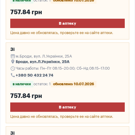
в наличии
остаток: 1
обновлено: 10.07.2026
757.84 грн
В аптеку
Цена давно не обновлялась, проверьте ее на сайте аптеки.
3і
storefront
м.Броди, вул. Л.Українки, 25А
place
Броди, вул.Л.Українки, 25А
schedule
Часы работы: Пн–Пт 08:15–20:00; Сб–Нд 08:15–17:00
call
+380 50 432 24 74
в наличии
остаток: 1
обновлено: 10.07.2026
757.84 грн
В аптеку
Цена давно не обновлялась, проверьте ее на сайте аптеки.
3і