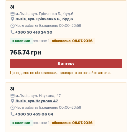
3і
storefront
м.Львів, вул. Грінченка Б., буд.6
place
Львів, вул. Грінченка Б., буд.6
schedule
Часы работы: Ежедневно 00:00–23:59
call
+380 50 418 24 30
в наличии
остаток: 1
обновлено: 09.07.2026
765.74 грн
В аптеку
Цена давно не обновлялась, проверьте ее на сайте аптеки.
3і
storefront
м.Львів, вул. Наукова, 47
place
Львів, вул.Наукова 47
schedule
Часы работы: Ежедневно 00:00–23:59
call
+380 50 459 06 64
в наличии
остаток: 1
обновлено: 09.07.2026