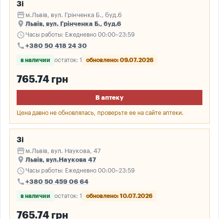
3і
storefront
м.Львів, вул. Грінченка Б., буд.6
place
Львів, вул. Грінченка Б., буд.6
schedule
Часы работы: Ежедневно 00:00–23:59
call
+380 50 418 24 30
в наличии
остаток: 1
обновлено: 09.07.2026
765.74 грн
В аптеку
Цена давно не обновлялась, проверьте ее на сайте аптеки.
3і
storefront
м.Львів, вул. Наукова, 47
place
Львів, вул.Наукова 47
schedule
Часы работы: Ежедневно 00:00–23:59
call
+380 50 459 06 64
в наличии
остаток: 1
обновлено: 10.07.2026
765.74 грн