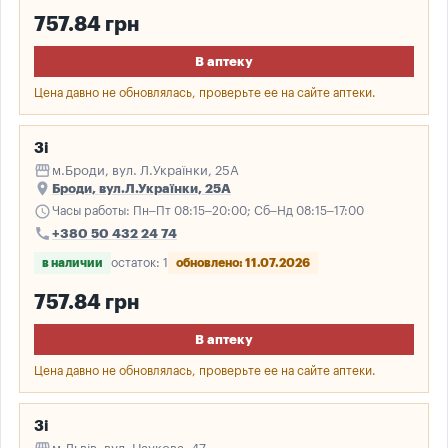
757.84 грн
В аптеку
Цена давно не обновлялась, проверьте ее на сайте аптеки.
3і
storefront
м.Броди, вул. Л.Українки, 25А
place
Броди, вул.Л.Українки, 25А
schedule
Часы работы: Пн–Пт 08:15–20:00; Сб–Нд 08:15–17:00
call
+380 50 432 24 74
в наличии
остаток: 1
обновлено: 11.07.2026
757.84 грн
В аптеку
Цена давно не обновлялась, проверьте ее на сайте аптеки.
3і