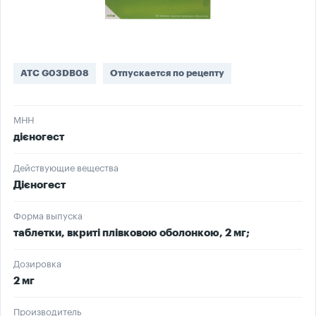
ATC G03DB08
Отпускается по рецепту
МНН
дієногест
Действующие вещества
Дієногест
Форма выпуска
таблетки, вкриті плівковою оболонкою, 2 мг;
Дозировка
2 мг
Производитель