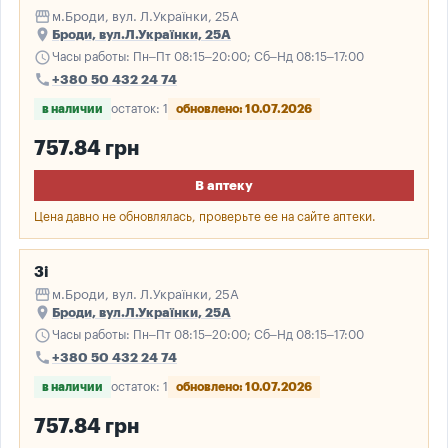
storefront
м.Броди, вул. Л.Українки, 25А
place
Броди, вул.Л.Українки, 25А
schedule
Часы работы: Пн–Пт 08:15–20:00; Сб–Нд 08:15–17:00
call
+380 50 432 24 74
в наличии
остаток: 1
обновлено: 10.07.2026
757.84 грн
В аптеку
Цена давно не обновлялась, проверьте ее на сайте аптеки.
3і
storefront
м.Броди, вул. Л.Українки, 25А
place
Броди, вул.Л.Українки, 25А
schedule
Часы работы: Пн–Пт 08:15–20:00; Сб–Нд 08:15–17:00
call
+380 50 432 24 74
в наличии
остаток: 1
обновлено: 10.07.2026
757.84 грн