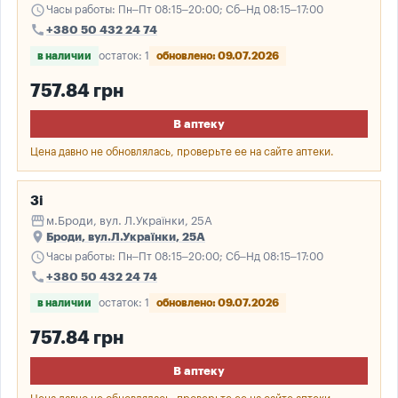
schedule
Часы работы: Пн–Пт 08:15–20:00; Сб–Нд 08:15–17:00
call
+380 50 432 24 74
в наличии
остаток: 1
обновлено: 09.07.2026
757.84 грн
В аптеку
Цена давно не обновлялась, проверьте ее на сайте аптеки.
3і
storefront
м.Броди, вул. Л.Українки, 25А
place
Броди, вул.Л.Українки, 25А
schedule
Часы работы: Пн–Пт 08:15–20:00; Сб–Нд 08:15–17:00
call
+380 50 432 24 74
в наличии
остаток: 1
обновлено: 09.07.2026
757.84 грн
В аптеку