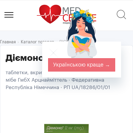
ДІЄМОНО®
Главная
Каталог товаров
Діємоно табл. 2мг №28
Українською краще →
таблетки, вкриті плівковою оболонкою, 2 мг; ·
мібе ГмбХ Арцнайміттель · Федеративна
Республіка Німеччина · РП UA/18286/01/01