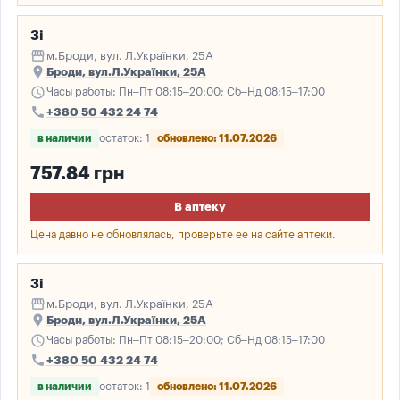
3і
storefront
м.Броди, вул. Л.Українки, 25А
place
Броди, вул.Л.Українки, 25А
schedule
Часы работы: Пн–Пт 08:15–20:00; Сб–Нд 08:15–17:00
call
+380 50 432 24 74
в наличии
остаток: 1
обновлено: 11.07.2026
757.84 грн
В аптеку
Цена давно не обновлялась, проверьте ее на сайте аптеки.
3і
storefront
м.Броди, вул. Л.Українки, 25А
place
Броди, вул.Л.Українки, 25А
schedule
Часы работы: Пн–Пт 08:15–20:00; Сб–Нд 08:15–17:00
call
+380 50 432 24 74
в наличии
остаток: 1
обновлено: 11.07.2026