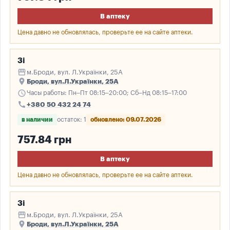
В аптеку
Цена давно не обновлялась, проверьте ее на сайте аптеки.
3і
storefront
м.Броди, вул. Л.Українки, 25А
place
Броди, вул.Л.Українки, 25А
schedule
Часы работы: Пн–Пт 08:15–20:00; Сб–Нд 08:15–17:00
call
+380 50 432 24 74
в наличии
остаток: 1
обновлено: 09.07.2026
757.84 грн
В аптеку
Цена давно не обновлялась, проверьте ее на сайте аптеки.
3і
storefront
м.Броди, вул. Л.Українки, 25А
place
Броди, вул.Л.Українки, 25А