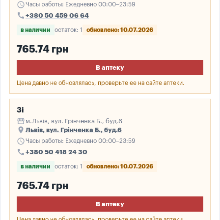
schedule
Часы работы: Ежедневно 00:00–23:59
call
+380 50 459 06 64
в наличии
остаток: 1
обновлено: 10.07.2026
765.74 грн
В аптеку
Цена давно не обновлялась, проверьте ее на сайте аптеки.
3і
storefront
м.Львів, вул. Грінченка Б., буд.6
place
Львів, вул. Грінченка Б., буд.6
schedule
Часы работы: Ежедневно 00:00–23:59
call
+380 50 418 24 30
в наличии
остаток: 1
обновлено: 10.07.2026
765.74 грн
В аптеку
Цена давно не обновлялась, проверьте ее на сайте аптеки.