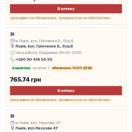
В аптеку
Цена давно не обновлялась, проверьте ее на сайте аптеки.
3і
storefront
м.Львів, вул. Грінченка Б., буд.6
place
Львів, вул. Грінченка Б., буд.6
schedule
Часы работы: Ежедневно 00:00–23:59
call
+380 50 418 24 30
в наличии
остаток: 1
обновлено: 10.07.2026
765.74 грн
В аптеку
Цена давно не обновлялась, проверьте ее на сайте аптеки.
3і
storefront
м.Львів, вул. Наукова, 47
place
Львів, вул.Наукова 47