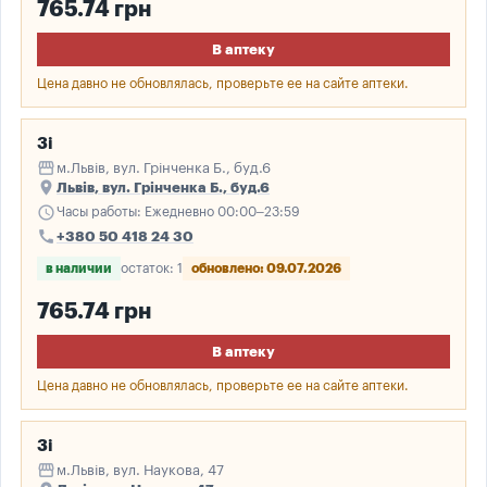
765.74 грн
В аптеку
Цена давно не обновлялась, проверьте ее на сайте аптеки.
3і
storefront
м.Львів, вул. Грінченка Б., буд.6
place
Львів, вул. Грінченка Б., буд.6
schedule
Часы работы: Ежедневно 00:00–23:59
call
+380 50 418 24 30
в наличии
остаток: 1
обновлено: 09.07.2026
765.74 грн
В аптеку
Цена давно не обновлялась, проверьте ее на сайте аптеки.
3і
storefront
м.Львів, вул. Наукова, 47