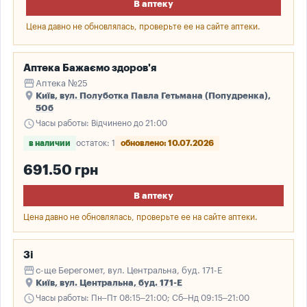
В аптеку
Цена давно не обновлялась, проверьте ее на сайте аптеки.
Аптека Бажаємо здоров'я
storefront
Аптека №25
place
Київ, вул. Полуботка Павла Гетьмана (Попудренка),
50б
schedule
Часы работы: Відчинено до 21:00
в наличии
остаток: 1
обновлено: 10.07.2026
691.50 грн
В аптеку
Цена давно не обновлялась, проверьте ее на сайте аптеки.
3і
storefront
с-ще Берегомет, вул. Центральна, буд. 171-Е
place
Київ, вул. Центральна, буд. 171-Е
schedule
Часы работы: Пн–Пт 08:15–21:00; Сб–Нд 09:15–21:00