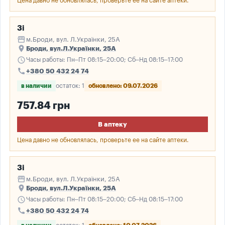
Цена давно не обновлялась, проверьте ее на сайте аптеки.
3і
storefront
м.Броди, вул. Л.Українки, 25А
place
Броди, вул.Л.Українки, 25А
schedule
Часы работы: Пн–Пт 08:15–20:00; Сб–Нд 08:15–17:00
call
+380 50 432 24 74
в наличии
остаток: 1
обновлено: 09.07.2026
757.84 грн
В аптеку
Цена давно не обновлялась, проверьте ее на сайте аптеки.
3і
storefront
м.Броди, вул. Л.Українки, 25А
place
Броди, вул.Л.Українки, 25А
schedule
Часы работы: Пн–Пт 08:15–20:00; Сб–Нд 08:15–17:00
call
+380 50 432 24 74