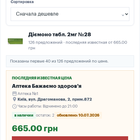
Сортировка
Діємоно табл. 2мг №28
126 предложений · последняя известная от 665.00
грн
Показаны первые 40 из 126 предложений по цене.
ПОСЛЕДНЯЯ ИЗВЕСТНАЯ ЦЕНА
Аптека Бажаємо здоров'я
storefront
Аптека №1
place
Київ, вул. Драгоманова, 2, прим.872
schedule
Часы работы: Відчинено до 21:00
в наличии
остаток: 2
обновлено: 10.07.2026
665.00 грн