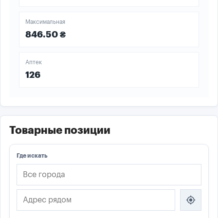
Максимальная
846.50 ₴
Аптек
126
Товарные позиции
Где искать
my_location