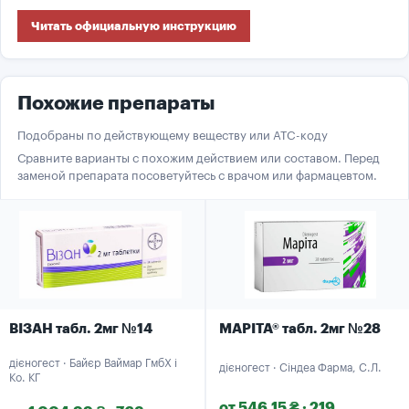
Читать официальную инструкцию
Похожие препараты
Подобраны по действующему веществу или ATC-коду
Сравните варианты с похожим действием или составом. Перед
заменой препарата посоветуйтесь с врачом или фармацевтом.
ВІЗАН табл. 2мг №14
МАРІТА® табл. 2мг №28
дієногест · Байєр Ваймар ГмбХ і
дієногест · Сіндеа Фарма, С.Л.
Ко. КГ
от 546.15 ₴ · 219