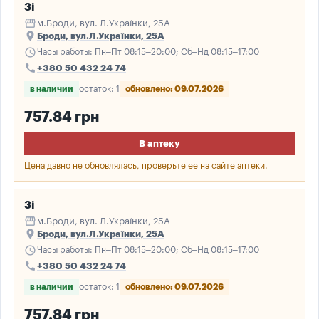
3і
storefront
м.Броди, вул. Л.Українки, 25А
place
Броди, вул.Л.Українки, 25А
schedule
Часы работы: Пн–Пт 08:15–20:00; Сб–Нд 08:15–17:00
call
+380 50 432 24 74
в наличии
остаток: 1
обновлено: 09.07.2026
757.84 грн
В аптеку
Цена давно не обновлялась, проверьте ее на сайте аптеки.
3і
storefront
м.Броди, вул. Л.Українки, 25А
place
Броди, вул.Л.Українки, 25А
schedule
Часы работы: Пн–Пт 08:15–20:00; Сб–Нд 08:15–17:00
call
+380 50 432 24 74
в наличии
остаток: 1
обновлено: 09.07.2026
757.84 грн