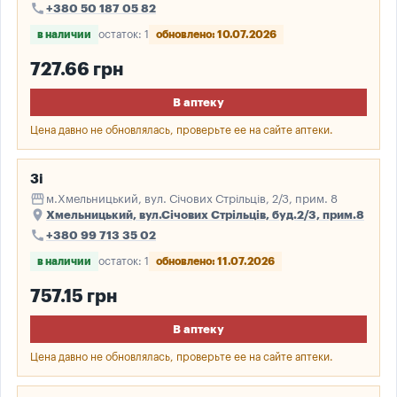
call
+380 50 187 05 82
в наличии
остаток: 1
обновлено: 10.07.2026
727.66 грн
В аптеку
Цена давно не обновлялась, проверьте ее на сайте аптеки.
3і
storefront
м.Хмельницький, вул. Січових Стрільців, 2/3, прим. 8
place
Хмельницький, вул.Січових Стрільців, буд.2/3, прим.8
call
+380 99 713 35 02
в наличии
остаток: 1
обновлено: 11.07.2026
757.15 грн
В аптеку
Цена давно не обновлялась, проверьте ее на сайте аптеки.