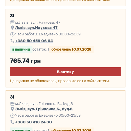
3і
storefront
м.Львів, вул. Наукова, 47
place
Львів, вул.Наукова 47
schedule
Часы работы: Ежедневно 00:00–23:59
call
+380 50 459 06 64
в наличии
остаток: 1
обновлено: 10.07.2026
765.74 грн
В аптеку
Цена давно не обновлялась, проверьте ее на сайте аптеки.
3і
storefront
м.Львів, вул. Грінченка Б., буд.6
place
Львів, вул. Грінченка Б., буд.6
schedule
Часы работы: Ежедневно 00:00–23:59
call
+380 50 418 24 30
в наличии
остаток: 1
обновлено: 10.07.2026