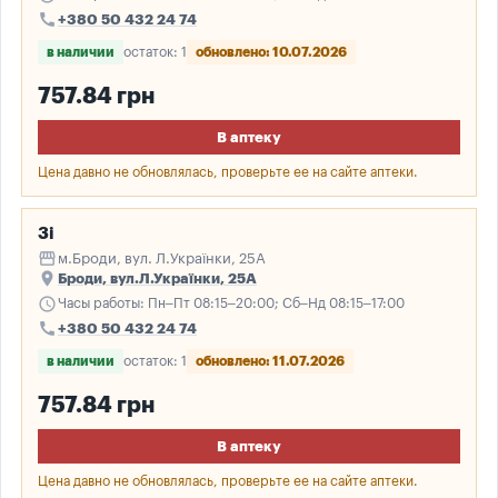
call
+380 50 432 24 74
в наличии
остаток: 1
обновлено: 10.07.2026
757.84 грн
В аптеку
Цена давно не обновлялась, проверьте ее на сайте аптеки.
3і
storefront
м.Броди, вул. Л.Українки, 25А
place
Броди, вул.Л.Українки, 25А
schedule
Часы работы: Пн–Пт 08:15–20:00; Сб–Нд 08:15–17:00
call
+380 50 432 24 74
в наличии
остаток: 1
обновлено: 11.07.2026
757.84 грн
В аптеку
Цена давно не обновлялась, проверьте ее на сайте аптеки.