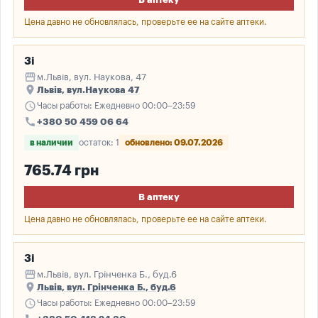
Цена давно не обновлялась, проверьте ее на сайте аптеки.
3і
storefront
м.Львів, вул. Наукова, 47
place
Львів, вул.Наукова 47
schedule
Часы работы: Ежедневно 00:00–23:59
call
+380 50 459 06 64
в наличии
остаток: 1
обновлено: 09.07.2026
765.74 грн
В аптеку
Цена давно не обновлялась, проверьте ее на сайте аптеки.
3і
storefront
м.Львів, вул. Грінченка Б., буд.6
place
Львів, вул. Грінченка Б., буд.6
schedule
Часы работы: Ежедневно 00:00–23:59