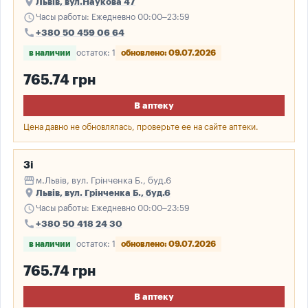
place
Львів, вул.Наукова 47
schedule
Часы работы: Ежедневно 00:00–23:59
call
+380 50 459 06 64
в наличии
остаток: 1
обновлено: 09.07.2026
765.74 грн
В аптеку
Цена давно не обновлялась, проверьте ее на сайте аптеки.
3і
storefront
м.Львів, вул. Грінченка Б., буд.6
place
Львів, вул. Грінченка Б., буд.6
schedule
Часы работы: Ежедневно 00:00–23:59
call
+380 50 418 24 30
в наличии
остаток: 1
обновлено: 09.07.2026
765.74 грн
В аптеку