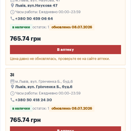
storefront
м.Львів, вул. Наукова, 47
place
Львів, вул.Наукова 47
schedule
Часы работы: Ежедневно 00:00–23:59
call
+380 50 459 06 64
в наличии
остаток: 1
обновлено: 08.07.2026
765.74 грн
В аптеку
Цена давно не обновлялась, проверьте ее на сайте аптеки.
3і
storefront
м.Львів, вул. Грінченка Б., буд.6
place
Львів, вул. Грінченка Б., буд.6
schedule
Часы работы: Ежедневно 00:00–23:59
call
+380 50 418 24 30
в наличии
остаток: 1
обновлено: 08.07.2026
765.74 грн
В аптеку