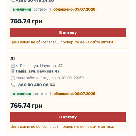
call
+380 50 418 24 30
в наличии
остаток: 1
обновлено: 09.07.2026
765.74 грн
В аптеку
Цена давно не обновлялась, проверьте ее на сайте аптеки.
3і
storefront
м.Львів, вул. Наукова, 47
place
Львів, вул.Наукова 47
schedule
Часы работы: Ежедневно 00:00–23:59
call
+380 50 459 06 64
в наличии
остаток: 1
обновлено: 09.07.2026
765.74 грн
В аптеку
Цена давно не обновлялась, проверьте ее на сайте аптеки.