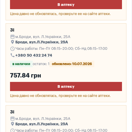
В аптеку
Цена давно не обновлялась, проверьте ее на сайте аптеки.
3і
storefront
м.Броди, вул. Л.Українки, 25А
place
Броди, вул.Л.Українки, 25А
schedule
Часы работы: Пн–Пт 08:15–20:00; Сб–Нд 08:15–17:00
call
+380 50 432 24 74
в наличии
остаток: 1
обновлено: 10.07.2026
757.84 грн
В аптеку
Цена давно не обновлялась, проверьте ее на сайте аптеки.
3і
storefront
м.Броди, вул. Л.Українки, 25А
place
Броди, вул.Л.Українки, 25А
schedule
Часы работы: Пн–Пт 08:15–20:00; Сб–Нд 08:15–17:00