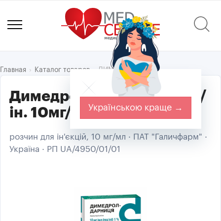
ДИМЕДРОЛ
Главная
Каталог товаров
Димедрол-Дарниця р-н д/
Українською краще →
ін. 10мг/мл амп. 1мл №10
розчин для ін'єкцій, 10 мг/мл · ПАТ "Галичфарм" ·
Україна · РП UA/4950/01/01