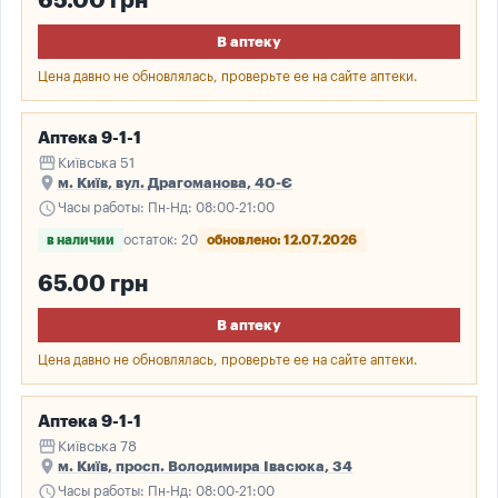
65.00 грн
В аптеку
Цена давно не обновлялась, проверьте ее на сайте аптеки.
Аптека 9-1-1
storefront
Київська 51
place
м. Київ, вул. Драгоманова, 40-Є
schedule
Часы работы: Пн-Нд: 08:00-21:00
в наличии
остаток: 20
обновлено: 12.07.2026
65.00 грн
В аптеку
Цена давно не обновлялась, проверьте ее на сайте аптеки.
Аптека 9-1-1
storefront
Київська 78
place
м. Київ, просп. Володимира Івасюка, 34
schedule
Часы работы: Пн-Нд: 08:00-21:00