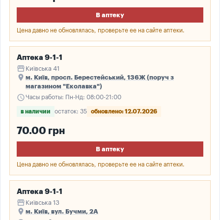
В аптеку
Цена давно не обновлялась, проверьте ее на сайте аптеки.
Аптека 9-1-1
storefront
Київська 41
place
м. Київ, просп. Берестейський, 136Ж (поруч з
магазином "Еколавка")
schedule
Часы работы: Пн-Нд: 08:00-21:00
в наличии
остаток: 35
обновлено: 12.07.2026
70.00 грн
В аптеку
Цена давно не обновлялась, проверьте ее на сайте аптеки.
Аптека 9-1-1
storefront
Київська 13
place
м. Київ, вул. Бучми, 2А