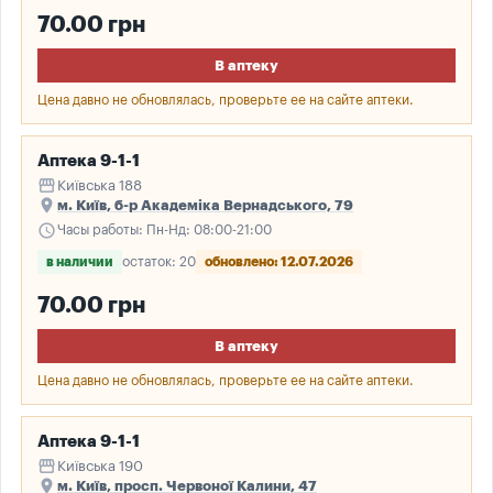
70.00 грн
В аптеку
Цена давно не обновлялась, проверьте ее на сайте аптеки.
Аптека 9-1-1
storefront
Київська 188
place
м. Київ, б-р Академіка Вернадського, 79
schedule
Часы работы: Пн-Нд: 08:00-21:00
в наличии
остаток: 20
обновлено: 12.07.2026
70.00 грн
В аптеку
Цена давно не обновлялась, проверьте ее на сайте аптеки.
Аптека 9-1-1
storefront
Київська 190
place
м. Київ, просп. Червоної Калини, 47