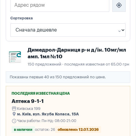
my_location
Сортировка
Димедрол-Дарниця р-н д/ін. 10мг/мл
амп. 1мл №10
150 предложений · последняя известная от 65.00 грн
Показаны первые 40 из 150 предложений по цене.
ПОСЛЕДНЯЯ ИЗВЕСТНАЯ ЦЕНА
Аптека 9-1-1
storefront
Київська 199
place
м. Київ, вул. Якуба Коласа, 15А
schedule
Часы работы: Пн-Нд: 08:00-21:00
в наличии
остаток: 26
обновлено: 12.07.2026