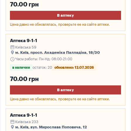
70.00 грн
В аптеку
Цена давно не обновлялась, проверьте ее на сайте аптеки.
Аптека 9-1-1
storefront
Київська 59
place
м. Київ, просп. Академіка Палладіна, 18/30
schedule
Часы работы: Пн-Нд: 08:00-21:00
в наличии
остаток: 20
обновлено: 12.07.2026
70.00 грн
В аптеку
Цена давно не обновлялась, проверьте ее на сайте аптеки.
Аптека 9-1-1
storefront
Київська 233
place
м. Київ, вул. Мирослава Поповича, 12