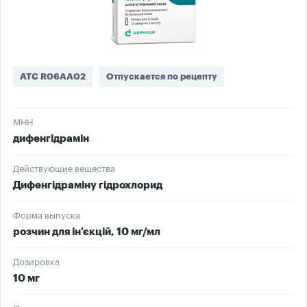
ATC R06AA02
Отпускается по рецепту
МНН
дифенгідрамін
Действующие вещества
Дифенгідраміну гідрохлорид
Форма выпуска
розчин для ін'єкцій, 10 мг/мл
Дозировка
10 мг