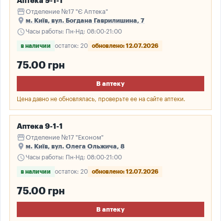
Аптека 9-1-1
storefront
Отделение №17 "Є Аптека"
place
м. Київ, вул. Богдана Гаврилишина, 7
schedule
Часы работы: Пн-Нд: 08:00-21:00
в наличии
остаток: 20
обновлено: 12.07.2026
75.00 грн
В аптеку
Цена давно не обновлялась, проверьте ее на сайте аптеки.
Аптека 9-1-1
storefront
Отделение №17 "Економ"
place
м. Київ, вул. Олега Ольжича, 8
schedule
Часы работы: Пн-Нд: 08:00-21:00
в наличии
остаток: 20
обновлено: 12.07.2026
75.00 грн
В аптеку