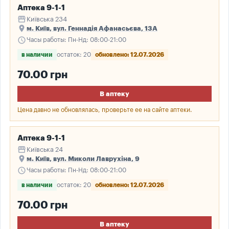
Аптека 9-1-1
storefront
Київська 234
place
м. Київ, вул. Геннадія Афанасьєва, 13А
schedule
Часы работы: Пн-Нд: 08:00-21:00
в наличии
остаток: 20
обновлено: 12.07.2026
70.00 грн
В аптеку
Цена давно не обновлялась, проверьте ее на сайте аптеки.
Аптека 9-1-1
storefront
Київська 24
place
м. Київ, вул. Миколи Лаврухіна, 9
schedule
Часы работы: Пн-Нд: 08:00-21:00
в наличии
остаток: 20
обновлено: 12.07.2026
70.00 грн
В аптеку