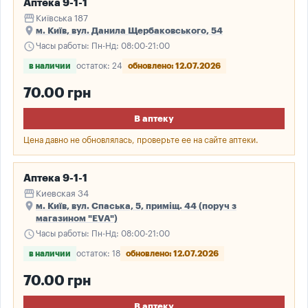
Аптека 9-1-1
storefront
Київська 187
place
м. Київ, вул. Данила Щербаковського, 54
schedule
Часы работы: Пн-Нд: 08:00-21:00
в наличии
остаток: 24
обновлено: 12.07.2026
70.00 грн
В аптеку
Цена давно не обновлялась, проверьте ее на сайте аптеки.
Аптека 9-1-1
storefront
Киевская 34
place
м. Київ, вул. Спаська, 5, приміщ. 44 (поруч з
магазином "EVA")
schedule
Часы работы: Пн-Нд: 08:00-21:00
в наличии
остаток: 18
обновлено: 12.07.2026
70.00 грн
В аптеку