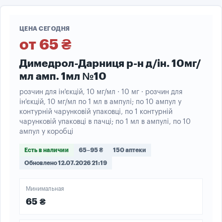
ЦЕНА СЕГОДНЯ
от 65 ₴
Димедрол-Дарниця р-н д/ін. 10мг/
мл амп. 1мл №10
розчин для ін'єкцій, 10 мг/мл · 10 мг · розчин для
ін'єкцій, 10 мг/мл по 1 мл в ампулі; по 10 ампул у
контурній чарунковій упаковці, по 1 контурній
чарунковій упаковці в пачці; по 1 мл в ампулі, по 10
ампул у коробці
Есть в наличии
65–95 ₴
150 аптеки
Обновлено 12.07.2026 21:19
Минимальная
65 ₴