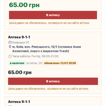
65.00 грн
В аптеку
Цена давно не обновлялась, проверьте ее на сайте аптеки.
Аптека 9-1-1
storefront
Київська 111
place
м. Київ, вул. Ревуцького, 12/1 (зупинка Анни
Ахматової, поруч з маркетом Trash)
schedule
Часы работы: Пн-Нд: 08:00-21:00
в наличии
остаток: 20
обновлено: 12.07.2026
65.00 грн
В аптеку
Цена давно не обновлялась, проверьте ее на сайте аптеки.
Аптека 9-1-1