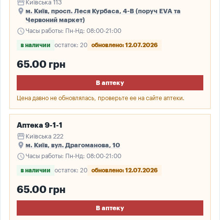
storefront
Київська 113
place
м. Київ, просп. Леся Курбаса, 4-В (поруч EVA та
Червоний маркет)
schedule
Часы работы: Пн-Нд: 08:00-21:00
в наличии
остаток: 20
обновлено: 12.07.2026
65.00 грн
В аптеку
Цена давно не обновлялась, проверьте ее на сайте аптеки.
Аптека 9-1-1
storefront
Київська 222
place
м. Київ, вул. Драгоманова, 10
schedule
Часы работы: Пн-Нд: 08:00-21:00
в наличии
остаток: 20
обновлено: 12.07.2026
65.00 грн
В аптеку