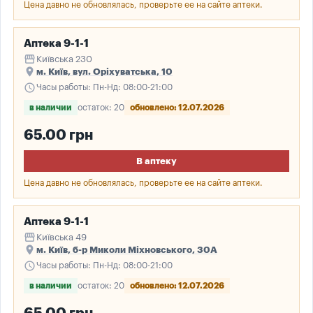
Цена давно не обновлялась, проверьте ее на сайте аптеки.
Аптека 9-1-1
storefront
Київська 230
place
м. Київ, вул. Оріхуватська, 10
schedule
Часы работы: Пн-Нд: 08:00-21:00
в наличии
остаток: 20
обновлено: 12.07.2026
65.00 грн
В аптеку
Цена давно не обновлялась, проверьте ее на сайте аптеки.
Аптека 9-1-1
storefront
Київська 49
place
м. Київ, б-р Миколи Міхновського, 30А
schedule
Часы работы: Пн-Нд: 08:00-21:00
в наличии
остаток: 20
обновлено: 12.07.2026