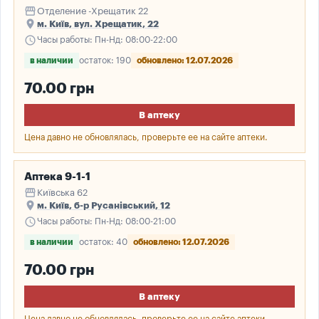
storefront
Отделение -Хрещатик 22
place
м. Київ, вул. Хрещатик, 22
schedule
Часы работы: Пн-Нд: 08:00-22:00
в наличии
остаток: 190
обновлено: 12.07.2026
70.00 грн
В аптеку
Цена давно не обновлялась, проверьте ее на сайте аптеки.
Аптека 9-1-1
storefront
Київська 62
place
м. Київ, б-р Русанівський, 12
schedule
Часы работы: Пн-Нд: 08:00-21:00
в наличии
остаток: 40
обновлено: 12.07.2026
70.00 грн
В аптеку