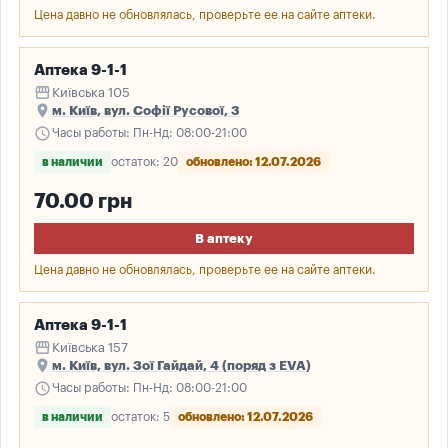
Цена давно не обновлялась, проверьте ее на сайте аптеки.
Аптека 9-1-1
storefront
Київська 105
place
м. Київ, вул. Софії Русової, 3
schedule
Часы работы: Пн-Нд: 08:00-21:00
в наличии
остаток: 20
обновлено: 12.07.2026
70.00 грн
В аптеку
Цена давно не обновлялась, проверьте ее на сайте аптеки.
Аптека 9-1-1
storefront
Київська 157
place
м. Київ, вул. Зої Гайдай, 4 (поряд з EVA)
schedule
Часы работы: Пн-Нд: 08:00-21:00
в наличии
остаток: 5
обновлено: 12.07.2026