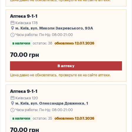
Цена давно не обновлялась, проверьте ее на сайте аптеки.
Аптека 9-1-1
storefront
Київська 178
place
м. Київ, вул. Миколи Закревського, 93А
schedule
Часы работы: Пн-Нд: 08:00-21:00
в наличии
остаток: 38
обновлено: 12.07.2026
70.00 грн
В аптеку
Цена давно не обновлялась, проверьте ее на сайте аптеки.
Аптека 9-1-1
storefront
Київська 120
place
м. Київ, вул. Олександра Довженка, 1
schedule
Часы работы: Пн-Нд: 08:00-21:00
в наличии
остаток: 35
обновлено: 12.07.2026
70.00 грн