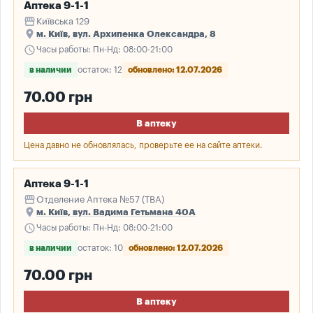
Аптека 9-1-1
storefront
Київська 129
place
м. Київ, вул. Архипенка Олександра, 8
schedule
Часы работы: Пн-Нд: 08:00-21:00
в наличии
остаток: 12
обновлено: 12.07.2026
70.00 грн
В аптеку
Цена давно не обновлялась, проверьте ее на сайте аптеки.
Аптека 9-1-1
storefront
Отделение Аптека №57 (ТВА)
place
м. Київ, вул. Вадима Гетьмана 40А
schedule
Часы работы: Пн-Нд: 08:00-21:00
в наличии
остаток: 10
обновлено: 12.07.2026
70.00 грн
В аптеку