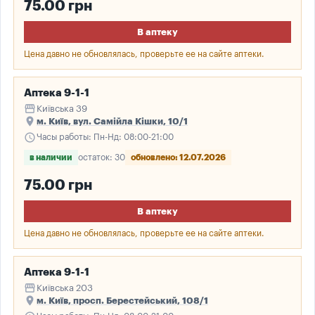
75.00 грн
В аптеку
Цена давно не обновлялась, проверьте ее на сайте аптеки.
Аптека 9-1-1
storefront
Київська 39
place
м. Київ, вул. Самійла Кішки, 10/1
schedule
Часы работы: Пн-Нд: 08:00-21:00
в наличии
остаток: 30
обновлено: 12.07.2026
75.00 грн
В аптеку
Цена давно не обновлялась, проверьте ее на сайте аптеки.
Аптека 9-1-1
storefront
Київська 203
place
м. Київ, просп. Берестейський, 108/1