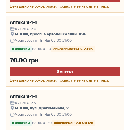
Цена давно не обновлялась, проверьте ее на сайте аптеки.
Аптека 9-1-1
storefront
Київська 50
place
м. Київ, просп. Червоної Калини, 89Б
schedule
Часы работы: Пн-Нд: 08:00-21:00
в наличии
остаток: 10
обновлено: 12.07.2026
70.00 грн
В аптеку
Цена давно не обновлялась, проверьте ее на сайте аптеки.
Аптека 9-1-1
storefront
Київська 55
place
м. Київ, вул. Драгоманова, 2
schedule
Часы работы: Пн-Нд: 08:00-21:00
в наличии
остаток: 20
обновлено: 12.07.2026