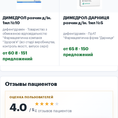
ДИМЕДРОЛ розчин д/ін.
ДИМЕДРОЛ-ДАРНИЦЯ
1мл №10
розчин д/ін. 1мл №5
дифенгідрамін · Товариство з
обмеженою відповідальністю
дифенгідрамін · ПрАТ
"Фармацевтична компанія
"Фармацевтична фірма "Дарниця"
"Здоров'я" (всі стадії виробництва,
контроль якості, випуск серiі)
от 65 ₴ · 150
от 60 ₴ · 151
предложений
предложений
Отзывы пациентов
ОЦЕНКА ПОЛЬЗОВАТЕЛЕЙ
★★★★★
★★★★★
4.0
/ 5
4 отзывов пациентов