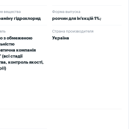
е вещества
Форма выпуска
аміну гідрохлорид
розчин для ін'єкцій 1%;
ель
Страна производителя
во з обмеженою
Україна
льністю
втична компанія
 (всі стадії
ва, контроль якості,
iі)