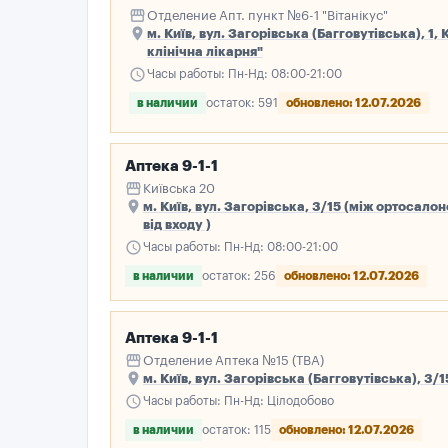
storefront
Отделение Апт. пункт №6-1 "Вітанікус"
place
м. Київ, вул. Загорівська (Багговутівська), 1
клінічна лікарня"
schedule
Часы работы: Пн-Нд: 08:00-21:00
в наличии
остаток: 591
обновлено: 12.07.2026
Аптека 9-1-1
storefront
Київська 20
place
м. Київ, вул. Загорівська, 3/15 (між ортосал
від входу )
schedule
Часы работы: Пн-Нд: 08:00-21:00
в наличии
остаток: 256
обновлено: 12.07.2026
Аптека 9-1-1
storefront
Отделение Аптека №15 (ТВА)
place
м. Київ, вул. Загорівська (Багговутівська), 3/
schedule
Часы работы: Пн-Нд: Цілодобово
в наличии
остаток: 115
обновлено: 12.07.2026