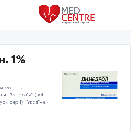
н. 1%
обмеженою
ія "Здоров'я" (всі
ск серiі) · Україна ·