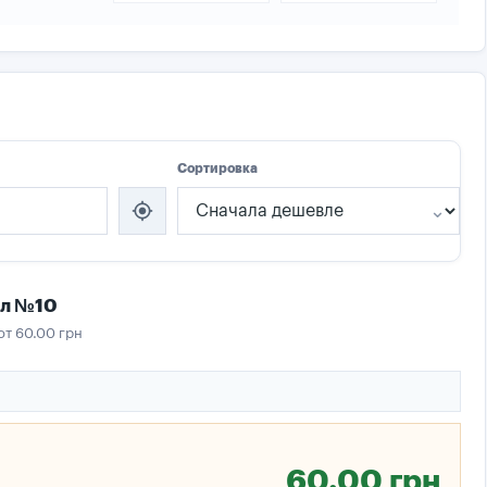
Сортировка
my_location
мл №10
от 60.00 грн
60.00 грн