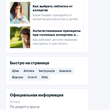
Как выбрать таблетки от
аллергии
Какие бывают препараты от
аллергии для взрослых и детей.
Антигистаминные препараты
при сезонных аллергиях и
насморке
Как работают антигистаминные
препараты и чем лечить
аллергию?
Быстро на странице
Ціни
Аптеки
Інструкція
Аналоги
Відгуки
Статті
FAQ
Официальная информация
Отпуск
По рецепту врача