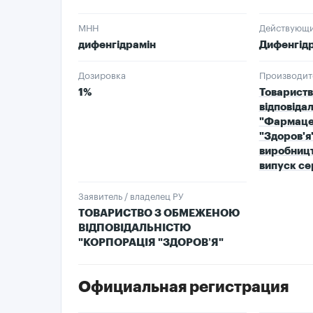
МНН
Действующи
дифенгідрамін
Дифенгідр
Дозировка
Производит
1%
Товарист
відповіда
"Фармаце
"Здоров'я"
виробницт
випуск сер
Заявитель / владелец РУ
ТОВАРИСТВО З ОБМЕЖЕНОЮ
ВІДПОВІДАЛЬНІСТЮ
"КОРПОРАЦІЯ "ЗДОРОВ’Я"
Официальная регистрация