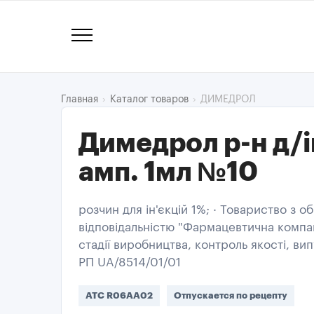
ДИМЕДРОЛ
Главная
Каталог товаров
Димедрол р-н д/і
амп. 1мл №10
розчин для ін'єкцій 1%; · Товариство з 
відповідальністю "Фармацевтична компан
стадії виробництва, контроль якості, випу
РП UA/8514/01/01
ATC R06AA02
Отпускается по рецепту