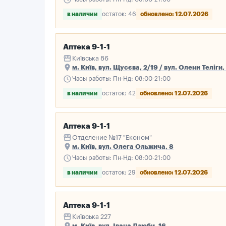
в наличии
остаток: 46
обновлено: 12.07.2026
Аптека 9-1-1
storefront
Київська 86
place
м. Київ, вул. Щусєва, 2/19 / вул. Олени Теліги,
schedule
Часы работы: Пн-Нд: 08:00-21:00
в наличии
остаток: 42
обновлено: 12.07.2026
Аптека 9-1-1
storefront
Отделение №17 "Економ"
place
м. Київ, вул. Олега Ольжича, 8
schedule
Часы работы: Пн-Нд: 08:00-21:00
в наличии
остаток: 29
обновлено: 12.07.2026
Аптека 9-1-1
storefront
Київська 227
place
м. Київ, вул. Івана Дзюби, 16