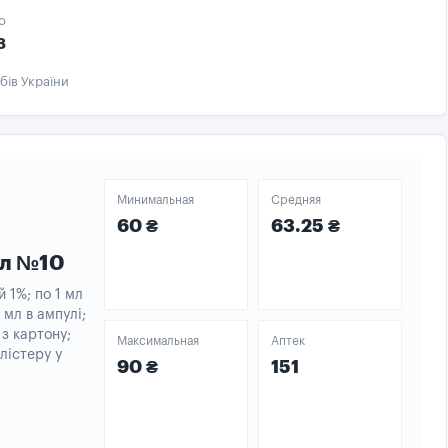
о
8
бів України
Минимальная
Средняя
60 ₴
63.25 ₴
мл №10
й 1%; по 1 мл
 мл в ампулі;
 з картону;
Максимальная
Аптек
блістеру у
90 ₴
151