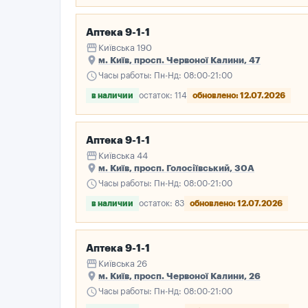
Аптека 9-1-1
storefront
Київська 190
place
м. Київ, просп. Червоної Калини, 47
schedule
Часы работы: Пн-Нд: 08:00-21:00
в наличии
остаток: 114
обновлено: 12.07.2026
Аптека 9-1-1
storefront
Київська 44
place
м. Київ, просп. Голосіївський, 30А
schedule
Часы работы: Пн-Нд: 08:00-21:00
в наличии
остаток: 83
обновлено: 12.07.2026
Аптека 9-1-1
storefront
Київська 26
place
м. Київ, просп. Червоної Калини, 26
schedule
Часы работы: Пн-Нд: 08:00-21:00