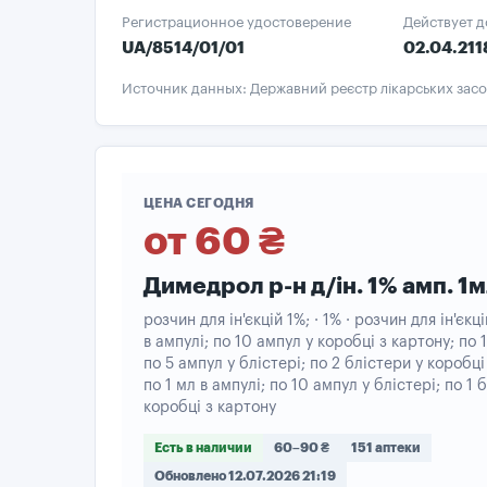
Регистрационное удостоверение
Действует д
UA/8514/01/01
02.04.211
Источник данных: Державний реєстр лікарських засо
ЦЕНА СЕГОДНЯ
от 60 ₴
Димедрол р-н д/ін. 1% амп. 1
розчин для ін'єкцій 1%; · 1% · розчин для ін'єкці
в ампулі; по 10 ампул у коробці з картону; по 1
по 5 ампул у блістері; по 2 блістери у коробці
по 1 мл в ампулі; по 10 ампул у блістері; по 1 
коробці з картону
Есть в наличии
60–90 ₴
151 аптеки
Обновлено 12.07.2026 21:19