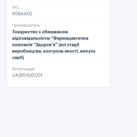
ATC
R06AA02
Производитель
Товариство з обмеженою
відповідальністю "Фармацевтична
компанія "Здоров'я" (всі стадії
виробництва, контроль якості, випуск
серiі)
Регистрация
UA/8514/01/01