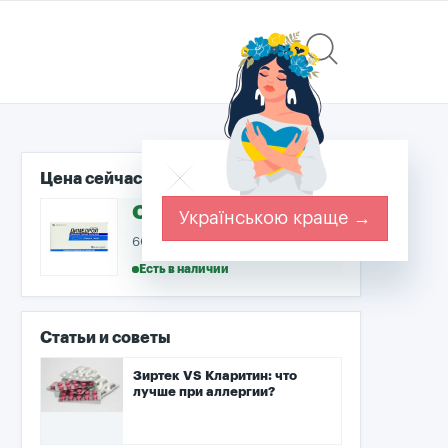
Цена сейчас
от 60 ₴
Українською краще →
60–90 ₴ · 151 аптек
Есть в наличии
Статьи и советы
Зиртек VS Кларитин: что
лучше при аллергии?