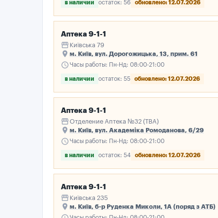
в наличии
остаток: 56
обновлено: 12.07.2026
Аптека 9-1-1
storefront
Київська 79
place
м. Київ, вул. Дорогожицька, 13, прим. 61
schedule
Часы работы: Пн-Нд: 08:00-21:00
в наличии
остаток: 55
обновлено: 12.07.2026
Аптека 9-1-1
storefront
Отделение Аптека №32 (ТВА)
place
м. Київ, вул. Академіка Ромоданова, 6/29
schedule
Часы работы: Пн-Нд: 08:00-21:00
в наличии
остаток: 54
обновлено: 12.07.2026
Аптека 9-1-1
storefront
Київська 235
place
м. Київ, б-р Руденка Миколи, 1А (поряд з АТБ)
schedule
Часы работы: Пн-Нд: 08:00-21:00