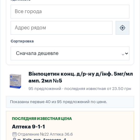
my_location
Сортировка
Вінпоцетин конц. д/р-ну д/інф. 5мг/мл
амп. 2мл №5
95 предложений · последняя известная от 23.50 грн
Показаны первые 40 из 95 предложений по цене.
ПОСЛЕДНЯЯ ИЗВЕСТНАЯ ЦЕНА
Аптека 9-1-1
storefront
Отделение №22 Аптека 36.6
place
м. Київ, вул. Амосова, 4