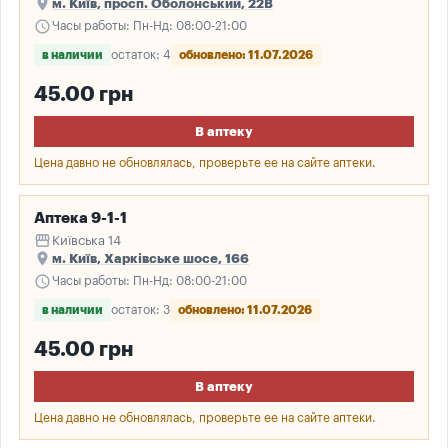
place
м. Київ, просп. Оболонський, 22В
schedule
Часы работы: Пн-Нд: 08:00-21:00
в наличии
остаток: 4
обновлено: 11.07.2026
45.00 грн
В аптеку
Цена давно не обновлялась, проверьте ее на сайте аптеки.
Аптека 9-1-1
storefront
Київська 14
place
м. Київ, Харківське шосе, 166
schedule
Часы работы: Пн-Нд: 08:00-21:00
в наличии
остаток: 3
обновлено: 11.07.2026
45.00 грн
В аптеку
Цена давно не обновлялась, проверьте ее на сайте аптеки.