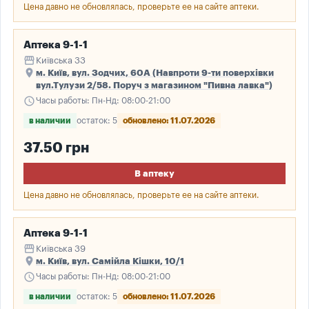
Цена давно не обновлялась, проверьте ее на сайте аптеки.
Аптека 9-1-1
storefront
Київська 33
place
м. Київ, вул. Зодчих, 60А (Навпроти 9-ти поверхівки
вул.Тулузи 2/58. Поруч з магазином "Пивна лавка")
schedule
Часы работы: Пн-Нд: 08:00-21:00
в наличии
остаток: 5
обновлено: 11.07.2026
37.50 грн
В аптеку
Цена давно не обновлялась, проверьте ее на сайте аптеки.
Аптека 9-1-1
storefront
Київська 39
place
м. Київ, вул. Самійла Кішки, 10/1
schedule
Часы работы: Пн-Нд: 08:00-21:00
в наличии
остаток: 5
обновлено: 11.07.2026