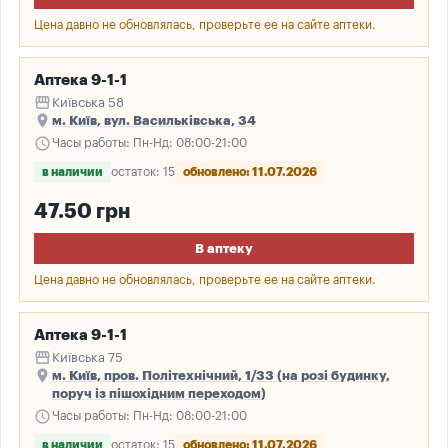
Цена давно не обновлялась, проверьте ее на сайте аптеки.
Аптека 9-1-1
storefront
Київська 58
place
м. Київ, вул. Васильківська, 34
schedule
Часы работы: Пн-Нд: 08:00-21:00
в наличии
остаток: 15
обновлено: 11.07.2026
47.50 грн
В аптеку
Цена давно не обновлялась, проверьте ее на сайте аптеки.
Аптека 9-1-1
storefront
Київська 75
place
м. Київ, пров. Політехнічний, 1/33 (на розі будинку,
поруч із пішохідним переходом)
schedule
Часы работы: Пн-Нд: 08:00-21:00
в наличии
остаток: 15
обновлено: 11.07.2026