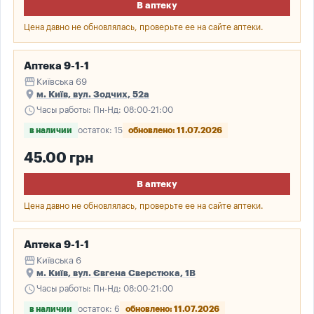
В аптеку
Цена давно не обновлялась, проверьте ее на сайте аптеки.
Аптека 9-1-1
storefront
Київська 69
place
м. Київ, вул. Зодчих, 52а
schedule
Часы работы: Пн-Нд: 08:00-21:00
в наличии
остаток: 15
обновлено: 11.07.2026
45.00 грн
В аптеку
Цена давно не обновлялась, проверьте ее на сайте аптеки.
Аптека 9-1-1
storefront
Київська 6
place
м. Київ, вул. Євгена Сверстюка, 1В
schedule
Часы работы: Пн-Нд: 08:00-21:00
в наличии
остаток: 6
обновлено: 11.07.2026