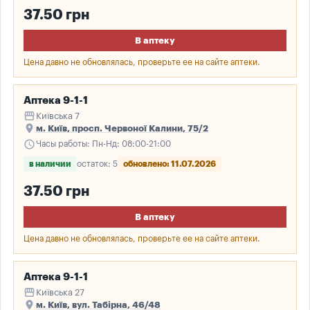
37.50 грн
В аптеку
Цена давно не обновлялась, проверьте ее на сайте аптеки.
Аптека 9-1-1
storefront
Київська 7
place
м. Київ, просп. Червоної Калини, 75/2
schedule
Часы работы: Пн-Нд: 08:00-21:00
в наличии
остаток: 5
обновлено: 11.07.2026
37.50 грн
В аптеку
Цена давно не обновлялась, проверьте ее на сайте аптеки.
Аптека 9-1-1
storefront
Київська 27
place
м. Київ, вул. Табірна, 46/48