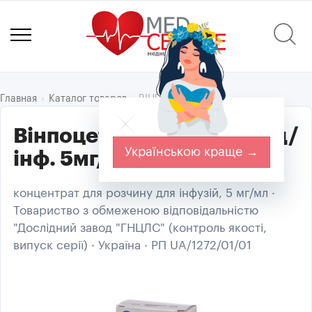
ВІНПОЦЕТИН
Главная
Каталог товаров
Вінпоцетин конц. д/р-ну д/
Українською краще →
інф. 5мг/мл амп. 2мл №5
концентрат для розчину для інфузій, 5 мг/мл ·
Товариство з обмеженою відповідальністю
"Дослідний завод "ГНЦЛС" (контроль якості,
випуск серії) · Україна · РП UA/1272/01/01