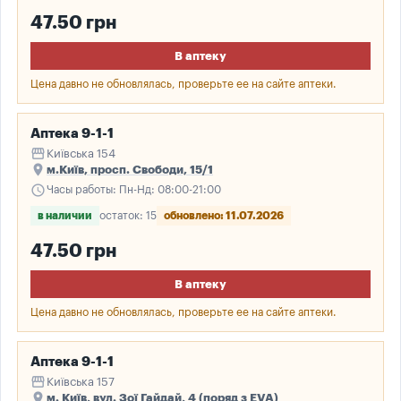
47.50 грн
В аптеку
Цена давно не обновлялась, проверьте ее на сайте аптеки.
Аптека 9-1-1
storefront
Київська 154
place
м.Київ, просп. Свободи, 15/1
schedule
Часы работы: Пн-Нд: 08:00-21:00
в наличии
остаток: 15
обновлено: 11.07.2026
47.50 грн
В аптеку
Цена давно не обновлялась, проверьте ее на сайте аптеки.
Аптека 9-1-1
storefront
Київська 157
place
м. Київ, вул. Зої Гайдай, 4 (поряд з EVA)