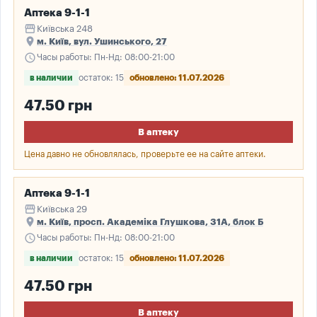
Аптека 9-1-1
storefront
Київська 248
place
м. Київ, вул. Ушинського, 27
schedule
Часы работы: Пн-Нд: 08:00-21:00
в наличии
остаток: 15
обновлено: 11.07.2026
47.50 грн
В аптеку
Цена давно не обновлялась, проверьте ее на сайте аптеки.
Аптека 9-1-1
storefront
Київська 29
place
м. Київ, просп. Академіка Глушкова, 31А, блок Б
schedule
Часы работы: Пн-Нд: 08:00-21:00
в наличии
остаток: 15
обновлено: 11.07.2026
47.50 грн
В аптеку