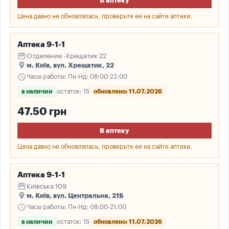
В аптеку
Цена давно не обновлялась, проверьте ее на сайте аптеки.
Аптека 9-1-1
storefront
Отделение -Хрещатик 22
place
м. Київ, вул. Хрещатик, 22
schedule
Часы работы: Пн-Нд: 08:00-22:00
в наличии
остаток: 15
обновлено: 11.07.2026
47.50 грн
В аптеку
Цена давно не обновлялась, проверьте ее на сайте аптеки.
Аптека 9-1-1
storefront
Київська 109
place
м. Київ, вул. Центральна, 21Б
schedule
Часы работы: Пн-Нд: 08:00-21:00
в наличии
остаток: 15
обновлено: 11.07.2026