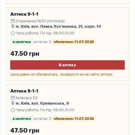
Аптека 9-1-1
storefront
Отделение №10 (Аптечка)
place
м. Київ, вул. Левка Лук'яненка, 21, корп. 14
schedule
Часы работы: Пн-Нд: 08:00-21:00
в наличии
остаток: 5
обновлено: 11.07.2026
47.50 грн
В аптеку
Цена давно не обновлялась, проверьте ее на сайте аптеки.
Аптека 9-1-1
storefront
Київська 112
place
м. Київ, вул. Єреванська, 9
schedule
Часы работы: Пн-Нд: 08:00-21:00
в наличии
остаток: 5
обновлено: 11.07.2026
47.50 грн