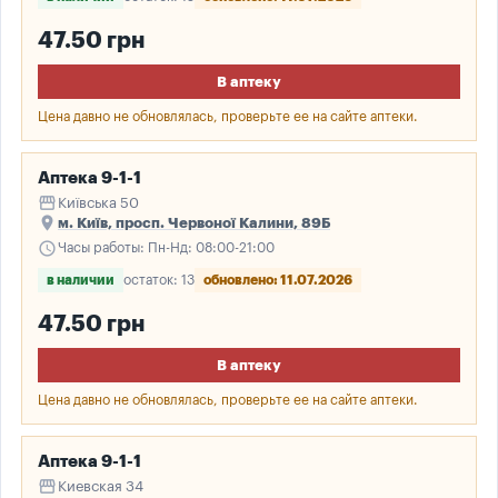
47.50 грн
В аптеку
Цена давно не обновлялась, проверьте ее на сайте аптеки.
Аптека 9-1-1
storefront
Київська 50
place
м. Київ, просп. Червоної Калини, 89Б
schedule
Часы работы: Пн-Нд: 08:00-21:00
в наличии
остаток: 13
обновлено: 11.07.2026
47.50 грн
В аптеку
Цена давно не обновлялась, проверьте ее на сайте аптеки.
Аптека 9-1-1
storefront
Киевская 34