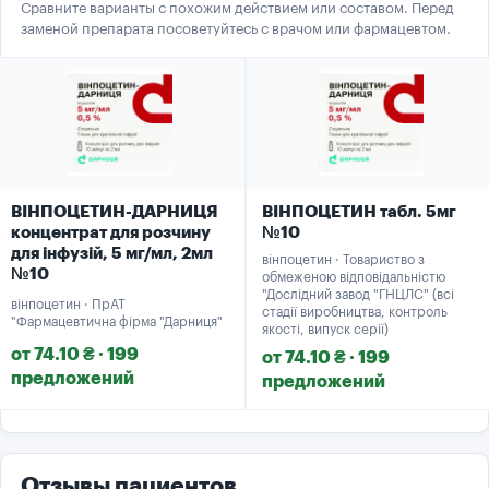
Сравните варианты с похожим действием или составом. Перед
заменой препарата посоветуйтесь с врачом или фармацевтом.
ВІНПОЦЕТИН-ДАРНИЦЯ
ВІНПОЦЕТИН табл. 5мг
концентрат для розчину
№10
для інфузій, 5 мг/мл, 2мл
вінпоцетин · Товариство з
№10
обмеженою відповідальністю
"Дослідний завод "ГНЦЛС" (всі
вінпоцетин · ПрАТ
стадії виробництва, контроль
"Фармацевтична фірма "Дарниця"
якості, випуск серії)
от 74.10 ₴ · 199
от 74.10 ₴ · 199
предложений
предложений
Отзывы пациентов