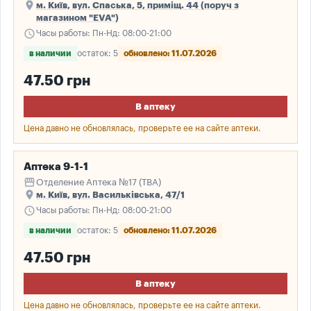
place
м. Київ, вул. Спаська, 5, приміщ. 44 (поруч з
магазином "EVA")
schedule
Часы работы: Пн-Нд: 08:00-21:00
в наличии
остаток: 5
обновлено: 11.07.2026
47.50 грн
В аптеку
Цена давно не обновлялась, проверьте ее на сайте аптеки.
Аптека 9-1-1
storefront
Отделение Аптека №17 (ТВА)
place
м. Київ, вул. Васильківська, 47/1
schedule
Часы работы: Пн-Нд: 08:00-21:00
в наличии
остаток: 5
обновлено: 11.07.2026
47.50 грн
В аптеку
Цена давно не обновлялась, проверьте ее на сайте аптеки.