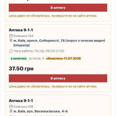
В аптеку
Цена давно не обновлялась, проверьте ее на сайте аптеки.
Аптека 9-1-1
storefront
Київська 144
place
м. Київ, просп. Соборності, 7Б (поруч з точкою видачі
Епіцентр)
schedule
Часы работы: Пн-Нд: 09:00-21:00
в наличии
остаток: 5
обновлено: 11.07.2026
37.50 грн
В аптеку
Цена давно не обновлялась, проверьте ее на сайте аптеки.
Аптека 9-1-1
storefront
Київська 168
place
м. Київ, вул. Васильківська, 4-А