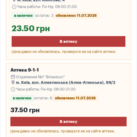
schedule
Часы работы: Пн-Нд: 08:00-21:00
в наличии
остаток: 3
обновлено: 11.07.2026
23.50 грн
В аптеку
Цена давно не обновлялась, проверьте ее на сайте аптеки.
Аптека 9-1-1
storefront
Отделение №1 "Вітанікус"
place
м. Київ, вул. Алматинська (Алма-Атинська), 99/2
schedule
Часы работы: Пн-Нд: 08:00-21:00
в наличии
остаток: 6
обновлено: 11.07.2026
37.50 грн
В аптеку
Цена давно не обновлялась, проверьте ее на сайте аптеки.