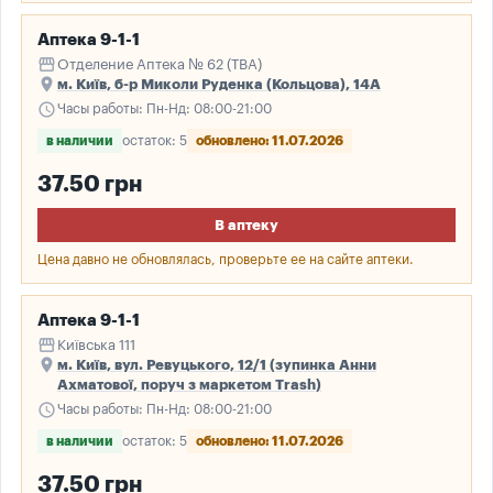
Аптека 9-1-1
storefront
Отделение Аптека № 62 (ТВА)
place
м. Київ, б-р Миколи Руденка (Кольцова), 14А
schedule
Часы работы: Пн-Нд: 08:00-21:00
в наличии
остаток: 5
обновлено: 11.07.2026
37.50 грн
В аптеку
Цена давно не обновлялась, проверьте ее на сайте аптеки.
Аптека 9-1-1
storefront
Київська 111
place
м. Київ, вул. Ревуцького, 12/1 (зупинка Анни
Ахматової, поруч з маркетом Trash)
schedule
Часы работы: Пн-Нд: 08:00-21:00
в наличии
остаток: 5
обновлено: 11.07.2026
37.50 грн