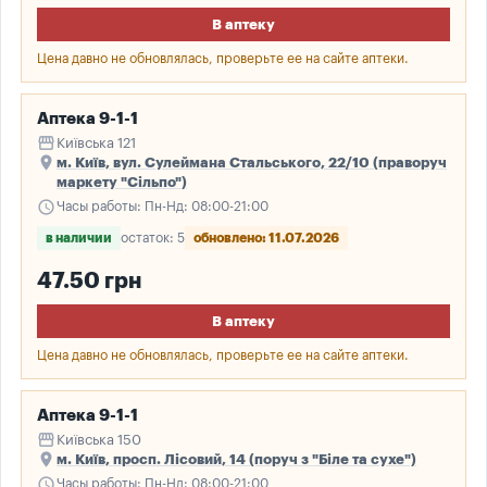
В аптеку
Цена давно не обновлялась, проверьте ее на сайте аптеки.
Аптека 9-1-1
storefront
Київська 121
place
м. Київ, вул. Сулеймана Стальського, 22/10 (праворуч
маркету "Сільпо")
schedule
Часы работы: Пн-Нд: 08:00-21:00
в наличии
остаток: 5
обновлено: 11.07.2026
47.50 грн
В аптеку
Цена давно не обновлялась, проверьте ее на сайте аптеки.
Аптека 9-1-1
storefront
Київська 150
place
м. Київ, просп. Лісовий, 14 (поруч з "Біле та сухе")
schedule
Часы работы: Пн-Нд: 08:00-21:00