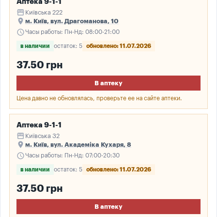
Аптека 9-1-1
storefront
Київська 222
place
м. Київ, вул. Драгоманова, 10
schedule
Часы работы: Пн-Нд: 08:00-21:00
в наличии
остаток: 5
обновлено: 11.07.2026
37.50 грн
В аптеку
Цена давно не обновлялась, проверьте ее на сайте аптеки.
Аптека 9-1-1
storefront
Київська 32
place
м. Київ, вул. Академіка Кухаря, 8
schedule
Часы работы: Пн-Нд: 07:00-20:30
в наличии
остаток: 5
обновлено: 11.07.2026
37.50 грн
В аптеку