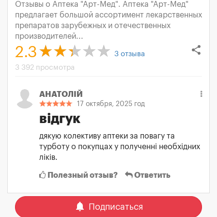
Отзывы о Аптека "Арт-Мед". Аптека "Арт-Мед"
предлагает большой ассортимент лекарственных
препаратов зарубежных и отечественных
производителей...
share
2.3
3
отзыва
3 392 просмотра
АНАТОЛІЙ
17 октября, 2025 год
відгук
дякую колективу аптеки за повагу та
турботу о покупцах у полученні необхідних
ліків.
Полезный отзыв?
Ответить
notifications
Подписаться