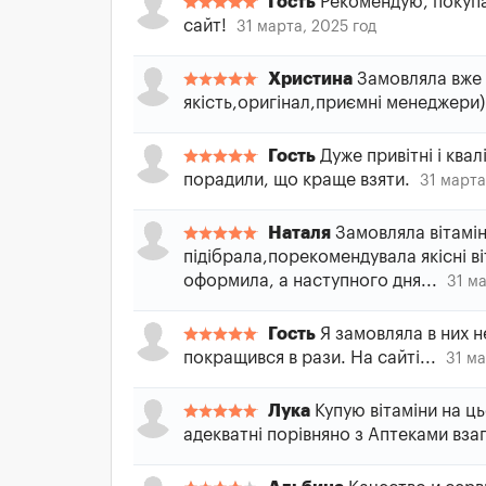
Гость
Рекомендую, покупа
сайт!
31 марта, 2025 год
Христина
Замовляла вже 
якість,оригінал,приємні менеджери
Гость
Дуже привітні і ква
порадили, що краще взяти.
31 марта
Наталя
Замовляла вітамін
підібрала,порекомендувала якісні в
оформила, а наступного дня...
31 ма
Гость
Я замовляла в них не
покращився в рази. На сайті...
31 ма
Лука
Купую вітаміни на цьо
адекватні порівняно з Аптеками взаг