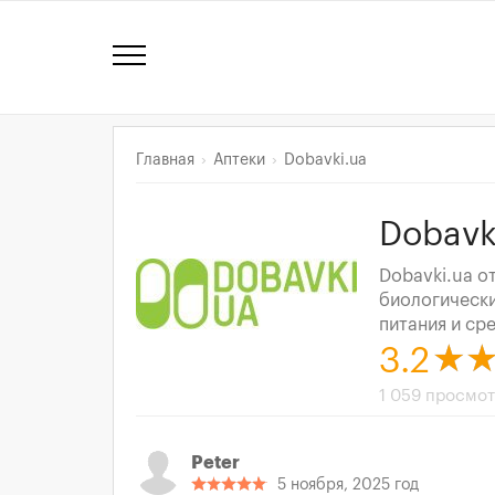
Главная
Аптеки
Dobavki.ua
Dobavk
Dobavki.ua о
биологически
питания и ср
3.2
1 059 просмо
Peter
5 ноября, 2025 год