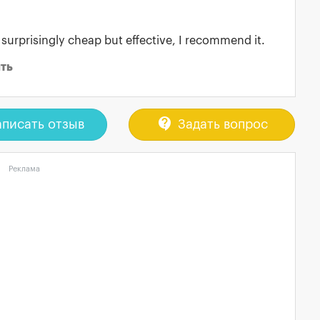
y, surprisingly cheap but effective, I recommend it.
ть
contact_support
писать отзыв
Задать вопрос
Реклама