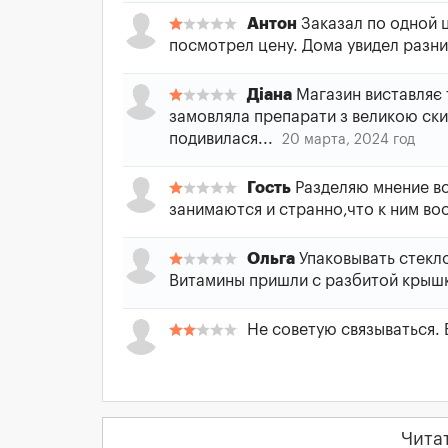
Антон
Заказал по одной ц
посмотрел цену. Дома увидел разни
Діана
Магазин виставляє т
замовляла препарати з великою скид
подивилася...
20 марта, 2024 год
Гость
Разделяю мнение вс
занимаются и странно,что к ним 
Ольга
Упаковывать стекло
Витамины пришли с разбитой крыш
Не советую связываться.
Чита