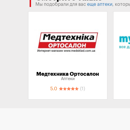
Мы подобрали для вас
еще аптеки
, котор
Медтехника Ортосалон
Аптеки
5.0
(1)