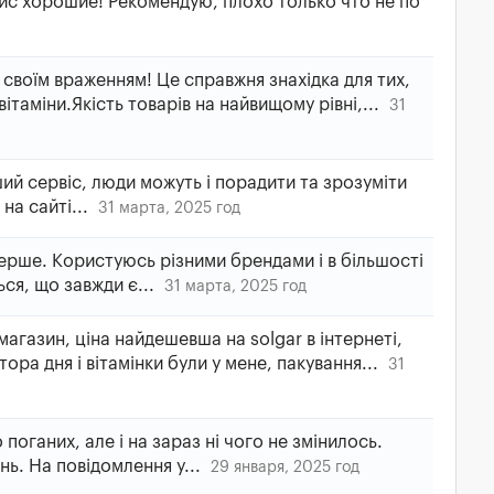
ис хорошие! Рекомендую, плохо только что не по
своїм враженням! Це справжня знахідка для тих,
вітаміни.Якість товарів на найвищому рівні,...
31
ий сервіс, люди можуть і порадити та зрозуміти
 на сайті...
31 марта, 2025 год
рше. Користуюсь різними брендами і в більшості
ься, що завжди є...
31 марта, 2025 год
агазин, ціна найдешевша на solgar в інтернеті,
ора дня і вітамінки були у мене, пакування...
31
 поганих, але і на зараз ні чого не змінилось.
ь. На повідомлення у...
29 января, 2025 год