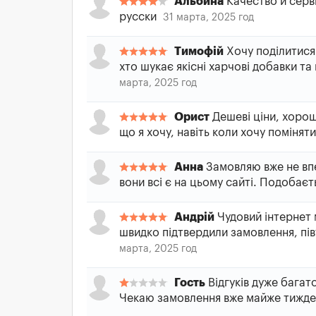
Альбина
Качество и серв
русски
31 марта, 2025 год
Тимофій
Хочу поділитися 
хто шукає якісні харчові добавки та 
марта, 2025 год
Орист
Дешеві ціни, хорош
що я хочу, навіть коли хочу поміняти
Анна
Замовляю вже не впе
вони всі є на цьому сайті. Подобаєт
Андрій
Чудовий інтернет м
швидко підтвердили замовлення, півт
марта, 2025 год
Гость
Відгуків дуже багато
Чекаю замовлення вже майже тижден