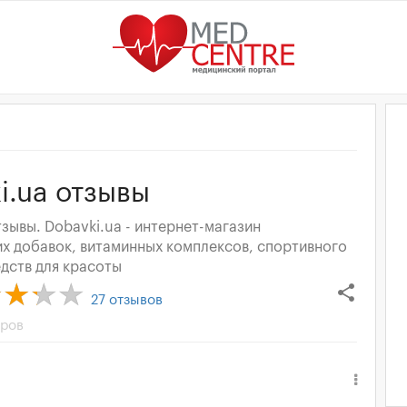
i.ua отзывы
тзывы. Dobavki.ua - интернет-магазин
х добавок, витаминных комплексов, спортивного
едств для красоты
share
27
отзывов
тров