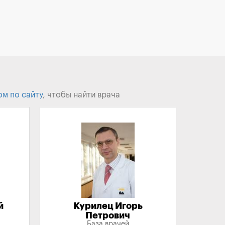
ом по сайту
, чтобы найти врача
й
Курилец Игорь
Петрович
База врачей