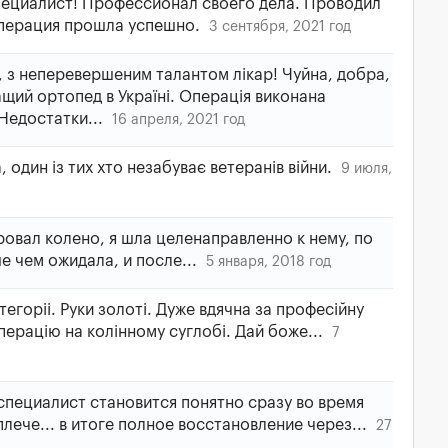
ециалист! Профессионал своего дела. Проводил
Операция прошла успешно.
3 сентября, 2021 год
 з неперевершеним талантом лікар! Чуйна, добра,
щий ортопед в Україні. Операція виконана
 Недостатки...
16 апреля, 2021 год
, один із тих хто незабуває ветеранів війни.
9 июля,
овал колено, я шла целенаправленно к нему, по
е чем ожидала, и после...
5 января, 2018 год
тегоріі. Руки золоті. Дуже вдячна за професійну
перацію на колінному суглобі. Дай боже...
7
 специалист становится понятно сразу во время
лече... в итоге полное восстановление через...
27