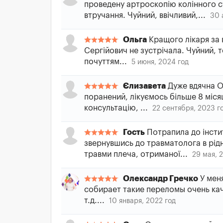
проведену артроскопію колінного с
втручання. Чуйний, ввічливий,...
30 
Ольга
Кращого лікаря за 
Сергійович не зустрічала. Чуйний, 
почуттям...
5 июня, 2024 год
Єлизавета
Дуже вдячна О
поранений, лікуємось більше 8 міся
консультацію, ...
22 сентября, 2023 г
Гость
Потрапила до інстит
звернувшись до травматолога в рід
травми плеча, отриманої...
29 мая, 
Олександр Гречко
У меня
собирает такие переломы очень кач
т.д....
10 января, 2022 год