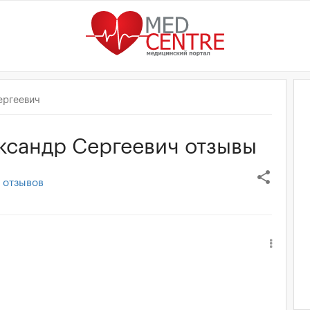
ергеевич
ксандр Сергеевич отзывы
share
отзывов