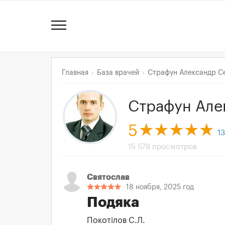
Главная
База врачей
Страфун Александр С
Страфун Але
5
13
15 578 просмотров
Святослав
18 ноября, 2025 год
Подяка
Покотілов С.Л.