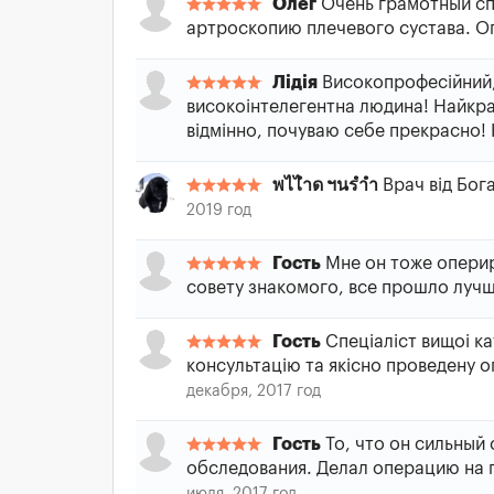
Олег
Очень грамотный сп
артроскопию плечевого сустава. 
Лідія
Високопрофесійний,
високоінтелегентна людина! Найкра
відмінно, почуваю себе прекрасно!
พไไำด ฯนรำำ
Врач від Бога
2019 год
Гость
Мне он тоже оперир
совету знакомого, все прошло лучш
Гость
Спеціаліст вищоі ка
консультацію та якісно проведену о
декабря, 2017 год
Гость
То, что он сильный
обследования. Делал операцию на п