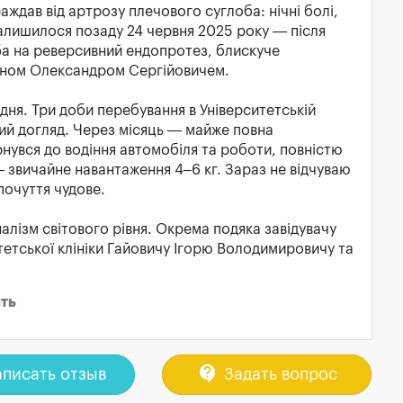
траждав від артрозу плечового суглоба: нічні болі,
залишилося позаду 24 червня 2025 року — після
оба на реверсивний ендопротез, блискуче
фуном Олександром Сергійовичем.
дня. Три доби перебування в Університетській
ний догляд. Через місяць — майже повна
рнувся до водіння автомобіля та роботи, повністю
— звичайне навантаження 4–6 кг. Зараз не відчуваю
очуття чудове.
алізм світового рівня. Окрема подяка завідувачу
тетської клініки Гайовичу Ігорю Володимировичу та
ть
contact_support
писать отзыв
Задать вопрос