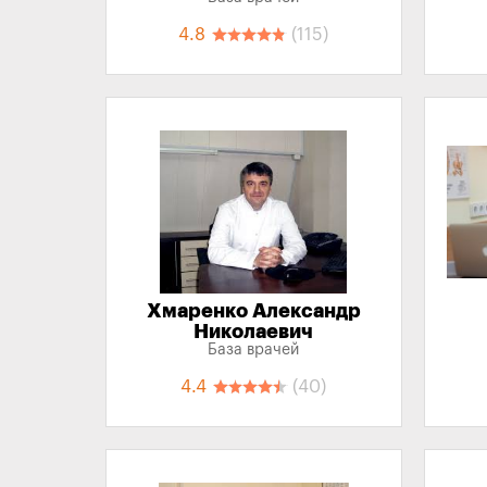
4.8
(115)
Хмаренко Александр
Николаевич
База врачей
4.4
(40)