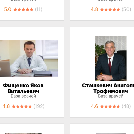
5.0
(11)
4.8
(50)
Фищенко Яков
Сташкевич Анатол
Витальевич
Трофимович
База врачей
База врачей
4.8
(192)
4.6
(48)