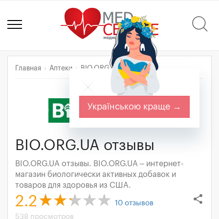
Главная
Аптеки
BIO.ORG.UA
Українською краще →
BIO.ORG.UA отзывы
BIO.ORG.UA отзывы. BIO.ORG.UA – интернет-
магазин биологически активных добавок и
товаров для здоровья из США.
share
2.2
10
отзывов
538 просмотров