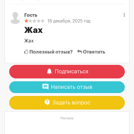
Гость
16 декабря, 2025 год
Жах
Жах
Полезный отзыв?
Ответить
notifications
Подписаться
comment
Написать отзыв
contact_support
Задать вопрос
Реклама