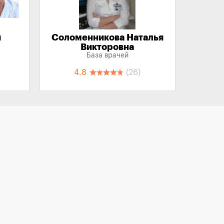
й
Соломенникова Наталья
Викторовна
База врачей
4.8
(26)