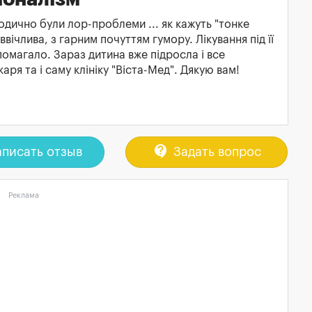
одично були лор-проблеми ... як кажуть "тонке
ввічлива, з гарним почуттям гумору. Лікування під її
магало. Зараз дитина вже підросла і все
ря та і саму клініку "Віста-Мед". Дякую вам!
contact_support
писать отзыв
Задать вопрос
Реклама