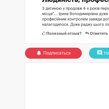
З дитиною у продовж 4-х років пері
місце"... Ірина Володимирівна дуже 
професійним контролем завжди допо
налагодилося. Дуже раджу цього ліка
Полезный отзыв?
Ответить
notifications
comment
Подписаться
На