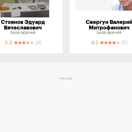
Стоянов Эдуард
Свергун Валери
Вячеславович
Митрофанович
База врачей
База врачей
3.3
(4)
4.2
(5)
Реклама