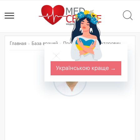
Главная
База врачей
Протас Руслан Викторович
Українською краще →