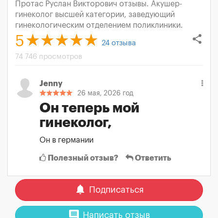
Протас Руслан Викторович отзывы. Aкушер-
гинеколог высшей категории, заведующий
гинекологическим отделением поликлиники.
share
5
24
отзыва
74 746 просмотров
Jenny
26 мая, 2026 год
Он теперь мой
гинеколог,
Он в германии
Полезный отзыв?
Ответить
notifications
Подписаться
comment
Написать отзыв