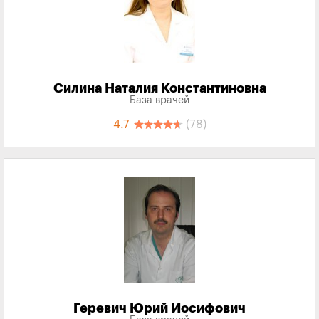
Силина Наталия Константиновна
База врачей
4.7
(78)
Геревич Юрий Иосифович