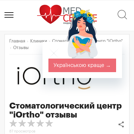
Главная
Клиники
Стоматологический центр "iOrtho"
Отзывы
Українською краще →
Стоматологический центр
"iOrtho"
отзывы
share
87 просмотров