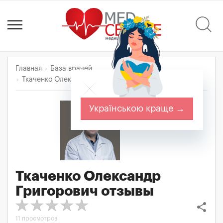
Главная
База врачей
Ткаченко Олександр Григорович
Отзывы
Українською краще →
Ткаченко Олександр
Григорович
отзывы
share
11 просмотров