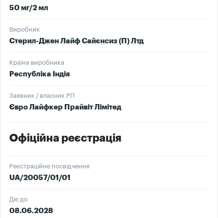
50 мг/2 мл
Виробник
Стерил-Джен Лайф Сайєнсиз (П) Лтд
Країна виробника
Республіка Індія
Заявник / власник РП
Євро Лайфкер Прайвіт Лімітед
Офіційна реєстрація
Реєстраційне посвідчення
UA/20057/01/01
Діє до
08.06.2028