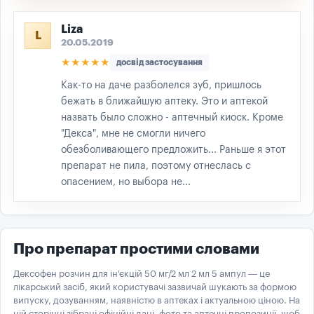
Liza
L
20.05.2019
★★★★★
досвід застосування
Как-то на даче разболелся зуб, пришлось
бежать в ближайшую аптеку. Это и аптекой
назвать было сложно - аптечный киоск. Кроме
"Декса", мне не смогли ничего
обезболивающего предложить... Раньше я этот
препарат не пила, поэтому отнеслась с
опасением, но выбора не...
Про препарат простими словами
Дексофен розчин для ін'єкцій 50 мг/2 мл 2 мл 5 ампул — це
лікарський засіб, який користувачі зазвичай шукають за формою
випуску, дозуванням, наявністю в аптеках і актуальною ціною. На
цій сторінці зібрані офіційні дані, фото та аптечні пропозиції, щоб