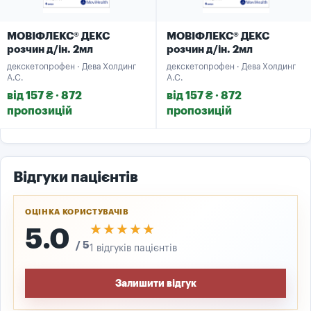
МОВІФЛЕКС® ДЕКС
МОВІФЛЕКС® ДЕКС
розчин д/ін. 2мл
розчин д/ін. 2мл
декскетопрофен · Дева Холдинг
декскетопрофен · Дева Холдинг
А.С.
А.С.
від 157 ₴ · 872
від 157 ₴ · 872
пропозицій
пропозицій
Відгуки пацієнтів
ОЦІНКА КОРИСТУВАЧІВ
★★★★★
★★★★★
5.0
/ 5
1 відгуків пацієнтів
Залишити відгук