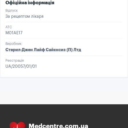
Офіційна інформація
Відпуск
За рецептом лікаря
ATC
M01AE17
Виробник
Стерил-Джен Лайф Сайєнсиз (П) Лтд
Реєстрація
UA/20057/01/01
Medcentre.com.ua