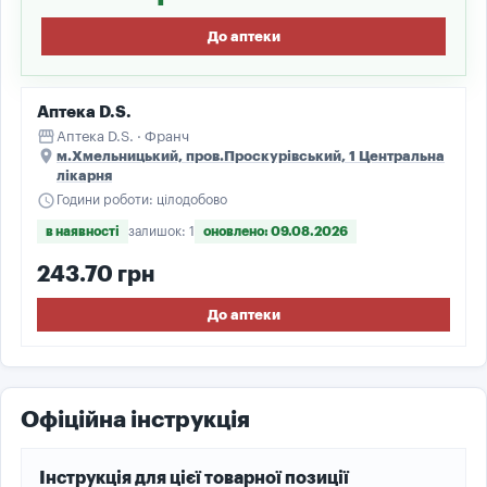
До аптеки
Аптека D.S.
storefront
Аптека D.S. · Франч
place
м.Хмельницький, пров.Проскурівський, 1 Центральна
лікарня
schedule
Години роботи: цілодобово
в наявності
залишок: 1
оновлено: 09.08.2026
243.70 грн
До аптеки
Офіційна інструкція
Інструкція для цієї товарної позиції