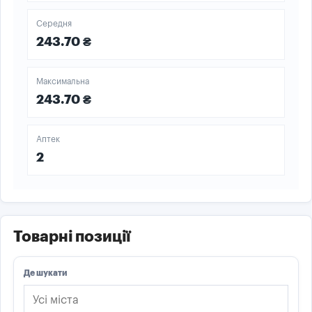
Середня
243.70 ₴
Максимальна
243.70 ₴
Аптек
2
Товарні позиції
Де шукати