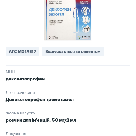
ATC M01AE17
Відпускається за рецептом
МНН
декскетопрофен
Діючі речовини
Декскетопрофен трометамол
Форма випуску
розчин для ін’єкцій, 50 мг/2 мл
Дозування