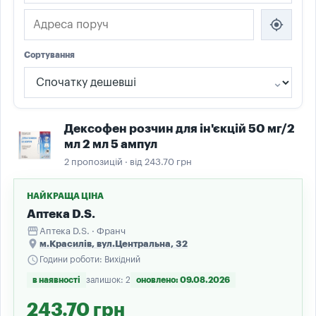
my_location
Сортування
Дексофен розчин для ін'єкцій 50 мг/2
мл 2 мл 5 ампул
2 пропозицій · від 243.70 грн
НАЙКРАЩА ЦІНА
Аптека D.S.
storefront
Аптека D.S. · Франч
place
м.Красилів, вул.Центральна, 32
schedule
Години роботи: Вихідний
в наявності
залишок: 2
оновлено: 09.08.2026
243.70 грн