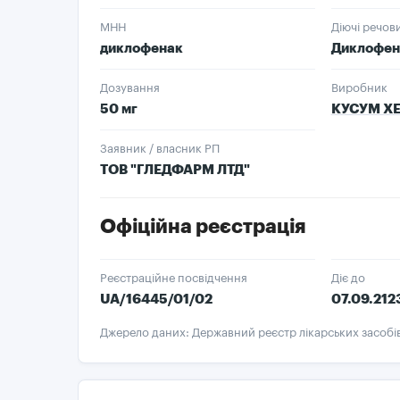
МНН
Діючі речов
диклофенак
Диклофена
Дозування
Виробник
50 мг
КУСУМ ХЕ
Заявник / власник РП
ТОВ "ГЛЕДФАРМ ЛТД"
Офіційна реєстрація
Реєстраційне посвідчення
Діє до
UA/16445/01/02
07.09.212
Джерело даних: Державний реєстр лікарських засобі