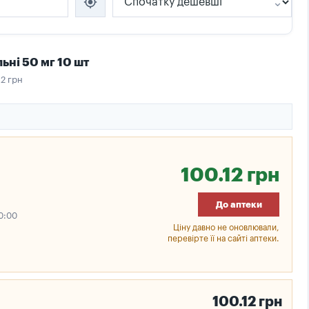
my_location
ьні 50 мг 10 шт
12 грн
100.12 грн
До аптеки
0:00
Ціну давно не оновлювали,
перевірте її на сайті аптеки.
100.12 грн