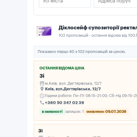
Діклосейф супозиторії ректал
102 пропозицій · остання відома від 100.
Показано перші 40 з 102 пропозицій за ціною.
ОСТАННЯ ВІДОМА ЦІНА
3і
storefront
м.Київ, вул. Дегтярівська, 12/7
place
Київ, вул.Дегтярівська, 12/7
schedule
Години роботи: Пн–Пт 08:15–21:00; Сб–Нд 09:15–2
call
+380 50 347 02 39
в наявності
залишок: 1
оновлено: 09.07.2026
3і