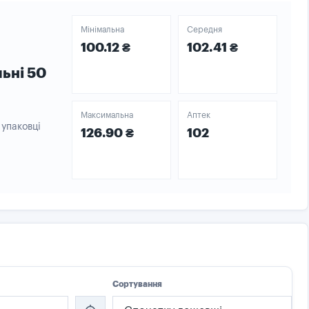
Мінімальна
Середня
100.12 ₴
102.41 ₴
льні 50
Максимальна
Аптек
 упаковці
126.90 ₴
102
Сортування