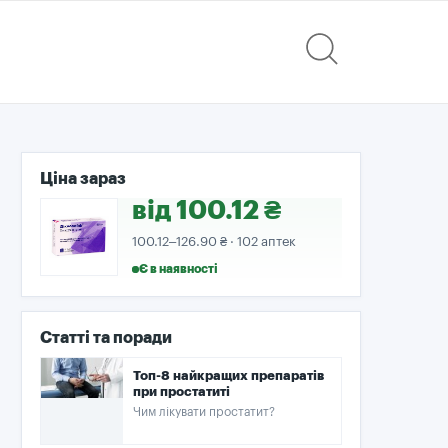
Ціна зараз
від 100.12 ₴
100.12–126.90 ₴ · 102 аптек
Є в наявності
Статті та поради
Топ-8 найкращих препаратів
при простатиті
Чим лікувати простатит?