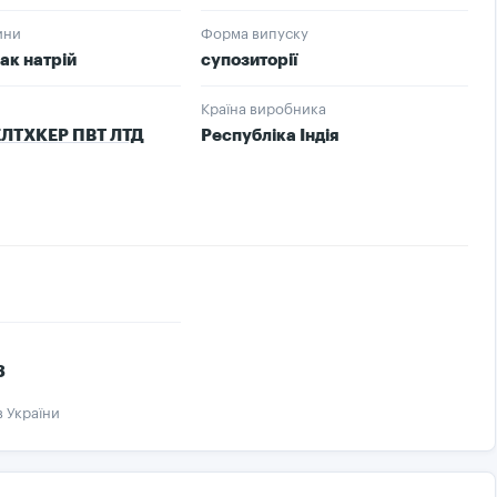
ини
Форма випуску
к натрій
супозиторії
Країна виробника
ЛТХКЕР ПВТ ЛТД
Республіка Індія
3
в України