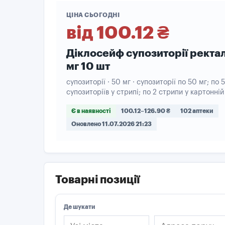
ЦІНА СЬОГОДНІ
від 100.12 ₴
Діклосейф супозиторії ректа
мг 10 шт
супозиторії · 50 мг · супозиторії по 50 мг; по 5
супозиторіїв у стрипі; по 2 стрипи у картонній
Є в наявності
100.12–126.90 ₴
102 аптеки
Оновлено 11.07.2026 21:23
Товарні позиції
Де шукати