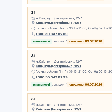
3і
storefront
м.Київ, вул. Дегтярівська, 12/7
place
Київ, вул.Дегтярівська, 12/7
schedule
Години роботи: Пн–Пт 08:15–21:00; Сб–Нд 09:15–2
call
+380 50 347 02 39
в наявності
залишок: 1
оновлено: 09.07.2026
3і
storefront
м.Київ, вул. Дегтярівська, 12/7
place
Київ, вул.Дегтярівська, 12/7
schedule
Години роботи: Пн–Пт 08:15–21:00; Сб–Нд 09:15–2
call
+380 50 347 02 39
в наявності
залишок: 1
оновлено: 09.07.2026
3і
storefront
м.Київ, вул. Дегтярівська, 12/7
place
Київ, вул.Дегтярівська, 12/7