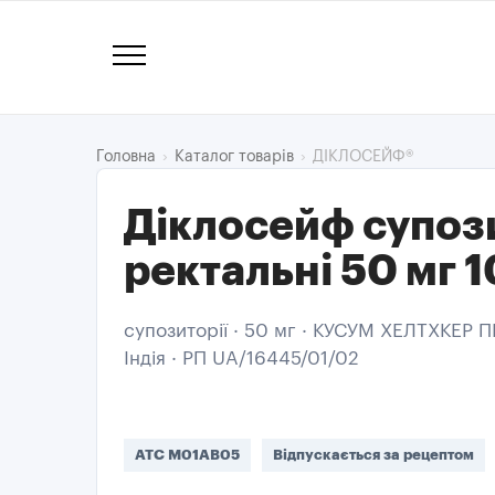
ДІКЛОСЕЙФ®
Головна
Каталог товарів
Діклосейф супози
ректальні 50 мг 1
супозиторії · 50 мг · КУСУМ ХЕЛТХКЕР П
Індія · РП UA/16445/01/02
ATC M01AB05
Відпускається за рецептом