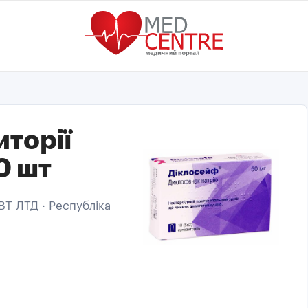
торії
0 шт
ВТ ЛТД · Республіка