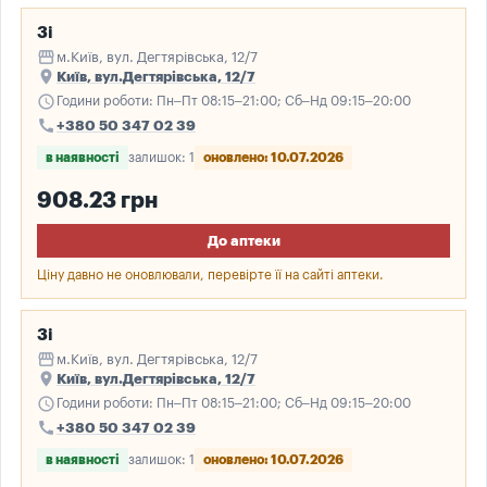
3і
storefront
м.Київ, вул. Дегтярівська, 12/7
place
Київ, вул.Дегтярівська, 12/7
schedule
Години роботи: Пн–Пт 08:15–21:00; Сб–Нд 09:15–20:00
call
+380 50 347 02 39
в наявності
залишок: 1
оновлено: 10.07.2026
908.23 грн
До аптеки
Ціну давно не оновлювали, перевірте її на сайті аптеки.
3і
storefront
м.Київ, вул. Дегтярівська, 12/7
place
Київ, вул.Дегтярівська, 12/7
schedule
Години роботи: Пн–Пт 08:15–21:00; Сб–Нд 09:15–20:00
call
+380 50 347 02 39
в наявності
залишок: 1
оновлено: 10.07.2026