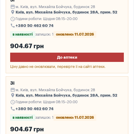
3і
storefront
м. Київ, вул. Михайла Бойчука, будинок 28
place
Київ, вул. Михайла Бойчука, будинок 28А, прим. 52
schedule
Години роботи: Щодня 08:15–20:00
call
+380 50 462 60 74
в наявності
залишок: 1
оновлено: 11.07.2026
904.67 грн
До аптеки
Ціну давно не оновлювали, перевірте її на сайті аптеки.
3і
storefront
м. Київ, вул. Михайла Бойчука, будинок 28
place
Київ, вул. Михайла Бойчука, будинок 28А, прим. 52
schedule
Години роботи: Щодня 08:15–20:00
call
+380 50 462 60 74
в наявності
залишок: 1
оновлено: 11.07.2026
904.67 грн