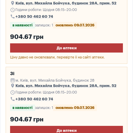
place
Київ, вул. Михайла Бойчука, будинок 28А, прим. 52
schedule
Години роботи: Щодня 08:15–20:00
call
+380 50 462 60 74
в наявності
залишок: 1
оновлено: 09.07.2026
904.67 грн
До аптеки
Ціну давно не оновлювали, перевірте її на сайті аптеки.
3і
storefront
м. Київ, вул. Михайла Бойчука, будинок 28
place
Київ, вул. Михайла Бойчука, будинок 28А, прим. 52
schedule
Години роботи: Щодня 08:15–20:00
call
+380 50 462 60 74
в наявності
залишок: 1
оновлено: 09.07.2026
904.67 грн
До аптеки