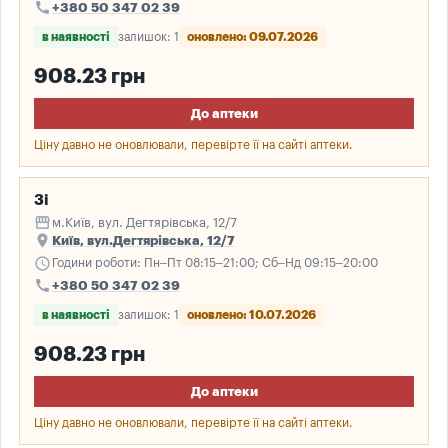
call
+380 50 347 02 39
в наявності
залишок: 1
оновлено: 09.07.2026
908.23 грн
До аптеки
Ціну давно не оновлювали, перевірте її на сайті аптеки.
3і
storefront
м.Київ, вул. Дегтярівська, 12/7
place
Київ, вул.Дегтярівська, 12/7
schedule
Години роботи: Пн–Пт 08:15–21:00; Сб–Нд 09:15–20:00
call
+380 50 347 02 39
в наявності
залишок: 1
оновлено: 10.07.2026
908.23 грн
До аптеки
Ціну давно не оновлювали, перевірте її на сайті аптеки.