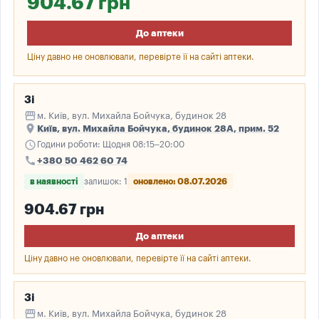
904.67 грн
До аптеки
Ціну давно не оновлювали, перевірте її на сайті аптеки.
3і
storefront
м. Київ, вул. Михайла Бойчука, будинок 28
place
Київ, вул. Михайла Бойчука, будинок 28А, прим. 52
schedule
Години роботи: Щодня 08:15–20:00
call
+380 50 462 60 74
в наявності
залишок: 1
оновлено: 08.07.2026
904.67 грн
До аптеки
Ціну давно не оновлювали, перевірте її на сайті аптеки.
3і
storefront
м. Київ, вул. Михайла Бойчука, будинок 28