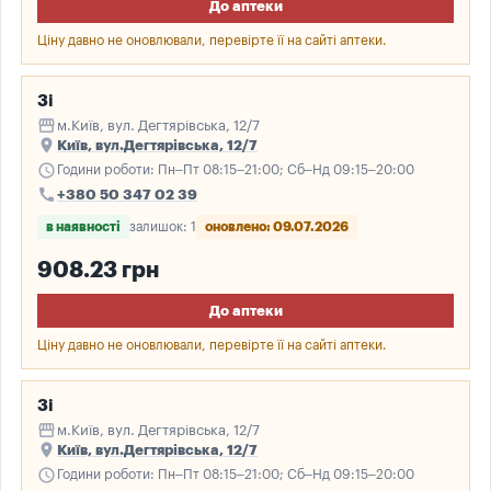
До аптеки
Ціну давно не оновлювали, перевірте її на сайті аптеки.
3і
storefront
м.Київ, вул. Дегтярівська, 12/7
place
Київ, вул.Дегтярівська, 12/7
schedule
Години роботи: Пн–Пт 08:15–21:00; Сб–Нд 09:15–20:00
call
+380 50 347 02 39
в наявності
залишок: 1
оновлено: 09.07.2026
908.23 грн
До аптеки
Ціну давно не оновлювали, перевірте її на сайті аптеки.
3і
storefront
м.Київ, вул. Дегтярівська, 12/7
place
Київ, вул.Дегтярівська, 12/7
schedule
Години роботи: Пн–Пт 08:15–21:00; Сб–Нд 09:15–20:00