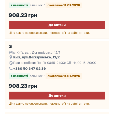
в наявності
залишок: 1
оновлено: 11.07.2026
908.23 грн
До аптеки
Ціну давно не оновлювали, перевірте її на сайті аптеки.
3і
storefront
м.Київ, вул. Дегтярівська, 12/7
place
Київ, вул.Дегтярівська, 12/7
schedule
Години роботи: Пн–Пт 08:15–21:00; Сб–Нд 09:15–20:00
call
+380 50 347 02 39
в наявності
залишок: 1
оновлено: 11.07.2026
908.23 грн
До аптеки
Ціну давно не оновлювали, перевірте її на сайті аптеки.