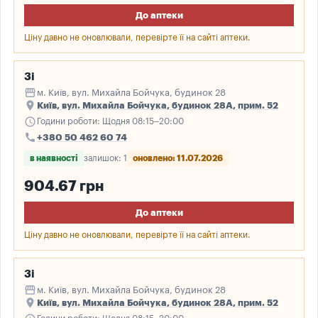
До аптеки
Ціну давно не оновлювали, перевірте її на сайті аптеки.
3і
storefront
м. Київ, вул. Михайла Бойчука, будинок 28
place
Київ, вул. Михайла Бойчука, будинок 28А, прим. 52
schedule
Години роботи: Щодня 08:15–20:00
call
+380 50 462 60 74
в наявності
залишок: 1
оновлено: 11.07.2026
904.67 грн
До аптеки
Ціну давно не оновлювали, перевірте її на сайті аптеки.
3і
storefront
м. Київ, вул. Михайла Бойчука, будинок 28
place
Київ, вул. Михайла Бойчука, будинок 28А, прим. 52