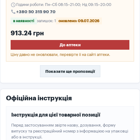
schedule
Години роботи: Пн–Сб 08:15–21:00; Нд 09:15–20:00
call
+380 50 315 90 70
в наявності
залишок: 1
оновлено: 09.07.2026
913.24 грн
До аптеки
Ціну давно не оновлювали, перевірте її на сайті аптеки.
Показати ще пропозиції
Офіційна інструкція
Інструкція для цієї товарної позиції
Перед застосуванням звірте назву, дозування, форму
випуску та реєстраційний номер з інформацією на упаковці
або в інструкції.