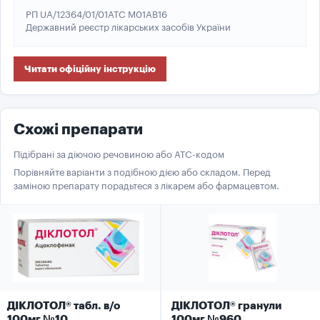
РП UA/12364/01/01
ATC M01AB16
Державний реєстр лікарських засобів України
Читати офіційну інструкцію
Схожі препарати
Підібрані за діючою речовиною або ATC-кодом
Порівняйте варіанти з подібною дією або складом. Перед
заміною препарату порадьтеся з лікарем або фармацевтом.
ДІКЛОТОЛ® табл. в/о
ДІКЛОТОЛ® гранули
100мг №10
100мг №960