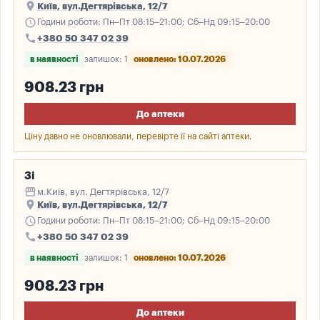
place
Київ, вул.Дегтярівська, 12/7
schedule
Години роботи: Пн–Пт 08:15–21:00; Сб–Нд 09:15–20:00
call
+380 50 347 02 39
в наявності
залишок: 1
оновлено: 10.07.2026
908.23 грн
До аптеки
Ціну давно не оновлювали, перевірте її на сайті аптеки.
3і
storefront
м.Київ, вул. Дегтярівська, 12/7
place
Київ, вул.Дегтярівська, 12/7
schedule
Години роботи: Пн–Пт 08:15–21:00; Сб–Нд 09:15–20:00
call
+380 50 347 02 39
в наявності
залишок: 1
оновлено: 10.07.2026
908.23 грн
До аптеки