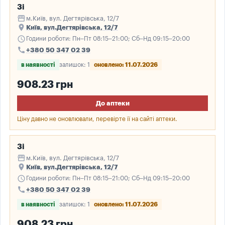
3і
storefront
м.Київ, вул. Дегтярівська, 12/7
place
Київ, вул.Дегтярівська, 12/7
schedule
Години роботи: Пн–Пт 08:15–21:00; Сб–Нд 09:15–20:00
call
+380 50 347 02 39
в наявності
залишок: 1
оновлено: 11.07.2026
908.23 грн
До аптеки
Ціну давно не оновлювали, перевірте її на сайті аптеки.
3і
storefront
м.Київ, вул. Дегтярівська, 12/7
place
Київ, вул.Дегтярівська, 12/7
schedule
Години роботи: Пн–Пт 08:15–21:00; Сб–Нд 09:15–20:00
call
+380 50 347 02 39
в наявності
залишок: 1
оновлено: 11.07.2026
908.23 грн