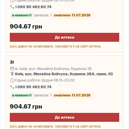
schedule
Години роботи: Щодня 08:15–20:00
call
+380 50 462 60 74
в наявності
залишок: 1
оновлено: 11.07.2026
904.67 грн
До аптеки
Ціну давно не оновлювали, перевірте її на сайті аптеки.
3і
storefront
м. Київ, вул. Михайла Бойчука, будинок 28
place
Київ, вул. Михайла Бойчука, будинок 28А, прим. 52
schedule
Години роботи: Щодня 08:15–20:00
call
+380 50 462 60 74
в наявності
залишок: 1
оновлено: 11.07.2026
904.67 грн
До аптеки
Ціну давно не оновлювали, перевірте її на сайті аптеки.