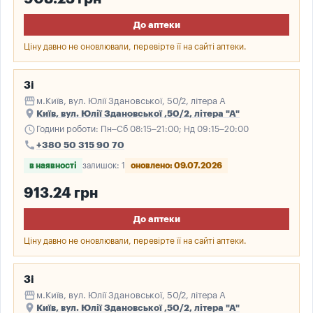
До аптеки
Ціну давно не оновлювали, перевірте її на сайті аптеки.
3і
storefront
м.Київ, вул. Юлії Здановської, 50/2, літера А
place
Київ, вул. Юлії Здановської ,50/2, літера "А"
schedule
Години роботи: Пн–Сб 08:15–21:00; Нд 09:15–20:00
call
+380 50 315 90 70
в наявності
залишок: 1
оновлено: 09.07.2026
913.24 грн
До аптеки
Ціну давно не оновлювали, перевірте її на сайті аптеки.
3і
storefront
м.Київ, вул. Юлії Здановської, 50/2, літера А
place
Київ, вул. Юлії Здановської ,50/2, літера "А"