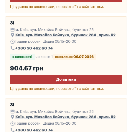
Ціну давно не оновлювали, перевірте її на сайті аптеки.
3і
storefront
м. Київ, вул. Михайла Бойчука, будинок 28
place
Київ, вул. Михайла Бойчука, будинок 28А, прим. 52
schedule
Години роботи: Щодня 08:15–20:00
call
+380 50 462 60 74
в наявності
залишок: 1
оновлено: 09.07.2026
904.67 грн
До аптеки
Ціну давно не оновлювали, перевірте її на сайті аптеки.
3і
storefront
м. Київ, вул. Михайла Бойчука, будинок 28
place
Київ, вул. Михайла Бойчука, будинок 28А, прим. 52
schedule
Години роботи: Щодня 08:15–20:00
call
+380 50 462 60 74