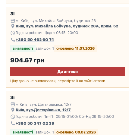
3і
storefront
м. Київ, вул. Михайла Бойчука, будинок 28
place
Київ, вул. Михайла Бойчука, будинок 28А, прим. 52
schedule
Години роботи: Щодня 08:15–20:00
call
+380 50 462 60 74
в наявності
залишок: 1
оновлено: 11.07.2026
904.67 грн
До аптеки
Ціну давно не оновлювали, перевірте її на сайті аптеки.
3і
storefront
м.Київ, вул. Дегтярівська, 12/7
place
Київ, вул.Дегтярівська, 12/7
schedule
Години роботи: Пн–Пт 08:15–21:00; Сб–Нд 09:15–20:00
call
+380 50 347 02 39
в наявності
залишок: 1
оновлено: 09.07.2026