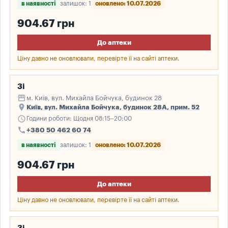
в наявності
залишок: 1
оновлено: 10.07.2026
904.67 грн
До аптеки
Ціну давно не оновлювали, перевірте її на сайті аптеки.
3і
storefront
м. Київ, вул. Михайла Бойчука, будинок 28
place
Київ, вул. Михайла Бойчука, будинок 28А, прим. 52
schedule
Години роботи: Щодня 08:15–20:00
call
+380 50 462 60 74
в наявності
залишок: 1
оновлено: 10.07.2026
904.67 грн
До аптеки
Ціну давно не оновлювали, перевірте її на сайті аптеки.