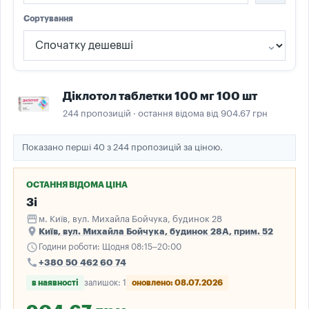
Сортування
Діклотол таблетки 100 мг 100 шт
244 пропозицій · остання відома від 904.67 грн
Показано перші 40 з 244 пропозицій за ціною.
ОСТАННЯ ВІДОМА ЦІНА
3і
storefront
м. Київ, вул. Михайла Бойчука, будинок 28
place
Київ, вул. Михайла Бойчука, будинок 28А, прим. 52
schedule
Години роботи: Щодня 08:15–20:00
call
+380 50 462 60 74
в наявності
залишок: 1
оновлено: 08.07.2026