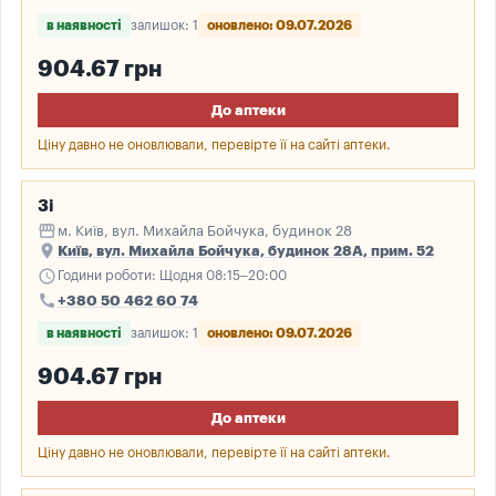
в наявності
залишок: 1
оновлено: 09.07.2026
904.67 грн
До аптеки
Ціну давно не оновлювали, перевірте її на сайті аптеки.
3і
storefront
м. Київ, вул. Михайла Бойчука, будинок 28
place
Київ, вул. Михайла Бойчука, будинок 28А, прим. 52
schedule
Години роботи: Щодня 08:15–20:00
call
+380 50 462 60 74
в наявності
залишок: 1
оновлено: 09.07.2026
904.67 грн
До аптеки
Ціну давно не оновлювали, перевірте її на сайті аптеки.