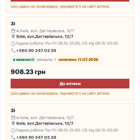
Ціну давно не оновлювали, перевірте її на сайті аптеки.
3і
storefront
м.Київ, вул. Дегтярівська, 12/7
place
Київ, вул.Дегтярівська, 12/7
schedule
Години роботи: Пн–Пт 08:15–21:00; Сб–Нд 09:15–20:00
call
+380 50 347 02 39
в наявності
залишок: 1
оновлено: 11.07.2026
908.23 грн
До аптеки
Ціну давно не оновлювали, перевірте її на сайті аптеки.
3і
storefront
м.Київ, вул. Дегтярівська, 12/7
place
Київ, вул.Дегтярівська, 12/7
schedule
Години роботи: Пн–Пт 08:15–21:00; Сб–Нд 09:15–20:00
call
+380 50 347 02 39