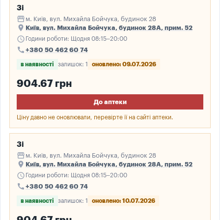
3і
storefront
м. Київ, вул. Михайла Бойчука, будинок 28
place
Київ, вул. Михайла Бойчука, будинок 28А, прим. 52
schedule
Години роботи: Щодня 08:15–20:00
call
+380 50 462 60 74
в наявності
залишок: 1
оновлено: 09.07.2026
904.67 грн
До аптеки
Ціну давно не оновлювали, перевірте її на сайті аптеки.
3і
storefront
м. Київ, вул. Михайла Бойчука, будинок 28
place
Київ, вул. Михайла Бойчука, будинок 28А, прим. 52
schedule
Години роботи: Щодня 08:15–20:00
call
+380 50 462 60 74
в наявності
залишок: 1
оновлено: 10.07.2026