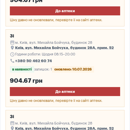
904.67 грн
До аптеки
Ціну давно не оновлювали, перевірте її на сайті аптеки.
3і
storefront
м. Київ, вул. Михайла Бойчука, будинок 28
place
Київ, вул. Михайла Бойчука, будинок 28А, прим. 52
schedule
Години роботи: Щодня 08:15–20:00
call
+380 50 462 60 74
в наявності
залишок: 1
оновлено: 10.07.2026
904.67 грн
До аптеки
Ціну давно не оновлювали, перевірте її на сайті аптеки.
3і
storefront
м. Київ, вул. Михайла Бойчука, будинок 28
place
Київ, вул. Михайла Бойчука, будинок 28А, прим. 52