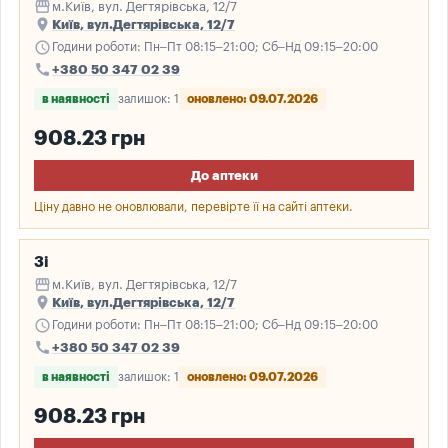
storefront
м.Київ, вул. Дегтярівська, 12/7
place
Київ, вул.Дегтярівська, 12/7
schedule
Години роботи: Пн–Пт 08:15–21:00; Сб–Нд 09:15–20:00
call
+380 50 347 02 39
в наявності
залишок: 1
оновлено: 09.07.2026
908.23 грн
До аптеки
Ціну давно не оновлювали, перевірте її на сайті аптеки.
3і
storefront
м.Київ, вул. Дегтярівська, 12/7
place
Київ, вул.Дегтярівська, 12/7
schedule
Години роботи: Пн–Пт 08:15–21:00; Сб–Нд 09:15–20:00
call
+380 50 347 02 39
в наявності
залишок: 1
оновлено: 09.07.2026
908.23 грн