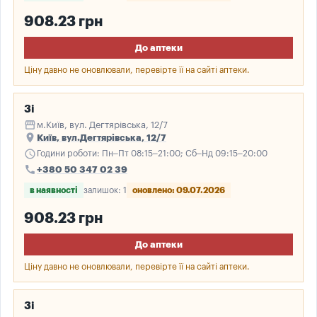
908.23 грн
До аптеки
Ціну давно не оновлювали, перевірте її на сайті аптеки.
3і
storefront
м.Київ, вул. Дегтярівська, 12/7
place
Київ, вул.Дегтярівська, 12/7
schedule
Години роботи: Пн–Пт 08:15–21:00; Сб–Нд 09:15–20:00
call
+380 50 347 02 39
в наявності
залишок: 1
оновлено: 09.07.2026
908.23 грн
До аптеки
Ціну давно не оновлювали, перевірте її на сайті аптеки.
3і