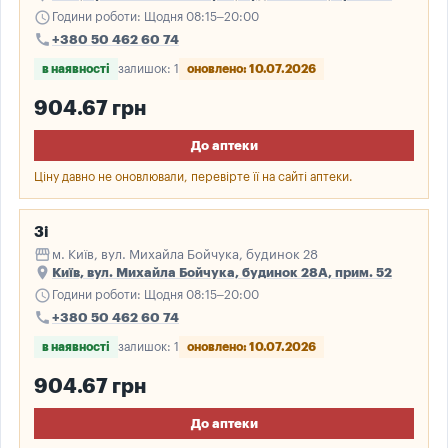
schedule
Години роботи: Щодня 08:15–20:00
call
+380 50 462 60 74
в наявності
залишок: 1
оновлено: 10.07.2026
904.67 грн
До аптеки
Ціну давно не оновлювали, перевірте її на сайті аптеки.
3і
storefront
м. Київ, вул. Михайла Бойчука, будинок 28
place
Київ, вул. Михайла Бойчука, будинок 28А, прим. 52
schedule
Години роботи: Щодня 08:15–20:00
call
+380 50 462 60 74
в наявності
залишок: 1
оновлено: 10.07.2026
904.67 грн
До аптеки