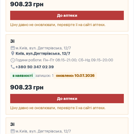
908.23 грн
До аптеки
Ціну давно не оновлювали, перевірте її на сайті аптеки.
3і
storefront
м.Київ, вул. Дегтярівська, 12/7
place
Київ, вул.Дегтярівська, 12/7
schedule
Години роботи: Пн–Пт 08:15–21:00; Сб–Нд 09:15–20:00
call
+380 50 347 02 39
в наявності
залишок: 1
оновлено: 10.07.2026
908.23 грн
До аптеки
Ціну давно не оновлювали, перевірте її на сайті аптеки.
3і
storefront
м.Київ, вул. Дегтярівська, 12/7