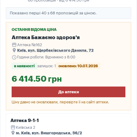
68 пропозицій · від 6 414.50 грн
Показано перші 40 з 68 пропозицій за ціною.
ОСТАННЯ ВІДОМА ЦІНА
Аптека Бажаємо здоров'я
storefront
Аптека №162
place
Київ, вул. Щербаківського Данила, 72
schedule
Години роботи: Відчинено з 8:00
в наявності
залишок: 1
оновлено: 10.07.2026
6 414.50 грн
До аптеки
Ціну давно не оновлювали, перевірте її на сайті аптеки.
Аптека 9-1-1
storefront
Київська 2
place
м. Київ, вул. Вишгородська, 56/2