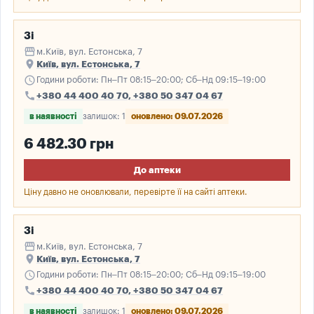
3і
storefront
м.Київ, вул. Естонська, 7
place
Київ, вул. Естонська, 7
schedule
Години роботи: Пн–Пт 08:15–20:00; Сб–Нд 09:15–19:00
call
+380 44 400 40 70, +380 50 347 04 67
в наявності
залишок: 1
оновлено: 09.07.2026
6 482.30 грн
До аптеки
Ціну давно не оновлювали, перевірте її на сайті аптеки.
3і
storefront
м.Київ, вул. Естонська, 7
place
Київ, вул. Естонська, 7
schedule
Години роботи: Пн–Пт 08:15–20:00; Сб–Нд 09:15–19:00
call
+380 44 400 40 70, +380 50 347 04 67
в наявності
залишок: 1
оновлено: 09.07.2026