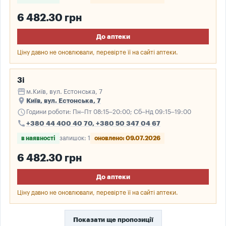
6 482.30 грн
До аптеки
Ціну давно не оновлювали, перевірте її на сайті аптеки.
3і
storefront
м.Київ, вул. Естонська, 7
place
Київ, вул. Естонська, 7
schedule
Години роботи: Пн–Пт 08:15–20:00; Сб–Нд 09:15–19:00
call
+380 44 400 40 70, +380 50 347 04 67
в наявності
залишок: 1
оновлено: 09.07.2026
6 482.30 грн
До аптеки
Ціну давно не оновлювали, перевірте її на сайті аптеки.
Показати ще пропозиції