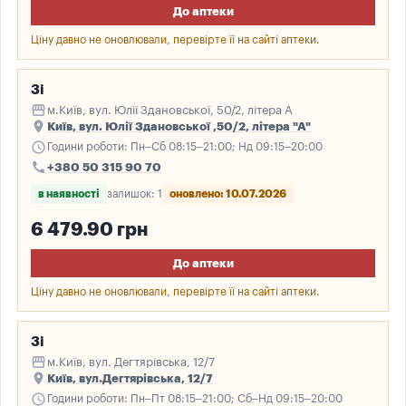
До аптеки
Ціну давно не оновлювали, перевірте її на сайті аптеки.
3і
storefront
м.Київ, вул. Юлії Здановської, 50/2, літера А
place
Київ, вул. Юлії Здановської ,50/2, літера "А"
schedule
Години роботи: Пн–Сб 08:15–21:00; Нд 09:15–20:00
call
+380 50 315 90 70
в наявності
залишок: 1
оновлено: 10.07.2026
6 479.90 грн
До аптеки
Ціну давно не оновлювали, перевірте її на сайті аптеки.
3і
storefront
м.Київ, вул. Дегтярівська, 12/7
place
Київ, вул.Дегтярівська, 12/7
schedule
Години роботи: Пн–Пт 08:15–21:00; Сб–Нд 09:15–20:00