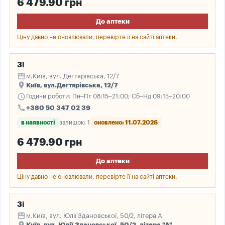
6 479.90 грн
До аптеки
Ціну давно не оновлювали, перевірте її на сайті аптеки.
3і
storefront
м.Київ, вул. Дегтярівська, 12/7
place
Київ, вул.Дегтярівська, 12/7
schedule
Години роботи: Пн–Пт 08:15–21:00; Сб–Нд 09:15–20:00
call
+380 50 347 02 39
в наявності
залишок: 1
оновлено: 11.07.2026
6 479.90 грн
До аптеки
Ціну давно не оновлювали, перевірте її на сайті аптеки.
3і
storefront
м.Київ, вул. Юлії Здановської, 50/2, літера А
place
Київ, вул. Юлії Здановської ,50/2, літера "А"