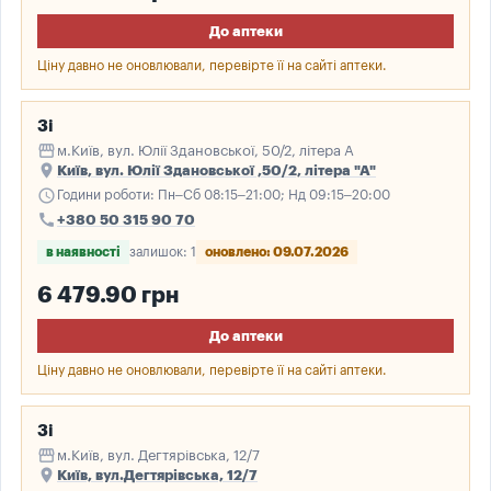
До аптеки
Ціну давно не оновлювали, перевірте її на сайті аптеки.
3і
storefront
м.Київ, вул. Юлії Здановської, 50/2, літера А
place
Київ, вул. Юлії Здановської ,50/2, літера "А"
schedule
Години роботи: Пн–Сб 08:15–21:00; Нд 09:15–20:00
call
+380 50 315 90 70
в наявності
залишок: 1
оновлено: 09.07.2026
6 479.90 грн
До аптеки
Ціну давно не оновлювали, перевірте її на сайті аптеки.
3і
storefront
м.Київ, вул. Дегтярівська, 12/7
place
Київ, вул.Дегтярівська, 12/7