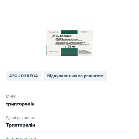
ATC L02AE04
Відпускається за рецептом
МНН
трипторелін
Діючі речовини
Трипторелін
Форма випуску