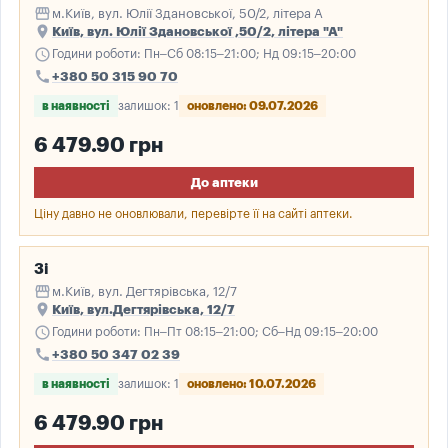
storefront
м.Київ, вул. Юлії Здановської, 50/2, літера А
place
Київ, вул. Юлії Здановської ,50/2, літера "А"
schedule
Години роботи: Пн–Сб 08:15–21:00; Нд 09:15–20:00
call
+380 50 315 90 70
в наявності
залишок: 1
оновлено: 09.07.2026
6 479.90 грн
До аптеки
Ціну давно не оновлювали, перевірте її на сайті аптеки.
3і
storefront
м.Київ, вул. Дегтярівська, 12/7
place
Київ, вул.Дегтярівська, 12/7
schedule
Години роботи: Пн–Пт 08:15–21:00; Сб–Нд 09:15–20:00
call
+380 50 347 02 39
в наявності
залишок: 1
оновлено: 10.07.2026
6 479.90 грн