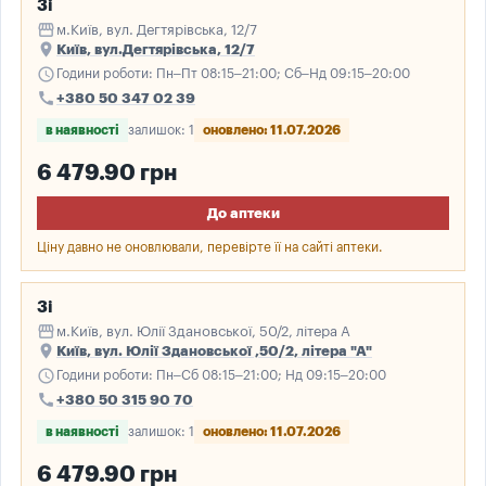
3і
storefront
м.Київ, вул. Дегтярівська, 12/7
place
Київ, вул.Дегтярівська, 12/7
schedule
Години роботи: Пн–Пт 08:15–21:00; Сб–Нд 09:15–20:00
call
+380 50 347 02 39
в наявності
залишок: 1
оновлено: 11.07.2026
6 479.90 грн
До аптеки
Ціну давно не оновлювали, перевірте її на сайті аптеки.
3і
storefront
м.Київ, вул. Юлії Здановської, 50/2, літера А
place
Київ, вул. Юлії Здановської ,50/2, літера "А"
schedule
Години роботи: Пн–Сб 08:15–21:00; Нд 09:15–20:00
call
+380 50 315 90 70
в наявності
залишок: 1
оновлено: 11.07.2026
6 479.90 грн