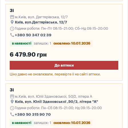
3і
storefront
м.Київ, вул. Дегтярівська, 12/7
place
Київ, вул.Дегтярівська, 12/7
schedule
Години роботи: Пн–Пт 08:15–21:00; Сб–Нд 09:15–20:00
call
+380 50 347 02 39
в наявності
залишок: 1
оновлено: 10.07.2026
6 479.90 грн
До аптеки
Ціну давно не оновлювали, перевірте її на сайті аптеки.
3і
storefront
м.Київ, вул. Юлії Здановської, 50/2, літера А
place
Київ, вул. Юлії Здановської ,50/2, літера "А"
schedule
Години роботи: Пн–Сб 08:15–21:00; Нд 09:15–20:00
call
+380 50 315 90 70
в наявності
залишок: 1
оновлено: 10.07.2026