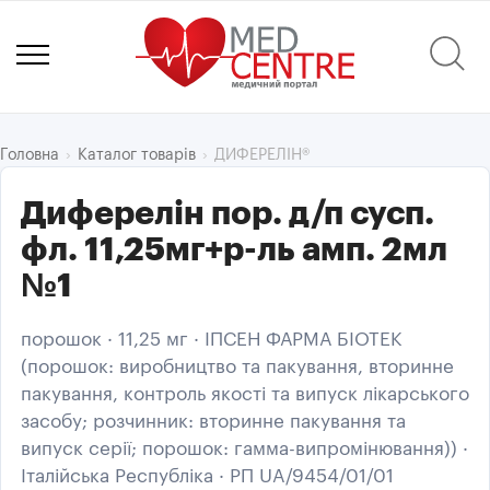
ДИФЕРЕЛІН®
Головна
Каталог товарів
Диферелін пор. д/п сусп.
фл. 11,25мг+р-ль амп. 2мл
№1
порошок · 11,25 мг · ІПСЕН ФАРМА БІОТЕК
(порошок: виробництво та пакування, вторинне
пакування, контроль якості та випуск лікарського
засобу; розчинник: вторинне пакування та
випуск серії; порошок: гамма-випромінювання)) ·
Італійська Республіка · РП UA/9454/01/01