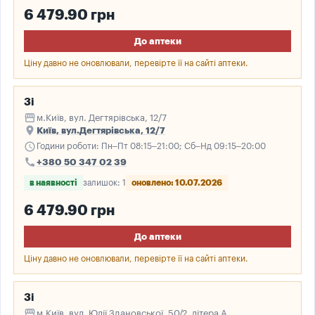
6 479.90 грн
До аптеки
Ціну давно не оновлювали, перевірте її на сайті аптеки.
3і
storefront
м.Київ, вул. Дегтярівська, 12/7
place
Київ, вул.Дегтярівська, 12/7
schedule
Години роботи: Пн–Пт 08:15–21:00; Сб–Нд 09:15–20:00
call
+380 50 347 02 39
в наявності
залишок: 1
оновлено: 10.07.2026
6 479.90 грн
До аптеки
Ціну давно не оновлювали, перевірте її на сайті аптеки.
3і
storefront
м.Київ, вул. Юлії Здановської, 50/2, літера А