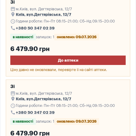
3і
storefront
м.Київ, вул. Дегтярівська, 12/7
place
Київ, вул.Дегтярівська, 12/7
schedule
Години роботи: Пн–Пт 08:15–21:00; Сб–Нд 09:15–20:00
call
+380 50 347 02 39
в наявності
залишок: 1
оновлено: 09.07.2026
6 479.90 грн
До аптеки
Ціну давно не оновлювали, перевірте її на сайті аптеки.
3і
storefront
м.Київ, вул. Дегтярівська, 12/7
place
Київ, вул.Дегтярівська, 12/7
schedule
Години роботи: Пн–Пт 08:15–21:00; Сб–Нд 09:15–20:00
call
+380 50 347 02 39
в наявності
залишок: 1
оновлено: 09.07.2026
6 479.90 грн