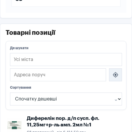
Товарні позиції
Де шукати
my_location
Сортування
Диферелін пор. д/п сусп. фл.
11,25мг+р-ль амп. 2мл №1