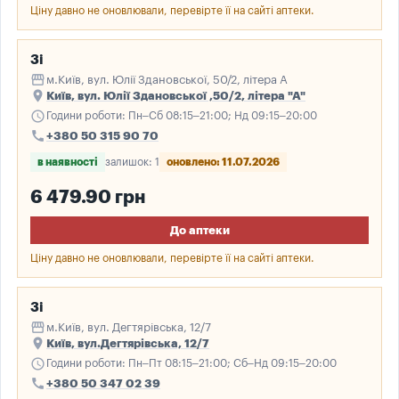
Ціну давно не оновлювали, перевірте її на сайті аптеки.
3і
storefront
м.Київ, вул. Юлії Здановської, 50/2, літера А
place
Київ, вул. Юлії Здановської ,50/2, літера "А"
schedule
Години роботи: Пн–Сб 08:15–21:00; Нд 09:15–20:00
call
+380 50 315 90 70
в наявності
залишок: 1
оновлено: 11.07.2026
6 479.90 грн
До аптеки
Ціну давно не оновлювали, перевірте її на сайті аптеки.
3і
storefront
м.Київ, вул. Дегтярівська, 12/7
place
Київ, вул.Дегтярівська, 12/7
schedule
Години роботи: Пн–Пт 08:15–21:00; Сб–Нд 09:15–20:00
call
+380 50 347 02 39