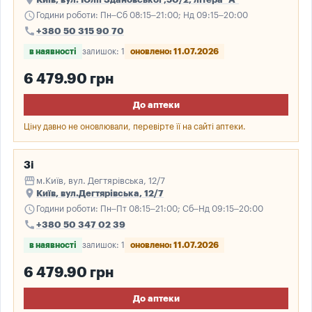
schedule
Години роботи: Пн–Сб 08:15–21:00; Нд 09:15–20:00
call
+380 50 315 90 70
в наявності
залишок: 1
оновлено: 11.07.2026
6 479.90 грн
До аптеки
Ціну давно не оновлювали, перевірте її на сайті аптеки.
3і
storefront
м.Київ, вул. Дегтярівська, 12/7
place
Київ, вул.Дегтярівська, 12/7
schedule
Години роботи: Пн–Пт 08:15–21:00; Сб–Нд 09:15–20:00
call
+380 50 347 02 39
в наявності
залишок: 1
оновлено: 11.07.2026
6 479.90 грн
До аптеки