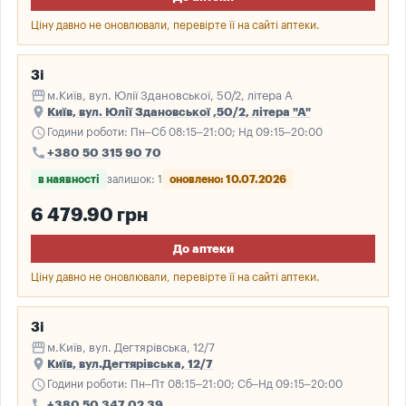
Ціну давно не оновлювали, перевірте її на сайті аптеки.
3і
storefront
м.Київ, вул. Юлії Здановської, 50/2, літера А
place
Київ, вул. Юлії Здановської ,50/2, літера "А"
schedule
Години роботи: Пн–Сб 08:15–21:00; Нд 09:15–20:00
call
+380 50 315 90 70
в наявності
залишок: 1
оновлено: 10.07.2026
6 479.90 грн
До аптеки
Ціну давно не оновлювали, перевірте її на сайті аптеки.
3і
storefront
м.Київ, вул. Дегтярівська, 12/7
place
Київ, вул.Дегтярівська, 12/7
schedule
Години роботи: Пн–Пт 08:15–21:00; Сб–Нд 09:15–20:00
call
+380 50 347 02 39