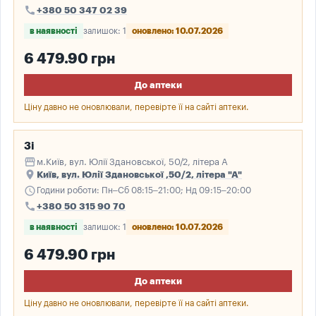
call
+380 50 347 02 39
в наявності
залишок: 1
оновлено: 10.07.2026
6 479.90 грн
До аптеки
Ціну давно не оновлювали, перевірте її на сайті аптеки.
3і
storefront
м.Київ, вул. Юлії Здановської, 50/2, літера А
place
Київ, вул. Юлії Здановської ,50/2, літера "А"
schedule
Години роботи: Пн–Сб 08:15–21:00; Нд 09:15–20:00
call
+380 50 315 90 70
в наявності
залишок: 1
оновлено: 10.07.2026
6 479.90 грн
До аптеки
Ціну давно не оновлювали, перевірте її на сайті аптеки.