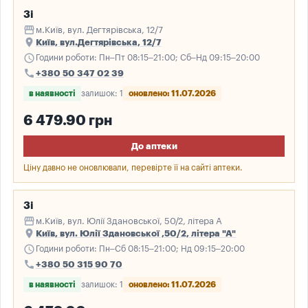
3і
storefront
м.Київ, вул. Дегтярівська, 12/7
place
Київ, вул.Дегтярівська, 12/7
schedule
Години роботи: Пн–Пт 08:15–21:00; Сб–Нд 09:15–20:00
call
+380 50 347 02 39
в наявності
залишок: 1
оновлено: 11.07.2026
6 479.90 грн
До аптеки
Ціну давно не оновлювали, перевірте її на сайті аптеки.
3і
storefront
м.Київ, вул. Юлії Здановської, 50/2, літера А
place
Київ, вул. Юлії Здановської ,50/2, літера "А"
schedule
Години роботи: Пн–Сб 08:15–21:00; Нд 09:15–20:00
call
+380 50 315 90 70
в наявності
залишок: 1
оновлено: 11.07.2026