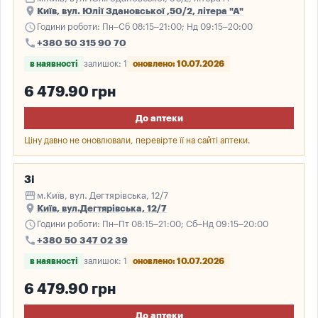
place
Київ, вул. Юлії Здановської ,50/2, літера "А"
schedule
Години роботи: Пн–Сб 08:15–21:00; Нд 09:15–20:00
call
+380 50 315 90 70
в наявності
залишок: 1
оновлено: 10.07.2026
6 479.90 грн
До аптеки
Ціну давно не оновлювали, перевірте її на сайті аптеки.
3і
storefront
м.Київ, вул. Дегтярівська, 12/7
place
Київ, вул.Дегтярівська, 12/7
schedule
Години роботи: Пн–Пт 08:15–21:00; Сб–Нд 09:15–20:00
call
+380 50 347 02 39
в наявності
залишок: 1
оновлено: 10.07.2026
6 479.90 грн
До аптеки