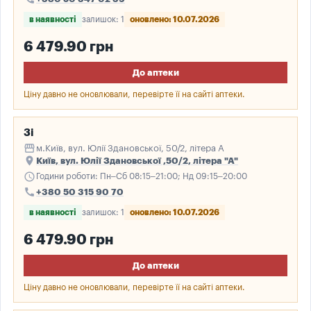
в наявності
залишок: 1
оновлено: 10.07.2026
6 479.90 грн
До аптеки
Ціну давно не оновлювали, перевірте її на сайті аптеки.
3і
storefront
м.Київ, вул. Юлії Здановської, 50/2, літера А
place
Київ, вул. Юлії Здановської ,50/2, літера "А"
schedule
Години роботи: Пн–Сб 08:15–21:00; Нд 09:15–20:00
call
+380 50 315 90 70
в наявності
залишок: 1
оновлено: 10.07.2026
6 479.90 грн
До аптеки
Ціну давно не оновлювали, перевірте її на сайті аптеки.