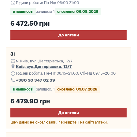
schedule
Години роботи: Пн-Нд: 08:00-21:00
в наявності
залишок: 1
оновлено: 06.08.2026
6 472.50 грн
До аптеки
3і
storefront
м.Київ, вул. Дегтярівська, 12/7
place
Київ, вул.Дегтярівська, 12/7
schedule
Години роботи: Пн–Пт 08:15–21:00; Сб–Нд 09:15–20:00
call
+380 50 347 02 39
в наявності
залишок: 1
оновлено: 09.07.2026
6 479.90 грн
До аптеки
Ціну давно не оновлювали, перевірте її на сайті аптеки.