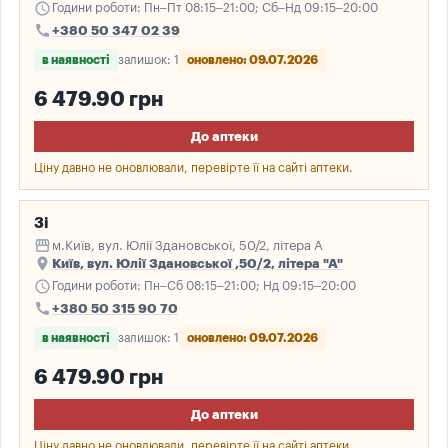
schedule
Години роботи: Пн–Пт 08:15–21:00; Сб–Нд 09:15–20:00
call
+380 50 347 02 39
в наявності
залишок: 1
оновлено: 09.07.2026
6 479.90 грн
До аптеки
Ціну давно не оновлювали, перевірте її на сайті аптеки.
3і
storefront
м.Київ, вул. Юлії Здановської, 50/2, літера А
place
Київ, вул. Юлії Здановської ,50/2, літера "А"
schedule
Години роботи: Пн–Сб 08:15–21:00; Нд 09:15–20:00
call
+380 50 315 90 70
в наявності
залишок: 1
оновлено: 09.07.2026
6 479.90 грн
До аптеки
Ціну давно не оновлювали, перевірте її на сайті аптеки.