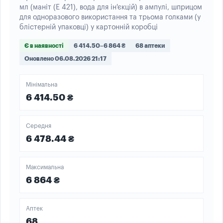
мл (маніт (Е 421), вода для ін'єкцій) в ампулі, шприцом
для одноразового використання та трьома голками (у
блістерній упаковці) у картонній коробці
Є в наявності
6 414.50–6 864 ₴
68 аптеки
Оновлено 06.08.2026 21:17
Мінімальна
6 414.50 ₴
Середня
6 478.44 ₴
Максимальна
6 864 ₴
Аптек
68