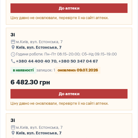
До аптеки
Ціну давно не оновлювали, перевірте її на сайті аптеки.
3і
storefront
м.Київ, вул. Естонська, 7
place
Київ, вул. Естонська, 7
schedule
Години роботи: Пн–Пт 08:15–20:00; Сб–Нд 09:15–19:00
call
+380 44 400 40 70, +380 50 347 04 67
в наявності
залишок: 1
оновлено: 09.07.2026
6 482.30 грн
До аптеки
Ціну давно не оновлювали, перевірте її на сайті аптеки.
3і
storefront
м.Київ, вул. Естонська, 7
place
Київ, вул. Естонська, 7