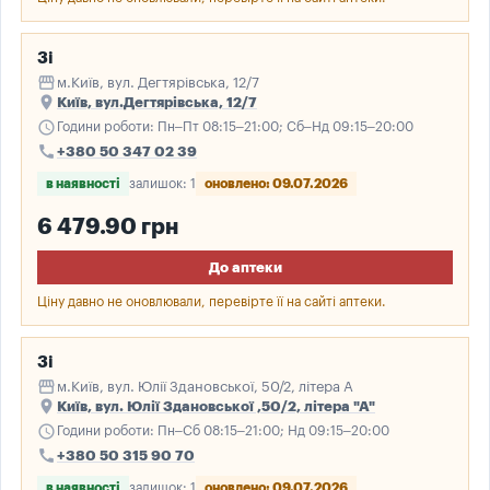
3і
storefront
м.Київ, вул. Дегтярівська, 12/7
place
Київ, вул.Дегтярівська, 12/7
schedule
Години роботи: Пн–Пт 08:15–21:00; Сб–Нд 09:15–20:00
call
+380 50 347 02 39
в наявності
залишок: 1
оновлено: 09.07.2026
6 479.90 грн
До аптеки
Ціну давно не оновлювали, перевірте її на сайті аптеки.
3і
storefront
м.Київ, вул. Юлії Здановської, 50/2, літера А
place
Київ, вул. Юлії Здановської ,50/2, літера "А"
schedule
Години роботи: Пн–Сб 08:15–21:00; Нд 09:15–20:00
call
+380 50 315 90 70
в наявності
залишок: 1
оновлено: 09.07.2026