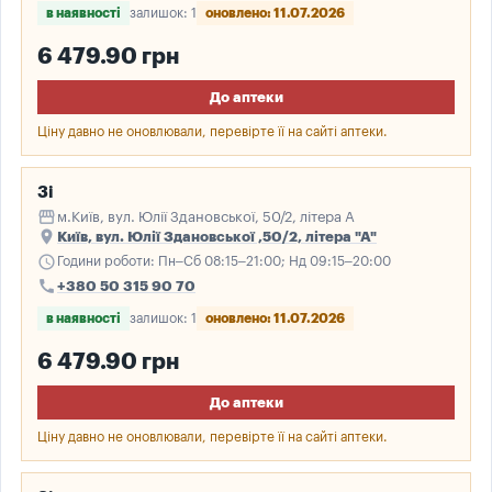
в наявності
залишок: 1
оновлено: 11.07.2026
6 479.90 грн
До аптеки
Ціну давно не оновлювали, перевірте її на сайті аптеки.
3і
storefront
м.Київ, вул. Юлії Здановської, 50/2, літера А
place
Київ, вул. Юлії Здановської ,50/2, літера "А"
schedule
Години роботи: Пн–Сб 08:15–21:00; Нд 09:15–20:00
call
+380 50 315 90 70
в наявності
залишок: 1
оновлено: 11.07.2026
6 479.90 грн
До аптеки
Ціну давно не оновлювали, перевірте її на сайті аптеки.