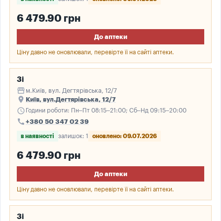
6 479.90 грн
До аптеки
Ціну давно не оновлювали, перевірте її на сайті аптеки.
3і
storefront
м.Київ, вул. Дегтярівська, 12/7
place
Київ, вул.Дегтярівська, 12/7
schedule
Години роботи: Пн–Пт 08:15–21:00; Сб–Нд 09:15–20:00
call
+380 50 347 02 39
в наявності
залишок: 1
оновлено: 09.07.2026
6 479.90 грн
До аптеки
Ціну давно не оновлювали, перевірте її на сайті аптеки.
3і