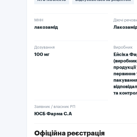
МНН
Діючі речов
лакозамід
Лакозамі
Дозування
Виробник
100 мг
Ейсіка Ф
(виробник
продукції 
первинне 
пакування
відповідал
та контрол
Заявник / власник РП
ЮСБ Фарма С.А
Офіційна реєстрація