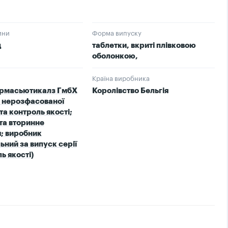
ини
Форма випуску
д
таблетки, вкриті плівковою
оболонкою,
Країна виробника
армасьютикалз ГмбХ
Королівство Бельгія
 нерозфасованої
та контроль якості;
та вторинне
; виробник
ьний за випуск серії
ь якості)