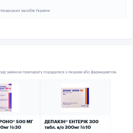
лікарських засобів України
еред заміною препарату порадьтеся з лікарем або фармацевтом.
РОНО® 500 МГ
ДЕПАКІН® ЕНТЕРІК 300
500мг №30
табл. в/о 300мг №10