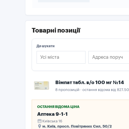
Товарні позиції
Де шукати
Вімпат табл. в/о 100 мг №14
8 пропозицій · остання відома від 827.50
ОСТАННЯ ВІДОМА ЦІНА
Аптека 9-1-1
storefront
Київська 16
place
м. Київ, просп. Повітряних Сил, 50/2