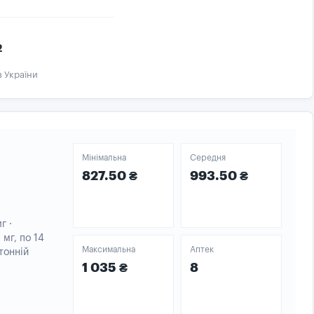
2
в України
Мінімальна
Середня
827.50 ₴
993.50 ₴
г ·
мг, по 14
Максимальна
Аптек
тонній
1 035 ₴
8