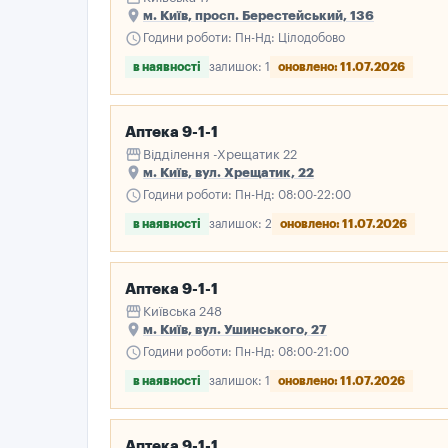
place
м. Київ, просп. Берестейський, 136
schedule
Години роботи: Пн-Нд: Цілодобово
в наявності
залишок: 1
оновлено: 11.07.2026
Аптека 9-1-1
storefront
Відділення -Хрещатик 22
place
м. Київ, вул. Хрещатик, 22
schedule
Години роботи: Пн-Нд: 08:00-22:00
в наявності
залишок: 2
оновлено: 11.07.2026
Аптека 9-1-1
storefront
Київська 248
place
м. Київ, вул. Ушинського, 27
schedule
Години роботи: Пн-Нд: 08:00-21:00
в наявності
залишок: 1
оновлено: 11.07.2026
Аптека 9-1-1