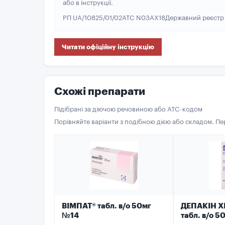
або в інструкції.
РП UA/10825/01/02
ATC N03AX18
Державний реєстр 
Читати офіційну інструкцію
Схожі препарати
Підібрані за діючою речовиною або ATC-кодом
Порівняйте варіанти з подібною дією або складом. П
ВІМПАТ® табл. в/о 50мг
ДЕПАКІН Х
№14
табл. в/о 