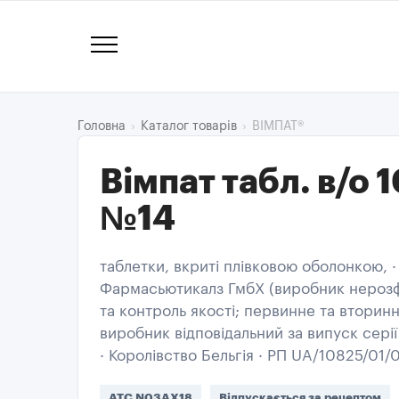
ВІМПАТ®
Головна
Каталог товарів
Вімпат табл. в/о 
№14
таблетки, вкриті плівковою оболонкою, · 
Фармасьютикалз ГмбХ (виробник нерозф
та контроль якості; первинне та вторин
виробник відповідальний за випуск серії
· Королівство Бельгія · РП UA/10825/01/
ATC N03AX18
Відпускається за рецептом