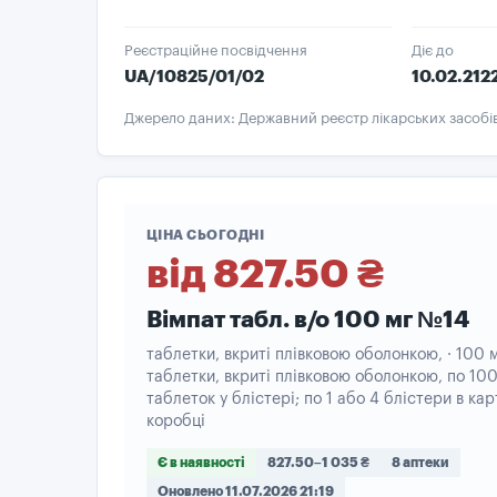
Реєстраційне посвідчення
Діє до
UA/10825/01/02
10.02.212
Джерело даних: Державний реєстр лікарських засобі
ЦІНА СЬОГОДНІ
від 827.50 ₴
Вімпат табл. в/о 100 мг №14
таблетки, вкриті плівковою оболонкою, · 100 м
таблетки, вкриті плівковою оболонкою, по 100 
таблеток у блістері; по 1 або 4 блістери в кар
коробці
Є в наявності
827.50–1 035 ₴
8 аптеки
Оновлено 11.07.2026 21:19