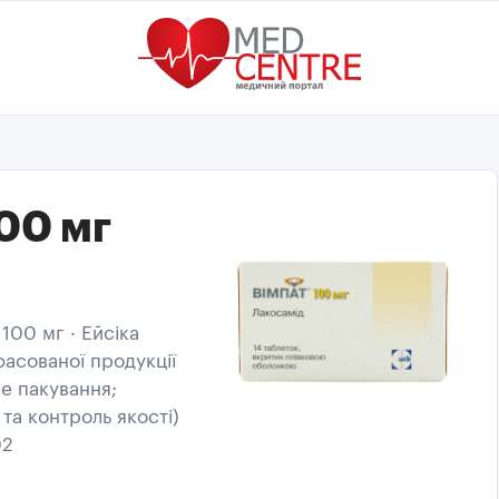
100 мг
100 мг · Ейсіка
асованої продукції
не пакування;
 та контроль якості)
02