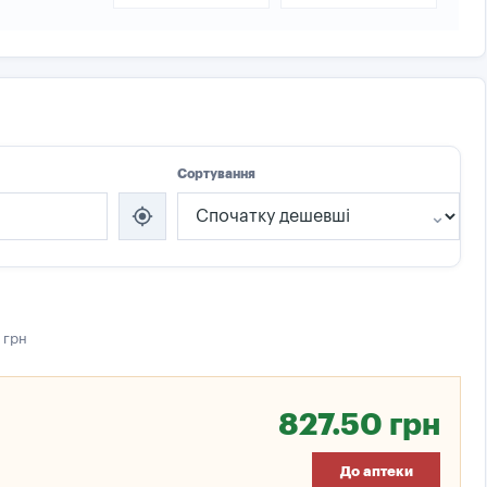
Сортування
my_location
 грн
827.50 грн
До аптеки