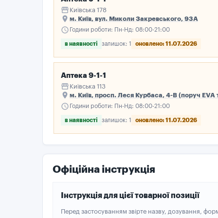
storefront
Київська 178
place
м. Київ, вул. Миколи Закревського, 93А
schedule
Години роботи: Пн-Нд: 08:00-21:00
в наявності
залишок: 1
оновлено: 11.07.2026
Аптека 9-1-1
storefront
Київська 113
place
м. Київ, просп. Леся Курбаса, 4-В (поруч EVA
schedule
Години роботи: Пн-Нд: 08:00-21:00
в наявності
залишок: 1
оновлено: 11.07.2026
Офіційна інструкція
Інструкція для цієї товарної позиції
Перед застосуванням звірте назву, дозування, фор