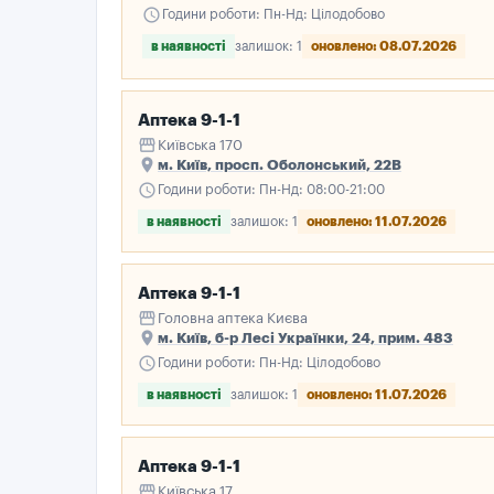
schedule
Години роботи: Пн-Нд: Цілодобово
в наявності
залишок: 1
оновлено: 08.07.2026
Аптека 9-1-1
storefront
Київська 170
place
м. Київ, просп. Оболонський, 22В
schedule
Години роботи: Пн-Нд: 08:00-21:00
в наявності
залишок: 1
оновлено: 11.07.2026
Аптека 9-1-1
storefront
Головна аптека Києва
place
м. Київ, б-р Лесі Українки, 24, прим. 483
schedule
Години роботи: Пн-Нд: Цілодобово
в наявності
залишок: 1
оновлено: 11.07.2026
Аптека 9-1-1
storefront
Київська 17