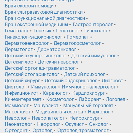
Врач скорой помощи
Врач ультразвуковой диагностики
Врач функциональной диагностики
Врач экстренной медицины
Гастроэнтеролог
Гематолог
Генетик
Гепатолог
Гинеколог
Гинеколог-эндокринолог
Гомеопат
Дерматовенеролог
Дерматокосметолог
Дерматолог
Дерматоонколог
Детский акушер-гинеколог
Детский иммунолог
Детский лор
Детский невролог
Детский ортопед-травматолог
Детский отоларинголог
Детский психолог
Детский хирург
Детский эндокринолог
Диагност
Диетолог
Иммунолог
Иммунолог-аллерголог
Инфекционист
Кардиолог
Кардиохирург
Кинезитерапевт
Косметолог
Лаборант
Логопед
Маммолог
Мануалист
Мануальный терапевт
Массажист
Медицинская сестра
Нарколог
Невролог
Невропатолог
Нейрохирург
Неонатолог
Нефролог
Окулист
Онколог
Ортодонт
Ортопед
Ортопед-травматолог