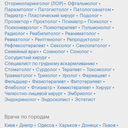
Оториноларинголог (ЛОР)
Офтальмолог
Паразитолог
Патогистолог
Патологоанатом
Педиатр
Пластический хирург
Подолог
Прозектор
Проктолог
Психиатр
Психолог
Психоневролог
Психотерапевт
Пульмонолог
Радиолог
Реабилитолог
Реаниматолог
Ревматолог
Рентгенолог
Репродуктолог
Рефлексотерапевт
Сексолог
Сексопатолог
Семейный врач
Сомнолог
Сонолог
Сосудистый хирург
Специалист по грудному вскармливанию
Стоматолог
Сурдолог
Терапевт
Токсиколог
Травматолог
Трихолог
Уролог
Фармацевт
Фельдшер
Физиотерапевт
Фитотерапевт
Флеболог
Фтизиатр
Химиотерапевт
Хирург
Челюстно-лицевой хирург
Эмбриолог
Эндокринолог
Эндоскопист
Эстетист
Врачи по городам
Киев
Днепр
Одесса
Харьков
Донецк
Львов