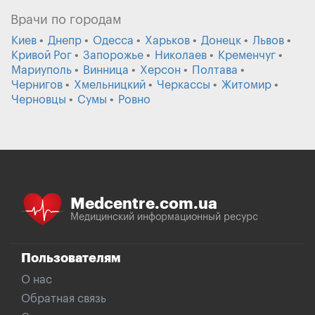
Врачи по городам
Киев
Днепр
Одесса
Харьков
Донецк
Львов
Кривой Рог
Запорожье
Николаев
Кременчуг
Мариуполь
Винница
Херсон
Полтава
Чернигов
Хмельницкий
Черкассы
Житомир
Черновцы
Сумы
Ровно
Medcentre.com.ua
Медицинский информационный ресурс
Пользователям
О нас
Обратная связь