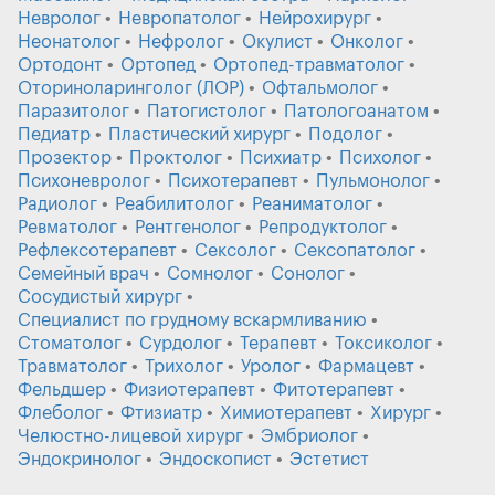
Невролог
Невропатолог
Нейрохирург
Неонатолог
Нефролог
Окулист
Онколог
Ортодонт
Ортопед
Ортопед-травматолог
Оториноларинголог (ЛОР)
Офтальмолог
Паразитолог
Патогистолог
Патологоанатом
Педиатр
Пластический хирург
Подолог
Прозектор
Проктолог
Психиатр
Психолог
Психоневролог
Психотерапевт
Пульмонолог
Радиолог
Реабилитолог
Реаниматолог
Ревматолог
Рентгенолог
Репродуктолог
Рефлексотерапевт
Сексолог
Сексопатолог
Семейный врач
Сомнолог
Сонолог
Сосудистый хирург
Специалист по грудному вскармливанию
Стоматолог
Сурдолог
Терапевт
Токсиколог
Травматолог
Трихолог
Уролог
Фармацевт
Фельдшер
Физиотерапевт
Фитотерапевт
Флеболог
Фтизиатр
Химиотерапевт
Хирург
Челюстно-лицевой хирург
Эмбриолог
Эндокринолог
Эндоскопист
Эстетист