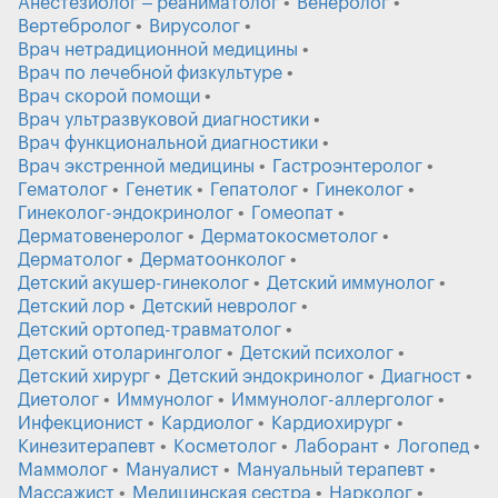
Анестезиолог – реаниматолог
Венеролог
Вертебролог
Вирусолог
Врач нетрадиционной медицины
Врач по лечебной физкультуре
Врач скорой помощи
Врач ультразвуковой диагностики
Врач функциональной диагностики
Врач экстренной медицины
Гастроэнтеролог
Гематолог
Генетик
Гепатолог
Гинеколог
Гинеколог-эндокринолог
Гомеопат
Дерматовенеролог
Дерматокосметолог
Дерматолог
Дерматоонколог
Детский акушер-гинеколог
Детский иммунолог
Детский лор
Детский невролог
Детский ортопед-травматолог
Детский отоларинголог
Детский психолог
Детский хирург
Детский эндокринолог
Диагност
Диетолог
Иммунолог
Иммунолог-аллерголог
Инфекционист
Кардиолог
Кардиохирург
Кинезитерапевт
Косметолог
Лаборант
Логопед
Маммолог
Мануалист
Мануальный терапевт
Массажист
Медицинская сестра
Нарколог