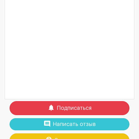
notifications
Подписаться
comment
Написать отзыв