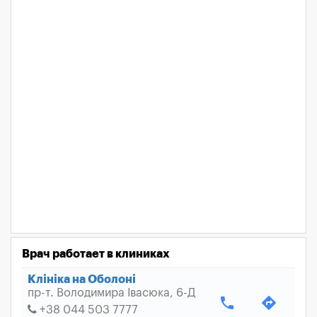
Врач работает в клиниках
Клініка на Оболоні
пр-т. Володимира Івасюка, 6-Д
phone
directions
+38 044 503 7777