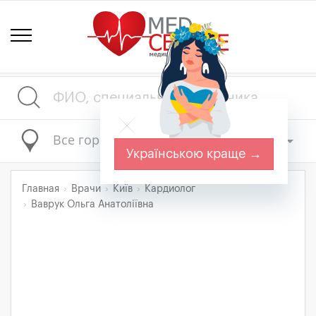
Все города
Українською краще →
Главная
Врачи
Київ
Кардиолог
Ваврук Ольга Анатоліївна