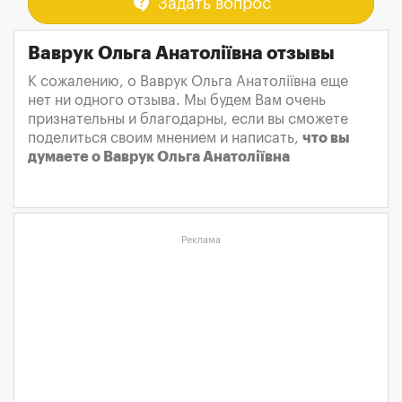
contact_support
Задать вопрос
Ваврук Ольга Анатоліївна отзывы
К сожалению, о Ваврук Ольга Анатоліївна еще
нет ни одного отзыва. Мы будем Вам очень
признательны и благодарны, если вы сможете
поделиться своим мнением и написать,
что вы
думаете о Ваврук Ольга Анатоліївна
Реклама