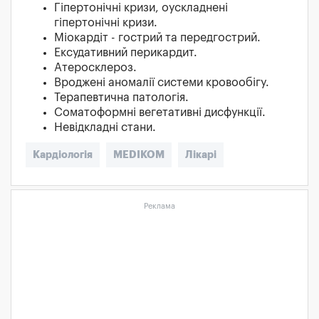
Гіпертонічні кризи, оускладнені
гіпертонічні кризи.
Міокардіт - гострий та передгострий.
Ексудативний перикардит.
Атеросклероз.
Вроджені аномалії системи кровообігу.
Терапевтична патологія.
Соматоформні вегетативні дисфункції.
Невідкладні стани.
Кардіологія
MEDIKOM
Лікарі
Реклама