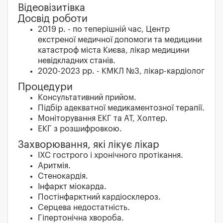
Відеовізитівка
Досвід роботи
2019 р. - по теперішній час, Центр
екстреної медичної допомоги та медицини
катастроф міста Києва, лікар медицини
невідкладних станів.
2020-2023 рр. - КМКЛ №3, лікар-кардіолог
Процедури
Консультативний прийом.
Підбір адекватної медикаментозної терапії.
Моніторування ЕКГ та АТ, Холтер.
ЕКГ з розшифровкою.
Захворювання, які лікує лікар
ІХС гострого і хронічного протікання.
Аритмія.
Стенокардія.
Інфаркт міокарда.
Постінфарктний кардіосклероз.
Серцева недостатність.
Гіпертонічна хвороба.